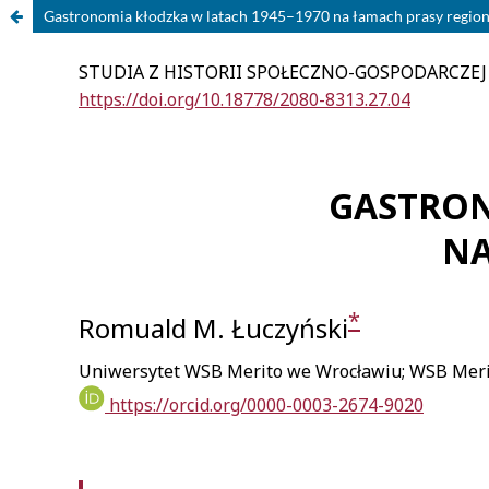
Gastronomia kłodzka w latach 1945–1970 na łamach prasy region