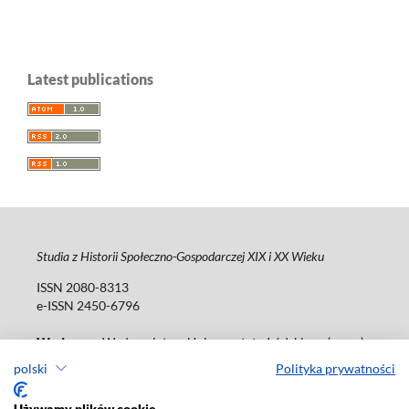
Latest publications
Studia z Historii Społeczno-Gospodarczej XIX i XX Wieku
ISSN 2080-8313
e-ISSN 2450-6796
Wydawca
: Wydawnictwo Uniwersytetu Łódzkiego (
www
)
ul. Jana Matejki 34a, 90-237 Łódź
polski
Polityka prywatności
Tel.: 42 235 01 65, fax: 42 66 55 86
Biuro:
journals@uni.lodz.pl
Używamy plików cookie