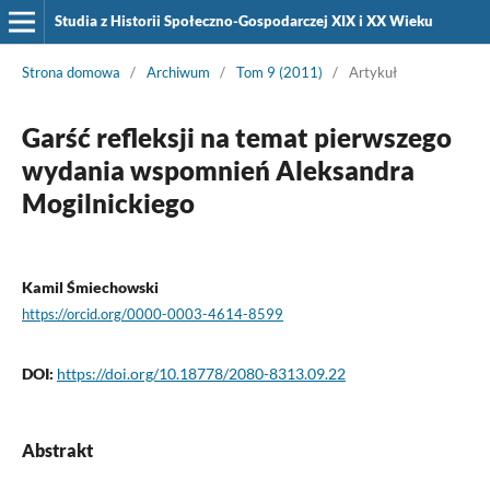
Studia z Historii Społeczno-Gospodarczej XIX i XX Wieku
Strona domowa
/
Archiwum
/
Tom 9 (2011)
/
Artykuł
Garść refleksji na temat pierwszego
wydania wspomnień Aleksandra
Mogilnickiego
Kamil Śmiechowski
https://orcid.org/0000-0003-4614-8599
DOI:
https://doi.org/10.18778/2080-8313.09.22
Abstrakt