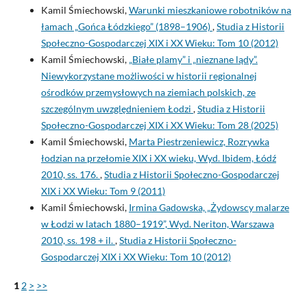
Kamil Śmiechowski,
Warunki mieszkaniowe robotników na
łamach „Gońca Łódzkiego” (1898–1906)
,
Studia z Historii
Społeczno-Gospodarczej XIX i XX Wieku: Tom 10 (2012)
Kamil Śmiechowski,
„Białe plamy” i „nieznane lądy”.
Niewykorzystane możliwości w historii regionalnej
ośrodków przemysłowych na ziemiach polskich, ze
szczególnym uwzględnieniem Łodzi
,
Studia z Historii
Społeczno-Gospodarczej XIX i XX Wieku: Tom 28 (2025)
Kamil Śmiechowski,
Marta Piestrzeniewicz, Rozrywka
łodzian na przełomie XIX i XX wieku, Wyd. Ibidem, Łódź
2010, ss. 176.
,
Studia z Historii Społeczno-Gospodarczej
XIX i XX Wieku: Tom 9 (2011)
Kamil Śmiechowski,
Irmina Gadowska, „Żydowscy malarze
w Łodzi w latach 1880–1919”, Wyd. Neriton, Warszawa
2010, ss. 198 + il.
,
Studia z Historii Społeczno-
Gospodarczej XIX i XX Wieku: Tom 10 (2012)
1
2
>
>>