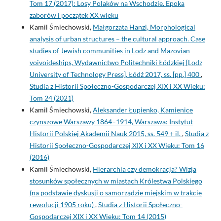
Tom 17 (2017): Losy Polaków na Wschodzie. Epoka
zaborów i początek XX wieku
Kamil Śmiechowski,
Małgorzata Hanzl, Morphological
analysis of urban structures – the cultural approach. Case
studies of Jewish communities in Lodz and Mazovian
voivoideships, Wydawnictwo Politechniki Łódzkiej [Lodz
University of Technology Press], Łódź 2017, ss. [pp.] 400
,
Studia z Historii Społeczno-Gospodarczej XIX i XX Wieku:
Tom 24 (2021)
Kamil Śmiechowski,
Aleksander Łupienko, Kamienice
czynszowe Warszawy 1864–1914, Warszawa: Instytut
Historii Polskiej Akademii Nauk 2015, ss. 549 + il.
,
Studia z
Historii Społeczno-Gospodarczej XIX i XX Wieku: Tom 16
(2016)
Kamil Śmiechowski,
Hierarchia czy demokracja? Wizja
stosunków społecznych w miastach Królestwa Polskiego
(na podstawie dyskusji o samorządzie miejskim w trakcie
rewolucji 1905 roku)
,
Studia z Historii Społeczno-
Gospodarczej XIX i XX Wieku: Tom 14 (2015)