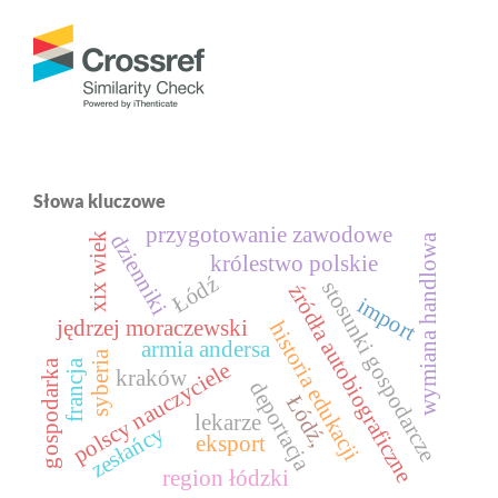
Słowa kluczowe
przygotowanie zawodowe
dzienniki
xix wiek
wymiana handlowa
królestwo polskie
Łódź
stosunki gospodarcze
źródła autobiograficzne
import
jędrzej moraczewski
historia edukacji
armia andersa
syberia
francja
gospodarka
polscy nauczyciele
kraków
deportacja
Łódź,
lekarze
zesłańcy
eksport
region łódzki