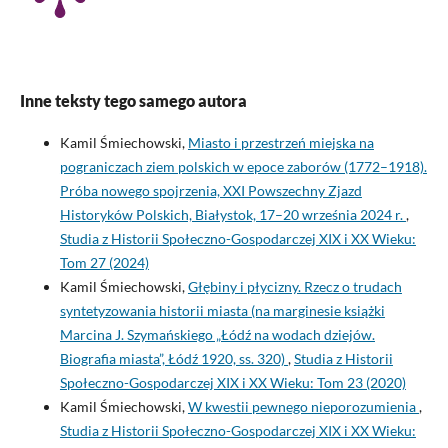
Inne teksty tego samego autora
Kamil Śmiechowski,
Miasto i przestrzeń miejska na
pograniczach ziem polskich w epoce zaborów (1772–1918).
Próba nowego spojrzenia, XXI Powszechny Zjazd
Historyków Polskich, Białystok, 17–20 września 2024 r.
,
Studia z Historii Społeczno-Gospodarczej XIX i XX Wieku:
Tom 27 (2024)
Kamil Śmiechowski,
Głębiny i płycizny. Rzecz o trudach
syntetyzowania historii miasta (na marginesie książki
Marcina J. Szymańskiego „Łódź na wodach dziejów.
Biografia miasta”, Łódź 1920, ss. 320)
,
Studia z Historii
Społeczno-Gospodarczej XIX i XX Wieku: Tom 23 (2020)
Kamil Śmiechowski,
W kwestii pewnego nieporozumienia
,
Studia z Historii Społeczno-Gospodarczej XIX i XX Wieku: