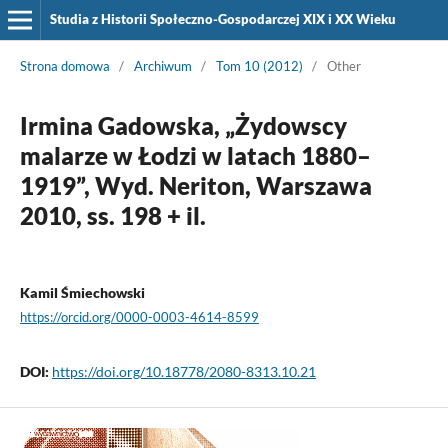
Studia z Historii Społeczno-Gospodarczej XIX i XX Wieku
Strona domowa
/
Archiwum
/
Tom 10 (2012)
/
Other
Irmina Gadowska, „Żydowscy
malarze w Łodzi w latach 1880–
1919”, Wyd. Neriton, Warszawa
2010, ss. 198 + il.
Kamil Śmiechowski
https://orcid.org/0000-0003-4614-8599
DOI:
https://doi.org/10.18778/2080-8313.10.21