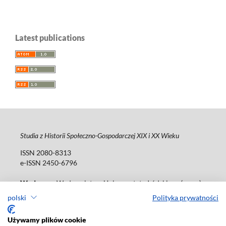
Latest publications
Studia z Historii Społeczno-Gospodarczej XIX i XX Wieku
ISSN 2080-8313
e-ISSN 2450-6796
Wydawca
: Wydawnictwo Uniwersytetu Łódzkiego (
www
)
ul. Jana Matejki 34a, 90-237 Łódź
polski
Polityka prywatności
Tel.: 42 235 01 65, fax: 42 66 55 86
Biuro:
journals@uni.lodz.pl
Używamy plików cookie