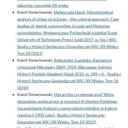
zaborów i początek XX wieku
Kamil Śmiechowski,
Małgorzata Hanzl, Morphological
analysis of urban structures – the cultural approach. Case
studies of Jewish communities in Lodz and Mazovian
voivoideships, Wydawnictwo Politechniki Łódzkiej [Lodz
University of Technology Press], Łódź 2017, ss. [pp.] 400
,
Studia z Historii Społeczno-Gospodarczej XIX i XX Wieku:
Tom 24 (2021)
Kamil Śmiechowski,
Aleksander Łupienko, Kamienice
czynszowe Warszawy 1864–1914, Warszawa: Instytut
Historii Polskiej Akademii Nauk 2015, ss. 549 + il.
,
Studia z
Historii Społeczno-Gospodarczej XIX i XX Wieku: Tom 16
(2016)
Kamil Śmiechowski,
Hierarchia czy demokracja? Wizja
stosunków społecznych w miastach Królestwa Polskiego
(na podstawie dyskusji o samorządzie miejskim w trakcie
rewolucji 1905 roku)
,
Studia z Historii Społeczno-
Gospodarczej XIX i XX Wieku: Tom 14 (2015)