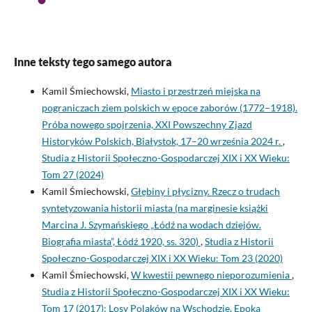
Inne teksty tego samego autora
Kamil Śmiechowski,
Miasto i przestrzeń miejska na
pograniczach ziem polskich w epoce zaborów (1772–1918).
Próba nowego spojrzenia, XXI Powszechny Zjazd
Historyków Polskich, Białystok, 17–20 września 2024 r.
,
Studia z Historii Społeczno-Gospodarczej XIX i XX Wieku:
Tom 27 (2024)
Kamil Śmiechowski,
Głębiny i płycizny. Rzecz o trudach
syntetyzowania historii miasta (na marginesie książki
Marcina J. Szymańskiego „Łódź na wodach dziejów.
Biografia miasta”, Łódź 1920, ss. 320)
,
Studia z Historii
Społeczno-Gospodarczej XIX i XX Wieku: Tom 23 (2020)
Kamil Śmiechowski,
W kwestii pewnego nieporozumienia
,
Studia z Historii Społeczno-Gospodarczej XIX i XX Wieku:
Tom 17 (2017): Losy Polaków na Wschodzie. Epoka