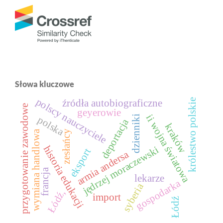
Słowa kluczowe
polscy nauczyciele
królestwo polskie
źródła autobiograficzne
przygotowanie zawodowe
geyerowie
ii wojna światowa
dzienniki
polska
deportacja
kraków
zesłańcy
wymiana handlowa
historia edukacji
jędrzej moraczewski
eksport
armia andersa
francja
lekarze
gospodarka
syberia
Łódź,
import
Łódź