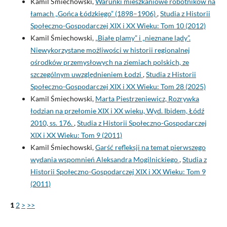
Kamil Śmiechowski,
Warunki mieszkaniowe robotników na
łamach „Gońca Łódzkiego” (1898–1906)
,
Studia z Historii
Społeczno-Gospodarczej XIX i XX Wieku: Tom 10 (2012)
Kamil Śmiechowski,
„Białe plamy” i „nieznane lądy”.
Niewykorzystane możliwości w historii regionalnej
ośrodków przemysłowych na ziemiach polskich, ze
szczególnym uwzględnieniem Łodzi
,
Studia z Historii
Społeczno-Gospodarczej XIX i XX Wieku: Tom 28 (2025)
Kamil Śmiechowski,
Marta Piestrzeniewicz, Rozrywka
łodzian na przełomie XIX i XX wieku, Wyd. Ibidem, Łódź
2010, ss. 176.
,
Studia z Historii Społeczno-Gospodarczej
XIX i XX Wieku: Tom 9 (2011)
Kamil Śmiechowski,
Garść refleksji na temat pierwszego
wydania wspomnień Aleksandra Mogilnickiego
,
Studia z
Historii Społeczno-Gospodarczej XIX i XX Wieku: Tom 9
(2011)
1
2
>
>>