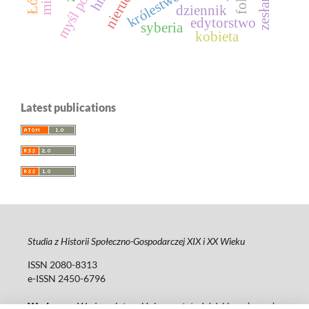
zesłanie
dziennik
edytorstwo
syberia
kobieta
Latest publications
Studia z Historii Społeczno-Gospodarczej XIX i XX Wieku
ISSN 2080-8313
e-ISSN 2450-6796
Wydawca
: Wydawnictwo Uniwersytetu Łódzkiego (
www
)