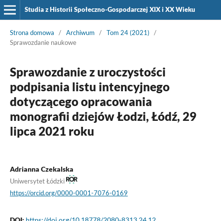
Studia z Historii Społeczno-Gospodarczej XIX i XX Wieku
Strona domowa
/
Archiwum
/
Tom 24 (2021)
/
Sprawozdanie naukowe
Sprawozdanie z uroczystości
podpisania listu intencyjnego
dotyczącego opracowania
monografii dziejów Łodzi, Łódź, 29
lipca 2021 roku
Adrianna Czekalska
Uniwersytet Łódzki
https://orcid.org/0000-0001-7076-0169
DOI:
https://doi.org/10.18778/2080-8313.24.12