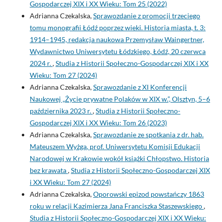
Gospodarczej XIX i XX Wieku: Tom 25 (2022)
Adrianna Czekalska,
Sprawozdanie z promocji trzeciego
tomu monografii Łódź poprzez wieki. Historia miasta, t. 3:
1914–1945, redakcja naukowa Przemysław Waingertner,
Wydawnictwo Uniwersytetu Łódzkiego, Łódź, 20 czerwca
2024 r.
,
Studia z Historii Społeczno-Gospodarczej XIX i XX
Wieku: Tom 27 (2024)
Adrianna Czekalska,
Sprawozdanie z XI Konferencji
Naukowej „Życie prywatne Polaków w XIX w.”, Olsztyn, 5–6
października 2023 r.
,
Studia z Historii Społeczno-
Gospodarczej XIX i XX Wieku: Tom 26 (2023)
Adrianna Czekalska,
Sprawozdanie ze spotkania z dr. hab.
Mateuszem Wyżgą, prof. Uniwersytetu Komisji Edukacji
Narodowej w Krakowie wokół książki Chłopstwo. Historia
bez krawata
,
Studia z Historii Społeczno-Gospodarczej XIX
i XX Wieku: Tom 27 (2024)
Adrianna Czekalska,
Oporowski epizod powstańczy 1863
roku w relacji Kazimierza Jana Franciszka Staszewskiego
,
Studia z Historii Społeczno-Gospodarczej XIX i XX Wieku: