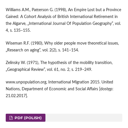
Williams A.M., Patterson G. (1998), An Empire Lost but a Province
Gained: A Cohort Analysis of British International Retirement in
the Algarve, „International Journal Of Population Geo­graphy”, vol.
4, s. 135–155.
Wiseman R.F. (1980), Why older people move theoretical issues,
„Research on aging”, vol. 2(2), s. 141–154.
Zelinsky W. (1971), The hypothesis of the mobility transition,
„Geographical Review”, vol. 61, no. 2, s. 219–249.
www.unpopulation.org, International Migration 2015. United
Nations, Department of Economic and Social Affairs [dostęp:
21.02.2017].
PDF (POLISH)