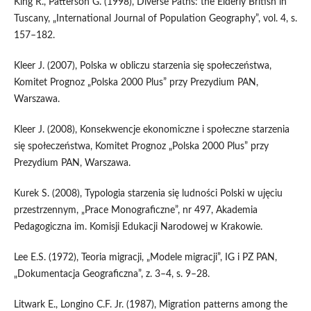
King R., Patterson G. (1998), Diverse Paths: the Elderly British in
Tuscany, „International Journal of Population Geography”, vol. 4, s.
157–182.
Kleer J. (2007), Polska w obliczu starzenia się społeczeństwa,
Komitet Prognoz „Polska 2000 Plus” przy Prezydium PAN,
Warszawa.
Kleer J. (2008), Konsekwencje ekonomiczne i społeczne starzenia
się społeczeństwa, Komitet Prognoz „Polska 2000 Plus” przy
Prezydium PAN, Warszawa.
Kurek S. (2008), Typologia starzenia się ludności Polski w ujęciu
przestrzennym, „Prace Monograficzne”, nr 497, Akademia
Pedagogiczna im. Komisji Edukacji Narodowej w Krakowie.
Lee E.S. (1972), Teoria migracji, „Modele migracji”, IG i PZ PAN,
„Dokumentacja Geograficzna”, z. 3–4, s. 9–28.
Litwark E., Longino C.F. Jr. (1987), Migration patterns among the