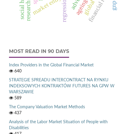
social housing
financial ratio
market entry
ageing
MOST READ IN 90 DAYS
Index Providers in the Global Financial Market
640
STRATEGIE SPREADU INTERCONTRACT NA RYNKU
INDEKSOWYCH KONTRAKTÓW FUTURES NA GPW W
WARSZAWIE
589
The Company Valuation Market Methods
437
Analysis of the Labor Market Situation of People with
Disabilities
417