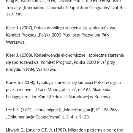
King R., Patterson G. (1998), Diverse Paths: the Elderly British in
Tuscany, „International Journal of Population Geography”, vol. 4, s.
157–182.
Kleer J. (2007), Polska w obliczu starzenia się społeczeństwa,
Komitet Prognoz „Polska 2000 Plus” przy Prezydium PAN,
Warszawa.
Kleer J. (2008), Konsekwencje ekonomiczne i społeczne starzenia
się społeczeństwa, Komitet Prognoz „Polska 2000 Plus” przy
Prezydium PAN, Warszawa.
Kurek S. (2008), Typologia starzenia się ludności Polski w ujęciu
przestrzennym, „Prace Monograficzne”, nr 497, Akademia
Pedagogiczna im. Komisji Edukacji Narodowej w Krakowie.
Lee E.S. (1972), Teoria migracji, „Modele migracji”, IG i PZ PAN,
„Dokumentacja Geograficzna”, z. 3–4, s. 9–28.
Litwark E., Longino C.F. Jr. (1987), Migration patterns among the