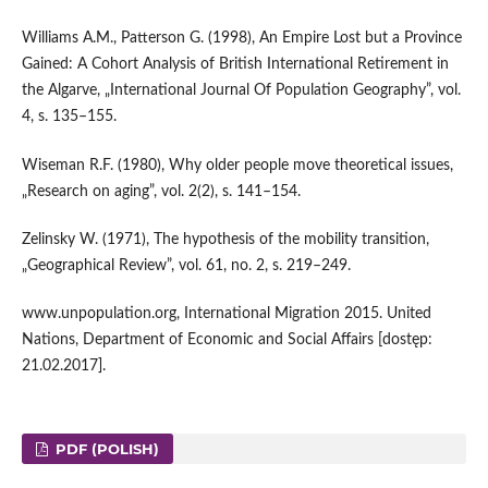
Williams A.M., Patterson G. (1998), An Empire Lost but a Province
Gained: A Cohort Analysis of British International Retirement in
the Algarve, „International Journal Of Population Geo­graphy”, vol.
4, s. 135–155.
Wiseman R.F. (1980), Why older people move theoretical issues,
„Research on aging”, vol. 2(2), s. 141–154.
Zelinsky W. (1971), The hypothesis of the mobility transition,
„Geographical Review”, vol. 61, no. 2, s. 219–249.
www.unpopulation.org, International Migration 2015. United
Nations, Department of Economic and Social Affairs [dostęp:
21.02.2017].
PDF (POLISH)