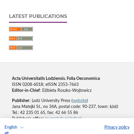
LATEST PUBLICATIONS
Acta Universitatis Lodziensis. Folia Oeconomica
ISSN 0208-6018; eISSN 2353-7663
Editor-in-Chief
: Elżbieta Roszko-Wojtowicz
Publisher
: Lodz University Press (
website
)
Jana Matejki St., no 34A, postal code: 90-237, town: Łódź
Tel.: 42 235 01 65, fax: 42 66 55 86
Publisher's office:
journals@uni.lodz.pl
English
Privacy policy
Accesibility declaration