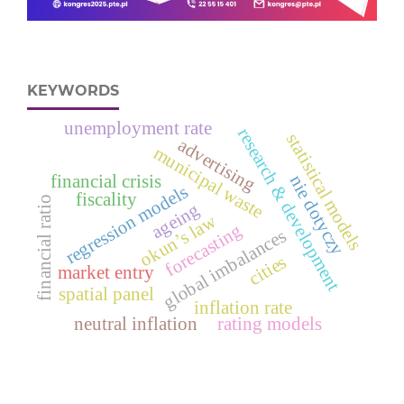
KEYWORDS
unemployment rate
research & development
statistical models
advertising
municipal waste
nie dotyczy
financial crisis
regression models
fiscality
financial ratio
ageing
okun’s law
forecasting
global imbalances
cities
market entry
spatial panel
inflation rate
neutral inflation
rating models