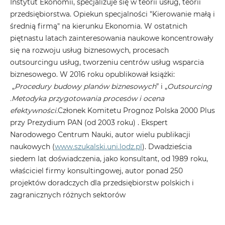
Instytut Ekonomii, specjalizuje się w teorii usług, teorii
przedsiębiorstwa. Opiekun specjalności "Kierowanie małą i
średnią firmą" na kierunku Ekonomia. W ostatnich
piętnastu latach zainteresowania naukowe koncentrowały
się na rozwoju usług biznesowych, procesach
outsourcingu usług, tworzeniu centrów usług wsparcia
biznesowego. W 2016 roku opublikował książki:
„
Procedury budowy planów biznesowych
” i „
Outsourcing
.Metodyka przygotowania procesów i ocena
efektywności.
Członek Komitetu Prognoz Polska 2000 Plus
przy Prezydium PAN (od 2003 roku) . Ekspert
Narodowego Centrum Nauki, autor wielu publikacji
naukowych (
www.szukalski.uni.lodz.pl
). Dwadzieścia
siedem lat doświadczenia, jako konsultant, od 1989 roku,
właściciel firmy konsultingowej, autor ponad 250
projektów doradczych dla przedsiębiorstw polskich i
zagranicznych różnych sektorów