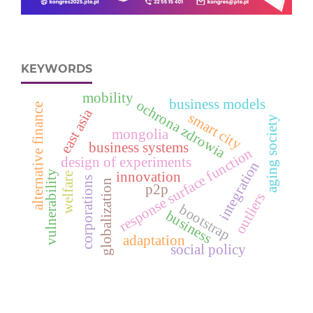
KEYWORDS
mobility
business models
ochrona zdrowia
alternative finance
east asia
smart city
aging society
mongolia
business systems
response surface function
design of experiments
integration
vulnerability
innovation
welfare
corporations
globalization
p2p
outliers
bootstrap
business
adaptation
social policy