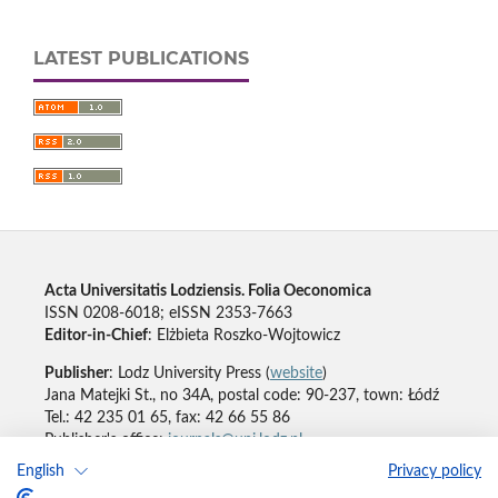
LATEST PUBLICATIONS
Acta Universitatis Lodziensis. Folia Oeconomica
ISSN 0208-6018; eISSN 2353-7663
Editor-in-Chief
: Elżbieta Roszko-Wojtowicz
Publisher
: Lodz University Press (
website
)
Jana Matejki St., no 34A, postal code: 90-237, town: Łódź
Tel.: 42 235 01 65, fax: 42 66 55 86
Publisher's office:
journals@uni.lodz.pl
English
Privacy policy
Accesibility declaration