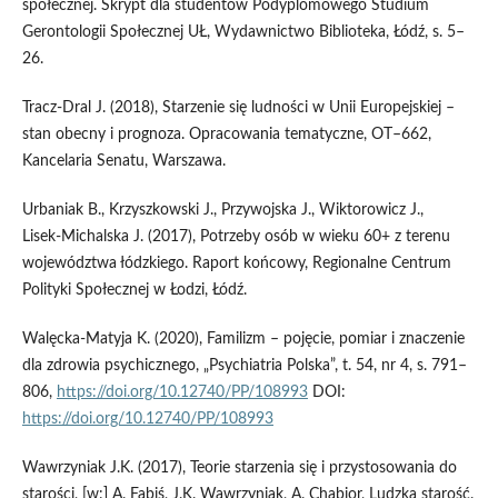
społecznej. Skrypt dla studentów Podyplomowego Studium
Gerontologii Społecznej UŁ, Wydawnictwo Biblioteka, Łódź, s. 5–
26.
Tracz‑Dral J. (2018), Starzenie się ludności w Unii Europejskiej –
stan obecny i prognoza. Opracowania tematyczne, OT–662,
Kancelaria Senatu, Warszawa.
Urbaniak B., Krzyszkowski J., Przywojska J., Wiktorowicz J.,
Lisek‑Michalska J. (2017), Potrzeby osób w wieku 60+ z terenu
województwa łódzkiego. Raport końcowy, Regionalne Centrum
Polityki Społecznej w Łodzi, Łódź.
Walęcka‑Matyja K. (2020), Familizm – pojęcie, pomiar i znaczenie
dla zdrowia psychicznego, „Psychiatria Polska”, t. 54, nr 4, s. 791–
806,
https://doi.org/10.12740/PP/108993
DOI:
https://doi.org/10.12740/PP/108993
Wawrzyniak J.K. (2017), Teorie starzenia się i przystosowania do
starości, [w:] A. Fabiś, J.K. Wawrzyniak, A. Chabior, Ludzka starość.