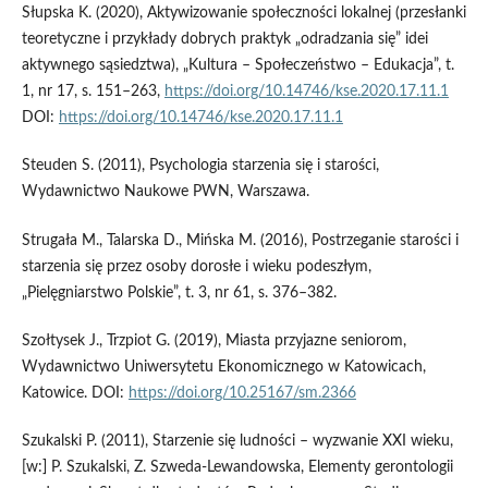
Słupska K. (2020), Aktywizowanie społeczności lokalnej (przesłanki
teoretyczne i przykłady dobrych praktyk „odradzania się” idei
aktywnego sąsiedztwa), „Kultura – Społeczeństwo – Edukacja”, t.
1, nr 17, s. 151–263,
https://doi.org/10.14746/kse.2020.17.11.1
DOI:
https://doi.org/10.14746/kse.2020.17.11.1
Steuden S. (2011), Psychologia starzenia się i starości,
Wydawnictwo Naukowe PWN, Warszawa.
Strugała M., Talarska D., Mińska M. (2016), Postrzeganie starości i
starzenia się przez osoby dorosłe i wieku podeszłym,
„Pielęgniarstwo Polskie”, t. 3, nr 61, s. 376–382.
Szołtysek J., Trzpiot G. (2019), Miasta przyjazne seniorom,
Wydawnictwo Uniwersytetu Ekonomicznego w Katowicach,
Katowice. DOI:
https://doi.org/10.25167/sm.2366
Szukalski P. (2011), Starzenie się ludności – wyzwanie XXI wieku,
[w:] P. Szukalski, Z. Szweda‑Lewandowska, Elementy gerontologii