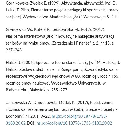
Górnikowska‑Zwolak E. (1999), Aktywizacja, aktywność, [w:] D.
Lalak, T. Pilch, Elementarne pojęcia pedagogiki społecznej i pracy
socjalnej, Wydawnictwo Akademickie „Żak”, Warszawa, s. 9–11.
Gryncewicz W., Kutera R., Leszczyńska M., Rot A. (2017),
Platforma internetowa jako innowacyjne narzędzie aktywizacji
seniorów na rynku pracy, „Zarządzanie i Finanse”, t. 2, nr 15, s.
237–248.
Halicki J. (2006), Społeczne teorie starzenia się, [w:] M. Halicka, J.
Halicki, Zostawić ślad na ziemi. Księga pamiątkowa dedykowana
Profesorowi Wojciechowi Pędichowi w 80. rocznicę urodzin i 55.
rocznicę pracy naukowej, Wydawnictwo Uniwersytetu w
Białymstoku, Białystok, s. 255–277.
Janiszewska A., Dmochowska‑Dudek K. (2017), Przestrzenne
zróżnicowanie starzenia się ludności w Łodzi, „Space – Society –
Economy”, nr 20, s. 9–22,
https://doi.org/10.18778/1733-
3180.20.02
DOI:
https://doi.org/10.18778/1733-3180.20.02