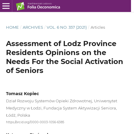
HOME
/
ARCHIVES
/
VOL. 6 NO. 357 (2021)
/
Articles
Assessment of Lodz Province
Residents Opinions on the
Needs For the Social Activation
of Seniors
Tomasz Kopiec
Dział Rozwoju Systemów Opieki Zdrowotnej, Uniwersytet
Medyczny w Łodzi, Fundacja System Aktywizacji Seniora,
Łódź, Polska
https://orcid.org/0000-0003-1056-6385