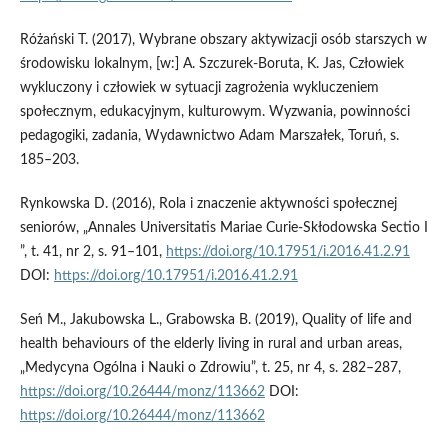
Różański T. (2017), Wybrane obszary aktywizacji osób starszych w
środowisku lokalnym, [w:] A. Szczurek‑Boruta, K. Jas, Człowiek
wykluczony i człowiek w sytuacji zagrożenia wykluczeniem
społecznym, edukacyjnym, kulturowym. Wyzwania, powinności
pedagogiki, zadania, Wydawnictwo Adam Marszałek, Toruń, s.
185–203.
Rynkowska D. (2016), Rola i znaczenie aktywności społecznej
seniorów, „Annales Universitatis Mariae Curie‑Skłodowska Sectio I
”, t. 41, nr 2, s. 91–101,
https://doi.org/10.17951/i.2016.41.2.91
DOI:
https://doi.org/10.17951/i.2016.41.2.91
Seń M., Jakubowska L., Grabowska B. (2019), Quality of life and
health behaviours of the elderly living in rural and urban areas,
„Medycyna Ogólna i Nauki o Zdrowiu”, t. 25, nr 4, s. 282–287,
https://doi.org/10.26444/monz/113662
DOI:
https://doi.org/10.26444/monz/113662