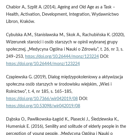
Chabior A., Szplit A. (2014), Ageing and Old Age as a Task –
Health, Activation, Development, Integration, Wydawnictwo
Libron, Kraków.
Cybulska A.M., Stanisławska M., Skok A., Rachubińska K. (2020),
Wizerunek starości i osób starszych w opinii wybranej grupy
społecznej, „Medycyna Ogólna i Nauki o Zdrowiu”, t. 26, nr 3, s.
249–253,
https://doi.org/10.26444/monz/123224
DOI:
https://doi.org/10.26444/monz/123224
Czapiewska G. (2019), Dialog międzypokoleniowy a aktywizacja
społeczna osób starszych w środowisku wiejskim, „Wieś i
Rolnictwo”, t. 4, nr 185, s. 165–185,
https://doi.org/10.7366/wir042019/08
DOI:
https://doi.org/10.53098/wir042019/08
Dąbska O., Pawlikowska‑Łagód K., Piasecki J., Śledziewska K.,
Humeniuk E. (2016), Senility and solitude of elderly people in the
perception of young people, „Medycyna Ogólna i Nauki o