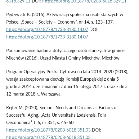
6018.329.11
DOI:
https://doi.org/10.18778/0208-6018.329.11
Pędziwiatr K. (2015), Aktywizacja społeczna osób starszych w
Polsce, „Space – Society – Economy”, nr 14, s. 123–137,
https://doi.org/10.18778/1733-3180.14.07
DOI:
https://doi.org/10.18778/1733-3180.14.07
Podsumowanie badania dotyczącego osób starszych w gminie
Miechów (2016), Urząd Miasta i Gminy Miechów, Miechów.
Program Operacyjny Polska Cyfrowa na lata 2014–2020 (2018),
wersja zaakceptowana decyzją Komisji Europejskiej z dnia 5
grudnia 2014 r. ze zmianami z dnia 15 lutego 2017 r. oraz z dnia
12 marca 2018 r., Warszawa.
Rejter M. (2020), Seniors’ Needs and Dreams as Factors of
Successful Aging, „Acta Universitatis Lodziensis. Folia
Oeconomica”, t. 6, nr 351, s. 45–60,
https://doi.org/10.18778/0208-6018.351.03
DOI:
https://doi.org/10.18778/0208-6018.351.03