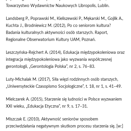
Towarzystwo Wydawnictw Naukowych Libropolis, Lublin.
Landsberg P., Poprawski M., Kieliszewski P., Mękarski M., Gojlik A.,
Kuchta J., Brodniewicz M. (2012), Po co seniorom kultura?
Badania kulturalnych aktywności osób starszych. Raport,
Regionalne Obserwatorium Kultury UAM, Poznań.
Leszczyńska‑Rejchert A. (2014), Edukacja międzypokoleniowa oraz
integracja międzypokoleniowa jako wyzwania współczesnej
gerontologii, „Gerontologia Polska”, nr 2, s. 76–83.
Luty‑Michalak M. (2017), Siła więzi rodzinnych osób starszych,
„Uniwersyteckie Czasopismo Socjologiczne”, t. 18, nr 1, s. 41–49.
Mielczarek A. (2015), Starzenie się ludności w Polsce wyzwaniem
XXI wieku, „Edukacja Etyczna”, nr 9, s. 17–31.
Miszczak E. (2010), Aktywność seniorów sposobem
przeciwdziałania negatywnym skutkom procesu starzenia się, [w:]