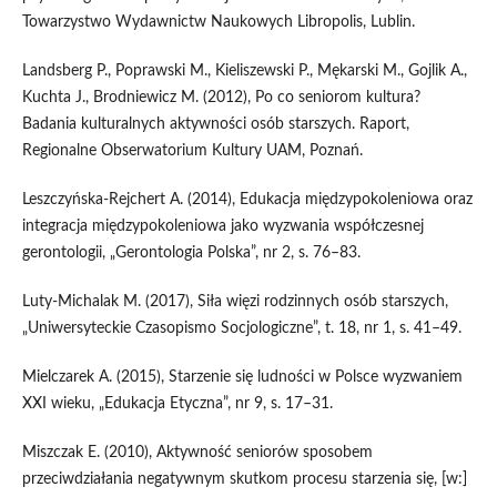
Towarzystwo Wydawnictw Naukowych Libropolis, Lublin.
Landsberg P., Poprawski M., Kieliszewski P., Mękarski M., Gojlik A.,
Kuchta J., Brodniewicz M. (2012), Po co seniorom kultura?
Badania kulturalnych aktywności osób starszych. Raport,
Regionalne Obserwatorium Kultury UAM, Poznań.
Leszczyńska‑Rejchert A. (2014), Edukacja międzypokoleniowa oraz
integracja międzypokoleniowa jako wyzwania współczesnej
gerontologii, „Gerontologia Polska”, nr 2, s. 76–83.
Luty‑Michalak M. (2017), Siła więzi rodzinnych osób starszych,
„Uniwersyteckie Czasopismo Socjologiczne”, t. 18, nr 1, s. 41–49.
Mielczarek A. (2015), Starzenie się ludności w Polsce wyzwaniem
XXI wieku, „Edukacja Etyczna”, nr 9, s. 17–31.
Miszczak E. (2010), Aktywność seniorów sposobem
przeciwdziałania negatywnym skutkom procesu starzenia się, [w:]