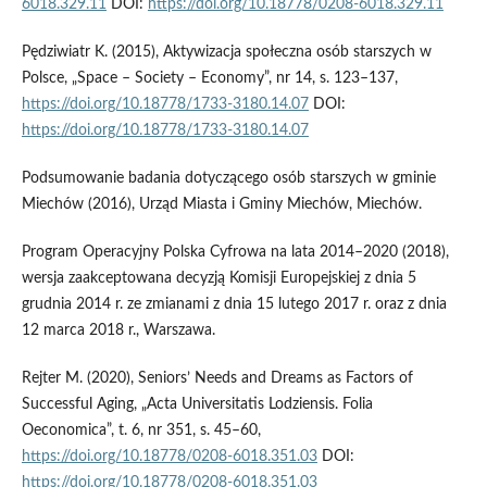
6018.329.11
DOI:
https://doi.org/10.18778/0208-6018.329.11
Pędziwiatr K. (2015), Aktywizacja społeczna osób starszych w
Polsce, „Space – Society – Economy”, nr 14, s. 123–137,
https://doi.org/10.18778/1733-3180.14.07
DOI:
https://doi.org/10.18778/1733-3180.14.07
Podsumowanie badania dotyczącego osób starszych w gminie
Miechów (2016), Urząd Miasta i Gminy Miechów, Miechów.
Program Operacyjny Polska Cyfrowa na lata 2014–2020 (2018),
wersja zaakceptowana decyzją Komisji Europejskiej z dnia 5
grudnia 2014 r. ze zmianami z dnia 15 lutego 2017 r. oraz z dnia
12 marca 2018 r., Warszawa.
Rejter M. (2020), Seniors’ Needs and Dreams as Factors of
Successful Aging, „Acta Universitatis Lodziensis. Folia
Oeconomica”, t. 6, nr 351, s. 45–60,
https://doi.org/10.18778/0208-6018.351.03
DOI:
https://doi.org/10.18778/0208-6018.351.03