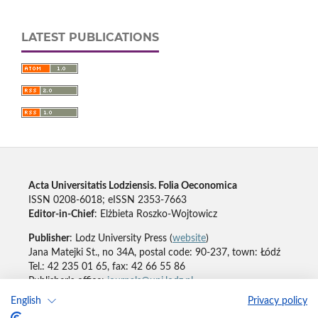
LATEST PUBLICATIONS
Acta Universitatis Lodziensis. Folia Oeconomica
ISSN 0208-6018; eISSN 2353-7663
Editor-in-Chief
: Elżbieta Roszko-Wojtowicz
Publisher
: Lodz University Press (
website
)
Jana Matejki St., no 34A, postal code: 90-237, town: Łódź
Tel.: 42 235 01 65, fax: 42 66 55 86
Publisher's office:
journals@uni.lodz.pl
English
Privacy policy
Accesibility declaration