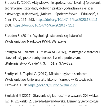
Słupska K. (2020), Aktywizowanie społeczności lokalnej (przesłanki
teoretyczne i przykłady dobrych praktyk „odradzania się” idei
aktywnego sąsiedztwa), „Kultura – Społeczeństwo – Edukacja”, t.
1, nr 17, s. 151–263,
https://doi.org/10.14746/kse.2020.17.11.1
DOI:
https://doi.org/10.14746/kse.2020.17.11.1
Steuden S. (2011), Psychologia starzenia się i starości,
Wydawnictwo Naukowe PWN, Warszawa.
Strugała M., Talarska D., Mińska M. (2016), Postrzeganie starości i
starzenia się przez osoby dorosłe i wieku podeszłym,
„Pielęgniarstwo Polskie”, t. 3, nr 61, s. 376–382.
Szołtysek J., Trzpiot G. (2019), Miasta przyjazne seniorom,
Wydawnictwo Uniwersytetu Ekonomicznego w Katowicach,
Katowice. DOI:
https://doi.org/10.25167/sm.2366
Szukalski P. (2011), Starzenie się ludności – wyzwanie XXI wieku,
[w:] P. Szukalski, Z. Szweda‑Lewandowska, Elementy gerontologii