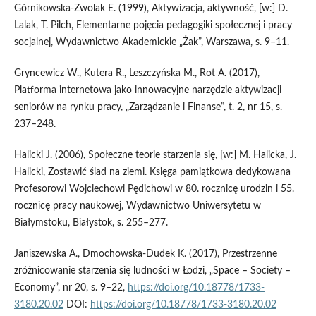
Górnikowska‑Zwolak E. (1999), Aktywizacja, aktywność, [w:] D.
Lalak, T. Pilch, Elementarne pojęcia pedagogiki społecznej i pracy
socjalnej, Wydawnictwo Akademickie „Żak”, Warszawa, s. 9–11.
Gryncewicz W., Kutera R., Leszczyńska M., Rot A. (2017),
Platforma internetowa jako innowacyjne narzędzie aktywizacji
seniorów na rynku pracy, „Zarządzanie i Finanse”, t. 2, nr 15, s.
237–248.
Halicki J. (2006), Społeczne teorie starzenia się, [w:] M. Halicka, J.
Halicki, Zostawić ślad na ziemi. Księga pamiątkowa dedykowana
Profesorowi Wojciechowi Pędichowi w 80. rocznicę urodzin i 55.
rocznicę pracy naukowej, Wydawnictwo Uniwersytetu w
Białymstoku, Białystok, s. 255–277.
Janiszewska A., Dmochowska‑Dudek K. (2017), Przestrzenne
zróżnicowanie starzenia się ludności w Łodzi, „Space – Society –
Economy”, nr 20, s. 9–22,
https://doi.org/10.18778/1733-
3180.20.02
DOI:
https://doi.org/10.18778/1733-3180.20.02