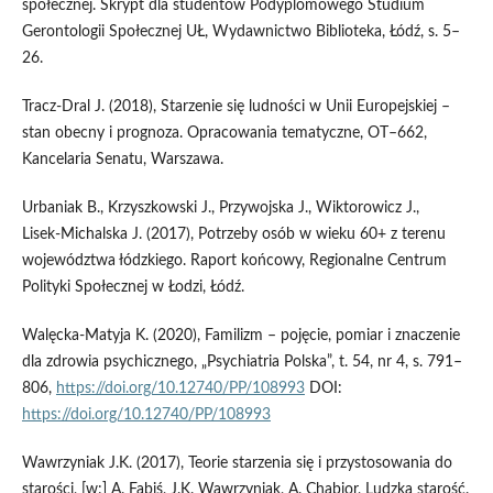
społecznej. Skrypt dla studentów Podyplomowego Studium
Gerontologii Społecznej UŁ, Wydawnictwo Biblioteka, Łódź, s. 5–
26.
Tracz‑Dral J. (2018), Starzenie się ludności w Unii Europejskiej –
stan obecny i prognoza. Opracowania tematyczne, OT–662,
Kancelaria Senatu, Warszawa.
Urbaniak B., Krzyszkowski J., Przywojska J., Wiktorowicz J.,
Lisek‑Michalska J. (2017), Potrzeby osób w wieku 60+ z terenu
województwa łódzkiego. Raport końcowy, Regionalne Centrum
Polityki Społecznej w Łodzi, Łódź.
Walęcka‑Matyja K. (2020), Familizm – pojęcie, pomiar i znaczenie
dla zdrowia psychicznego, „Psychiatria Polska”, t. 54, nr 4, s. 791–
806,
https://doi.org/10.12740/PP/108993
DOI:
https://doi.org/10.12740/PP/108993
Wawrzyniak J.K. (2017), Teorie starzenia się i przystosowania do
starości, [w:] A. Fabiś, J.K. Wawrzyniak, A. Chabior, Ludzka starość.