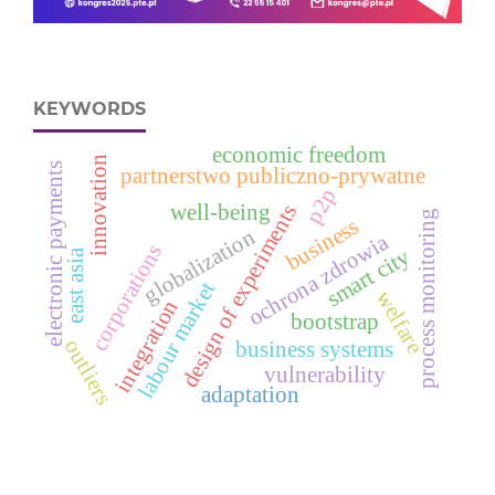
KEYWORDS
economic freedom
innovation
electronic payments
partnerstwo publiczno-prywatne
p2p
well-being
design of experiments
process monitoring
business
globalization
ochrona zdrowia
corporations
smart city
east asia
labour market
welfare
integration
bootstrap
outliers
business systems
vulnerability
adaptation