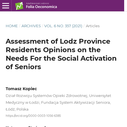
HOME
/
ARCHIVES
/
VOL. 6 NO. 357 (2021)
/
Articles
Assessment of Lodz Province
Residents Opinions on the
Needs For the Social Activation
of Seniors
Tomasz Kopiec
Dział Rozwoju Systemów Opieki Zdrowotnej, Uniwersytet
Medyczny w Łodzi, Fundacja System Aktywizacji Seniora,
Łódź, Polska
https://orcid.org/0000-0003-1056-6385