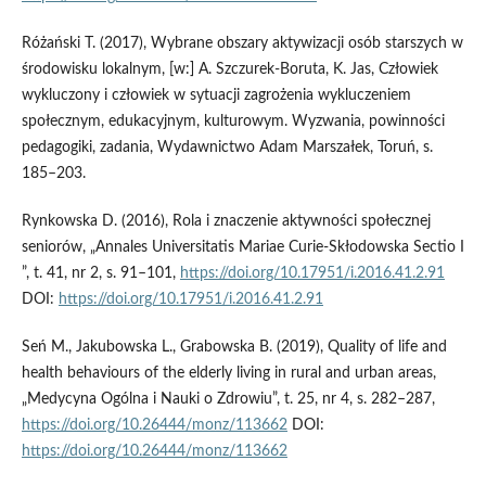
Różański T. (2017), Wybrane obszary aktywizacji osób starszych w
środowisku lokalnym, [w:] A. Szczurek‑Boruta, K. Jas, Człowiek
wykluczony i człowiek w sytuacji zagrożenia wykluczeniem
społecznym, edukacyjnym, kulturowym. Wyzwania, powinności
pedagogiki, zadania, Wydawnictwo Adam Marszałek, Toruń, s.
185–203.
Rynkowska D. (2016), Rola i znaczenie aktywności społecznej
seniorów, „Annales Universitatis Mariae Curie‑Skłodowska Sectio I
”, t. 41, nr 2, s. 91–101,
https://doi.org/10.17951/i.2016.41.2.91
DOI:
https://doi.org/10.17951/i.2016.41.2.91
Seń M., Jakubowska L., Grabowska B. (2019), Quality of life and
health behaviours of the elderly living in rural and urban areas,
„Medycyna Ogólna i Nauki o Zdrowiu”, t. 25, nr 4, s. 282–287,
https://doi.org/10.26444/monz/113662
DOI:
https://doi.org/10.26444/monz/113662