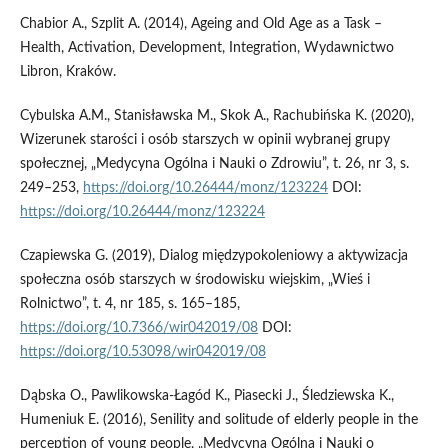
Chabior A., Szplit A. (2014), Ageing and Old Age as a Task –
Health, Activation, Development, Integration, Wydawnictwo
Libron, Kraków.
Cybulska A.M., Stanisławska M., Skok A., Rachubińska K. (2020),
Wizerunek starości i osób starszych w opinii wybranej grupy
społecznej, „Medycyna Ogólna i Nauki o Zdrowiu”, t. 26, nr 3, s.
249–253,
https://doi.org/10.26444/monz/123224
DOI:
https://doi.org/10.26444/monz/123224
Czapiewska G. (2019), Dialog międzypokoleniowy a aktywizacja
społeczna osób starszych w środowisku wiejskim, „Wieś i
Rolnictwo”, t. 4, nr 185, s. 165–185,
https://doi.org/10.7366/wir042019/08
DOI:
https://doi.org/10.53098/wir042019/08
Dąbska O., Pawlikowska‑Łagód K., Piasecki J., Śledziewska K.,
Humeniuk E. (2016), Senility and solitude of elderly people in the
perception of young people, „Medycyna Ogólna i Nauki o