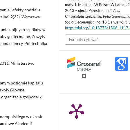
małych Miastach W Polsce W Latach 
wania i efekty podziału
2013 – ujęcie Przestrzenne”.
Acta
Universitatis Lodziensis. Folia Geographi
kalne”, 2(32), Warszawa.
Socio-Oeconomica
, no. 18 (January): 3-
https://doi.org/10.18778/1508-1117
stania unijnych środków w
oby geotermalne, Zeszyty
Formaty cytowań
omachinery, Politechnika
2011, Ministerstwo
0
wanym poziomie kapitału
zkoły Głównej
 organizacja gospodarki
małopolskiego w okresie
 Naukowe Akademii