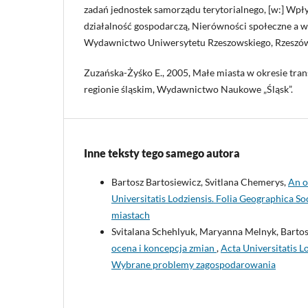
zadań jednostek samorządu terytorialnego, [w:] Wpł
działalność gospodarczą, Nierówności społeczne a wz
Wydawnictwo Uniwersytetu Rzeszowskiego, Rzeszów
Zuzańska-Żyśko E., 2005, Małe miasta w okresie tra
regionie śląskim, Wydawnictwo Naukowe „Śląsk”.
Inne teksty tego samego autora
Bartosz Bartosiewicz, Svitlana Chemerys,
An o
Universitatis Lodziensis. Folia Geographica S
miastach
Svitalana Schehlyuk, Maryanna Melnyk, Bartos
ocena i koncepcja zmian
,
Acta Universitatis L
Wybrane problemy zagospodarowania