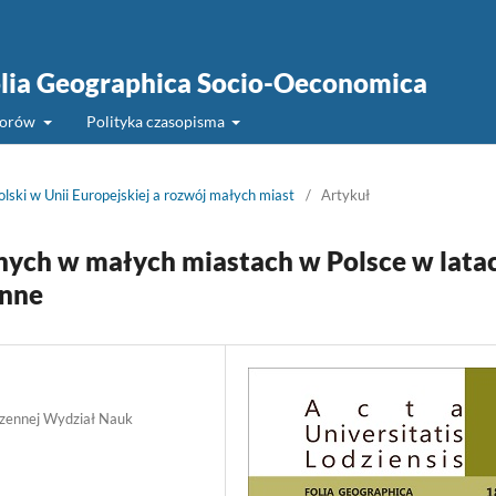
Folia Geographica Socio-Oeconomica
torów
Polityka czasopisma
olski w Unii Europejskiej a rozwój małych miast
/
Artykuł
nych w małych miastach w Polsce w lata
enne
rzennej Wydział Nauk