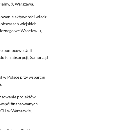
ialny, 9, Warszawa.
icowanie aktywności władz
obszarach wiejskich
icznego we Wrocławiu,
sze pomocowe Unii
do ich absorpcji, Samorząd
st w Polsce przy wsparciu
.
nansowanie projektów
o współfinansowanych
 SGH w Warszawie,