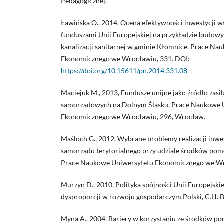
Pedagogicznej.
Ławińska O., 2014, Ocena efektywności inwestycji 
funduszami Unii Europejskiej na przykładzie budowy 
kanalizacji sanitarnej w gminie Kłomnice, Prace N
Ekonomicznego we Wrocławiu, 331. DOI:
https://doi.org/10.15611/pn.2014.331.08
Maciejuk M., 2013, Fundusze unijne jako źródło zasi
samorządowych na Dolnym Śląsku, Prace Naukowe 
Ekonomicznego we Wrocławiu, 296, Wrocław.
Maśloch G., 2012, Wybrane problemy realizacji inwe
samorządu terytorialnego przy udziale środków pom
Prace Naukowe Uniwersytetu Ekonomicznego we Wr
Murzyn D., 2010, Polityka spójności Unii Europejskie
dysproporcji w rozwoju gospodarczym Polski, C.H. 
Myna A., 2004, Bariery w korzystaniu ze środków p