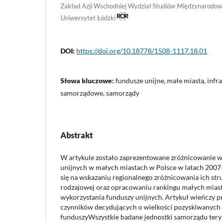
Zakład Azji Wschodniej Wydział Studiów Międzynarodowyc
Uniwersytet Łódzki
DOI:
https://doi.org/10.18778/1508-1117.18.01
Słowa kluczowe:
fundusze unijne, małe miasta, infr
samorządowe, samorządy
Abstrakt
W artykule zostało zaprezentowane zróżnicowanie w
unijnych w małych miastach w Polsce w latach 2007
się na wskazaniu regionalnego zróżnicowania ich str
rodzajowej oraz opracowaniu rankingu małych mias
wykorzystania funduszy unijnych. Artykuł wieńczy pr
czynników decydujących o wielkości pozyskiwanych 
funduszyWszystkie badane jednostki samorządu tery