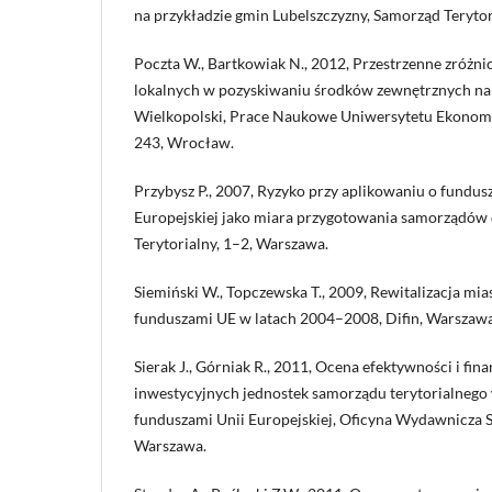
na przykładzie gmin Lubelszczyzny, Samorząd Terytor
Poczta W., Bartkowiak N., 2012, Przestrzenne zróżn
lokalnych w pozyskiwaniu środków zewnętrznych na 
Wielkopolski, Prace Naukowe Uniwersytetu Ekonom
243, Wrocław.
Przybysz P., 2007, Ryzyko przy aplikowaniu o fundu
Europejskiej jako miara przygotowania samorządów 
Terytorialny, 1–2, Warszawa.
Siemiński W., Topczewska T., 2009, Rewitalizacja mia
funduszami UE w latach 2004–2008, Difin, Warszawa
Sierak J., Górniak R., 2011, Ocena efektywności i fi
inwestycyjnych jednostek samorządu terytorialneg
funduszami Unii Europejskiej, Oficyna Wydawnicza
Warszawa.