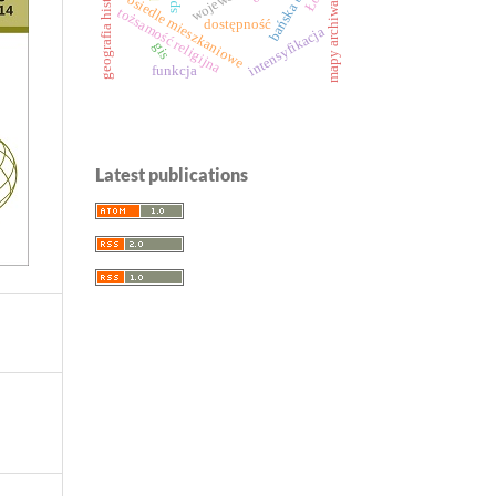
geografia historyczna
mapy archiwalne
osiedle mieszkaniowe
tożsamość religijna
dostępność
intensyfikacja
gis
funkcja
Latest publications