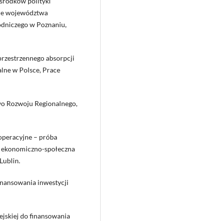
 środków polityki
nne województwa
dniczego w Poznaniu,
 przestrzennego absorpcji
alne w Polsce, Prace
two Rozwoju Regionalnego,
operacyjne – próba
ość ekonomiczno-społeczna
Lublin.
inansowania inwestycji
ejskiej do finansowania