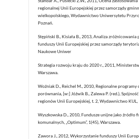
Standar A., Puślecki Z.W., 2011, Ocena zastosowania
regionalnej Unii Europejskiej przez samorządy gmi
wielkopolskiego, Wydawnictwo Uniwersytetu Przyro
Poznań.
Stępiński B., Kisiała B., 2013, Analiza zróżnicowania
funduszy Unii Europejskiej przez samorządy terytori
Naukowe Uniwer
Strategia rozwoju kraju do 2020 r., 2011, Ministers
Warszawa.
Woźniak D., Reichel M., 2010, Regionalne programy 
porównania, [w:] Jóźwik B., Zalewa P. (red.), Spójn
regionów Unii Europejskiej, t. 2, Wydawnictwo KUL, 
Wyszkowska D., 2010, Fundusze unijne jako źródło f
komunalnych, „Optimum”, 1(45), Warszawa.
Zawora J., 2012, Wykorzystanie funduszy Unii Europ