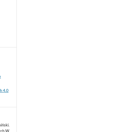
e
h 4.0
iński.
ych W