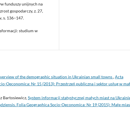
yw funduszy unijnych na
rost gospodarczy, z. 27,
, s. 136–147.
nsformacji: studium w
verview of the demographic situation in Ukrainian small towns
,
Acta
ocio-Oeconomica: Nr 15 (2013): Przestrzeń publiczna i sektor usług w ma
z Bartosiewicz,
System informacji statystycznej małych miast na Ukraini
odziensis. Folia Geographica Socio-Oeconomica: Nr 19 (2015): Małe mias