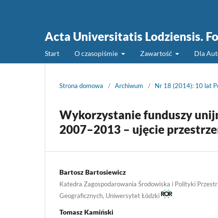
Acta Universitatis Lodziensis. 
Start
O czasopiśmie
Zawartość
Dla Au
Strona domowa
/
Archiwum
/
Nr 18 (2014): 10 lat P
Wykorzystanie funduszy unij
2007–2013 – ujęcie przestrz
Bartosz Bartosiewicz
Katedra Zagospodarowania Środowiska i Polityki Przest
Geograficznych, Uniwersytet Łódzki
Tomasz Kamiński