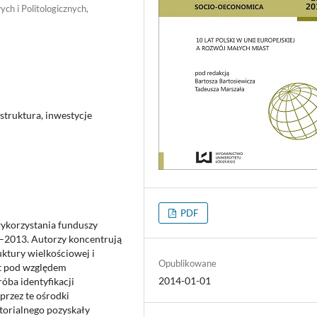
h i Politologicznych,
astruktura, inwestycje
PDF
ykorzystania funduszy
–2013. Autorzy koncentrują
uktury wielkościowej i
Opublikowane
t pod względem
2014-01-01
óba identyfikacji
przez te ośrodki
torialnego pozyskały