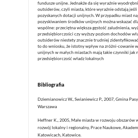
fundusze unijne. Jednakże da się wyraźnie wyodrębni
outsiderów, czyli miasta, które wyraźnie odstają jeśl
pozyskanych dotacji unijnych. W przypadku miast naj
pozyskiwaniem środków unijnych można wskazać dl
wspólne: przeciętna większa gęstość zaludnienia, wy
przedsiębiorczości czy wyższy poziom dochodów wł
outsiderów niestety znacznie trudniej zidentyfikow
to do wniosku, że istotny wpływ na zróżni-cowanie 
unijnych w małych miastach mają takie czynniki jak 
przedsiębiorczość władz lokalnych
Bibliografia
Dziemianowicz W., Swianiewicz P., 2007, Gmina Pa
Warszawa
Heffner K., 2005, Małe miasta w rozwoju obszarów wi
rozwój lokalny i regionalny, Prace Naukowe, Akade
Katowicach, Katowice.