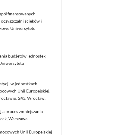
współfinansowanych
oczyszczalni ścieków i
aukowe Uniwersytetu
lania budżetów jednostek
Uniwersytetu
stycji w jednostkach
ocowych Unii Europejskiej,
ocławiu, 243, Wrocław.
j a proces zmniejszania
Beck, Warszawa
omocowych Unii Europejskiej