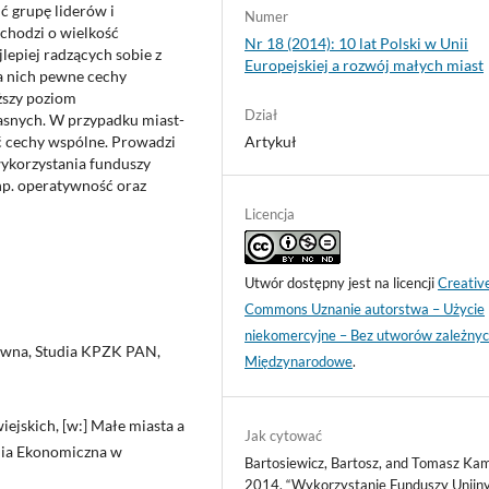
ć grupę liderów i
Numer
i chodzi o wielkość
Nr 18 (2014): 10 lat Polski w Unii
lepiej radzących sobie z
Europejskiej a rozwój małych miast
a nich pewne cechy
ższy poziom
Dział
asnych. W przypadku miast-
ać cechy wspólne. Prowadzi
Artykuł
wykorzystania funduszy
np. operatywność oraz
Licencja
Utwór dostępny jest na licencji
Creativ
Commons Uznanie autorstwa – Użycie
niekomercyjne – Bez utworów zależnyc
sywna, Studia KPZK PAN,
Międzynarodowe
.
ejskich, [w:] Małe miasta a
Jak cytować
mia Ekonomiczna w
Bartosiewicz, Bartosz, and Tomasz Kam
2014. “Wykorzystanie Funduszy Unijn