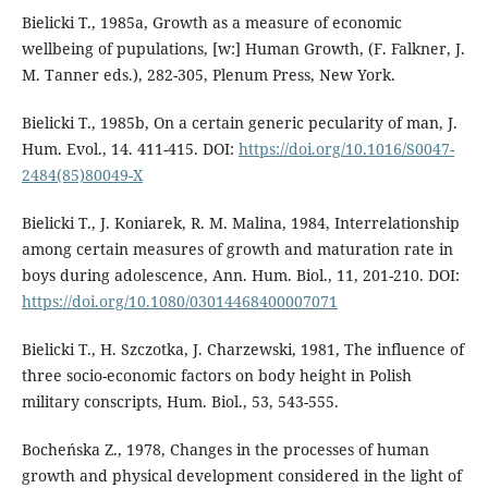
Bielicki T., 1985a, Growth as a measure of economic
wellbeing of pupulations, [w:] Human Growth, (F. Falkner, J.
M. Tanner eds.), 282-305, Plenum Press, New York.
Bielicki T., 1985b, On a certain generic pecularity of man, J.
Hum. Evol., 14. 411-415. DOI:
https://doi.org/10.1016/S0047-
2484(85)80049-X
Bielicki T., J. Koniarek, R. M. Malina, 1984, Interrelationship
among certain measures of growth and maturation rate in
boys during adolescence, Ann. Hum. Biol., 11, 201-210. DOI:
https://doi.org/10.1080/03014468400007071
Bielicki T., H. Szczotka, J. Charzewski, 1981, The influence of
three socio-economic factors on body height in Polish
military conscripts, Hum. Biol., 53, 543-555.
Bocheńska Z., 1978, Changes in the processes of human
growth and physical development considered in the light of