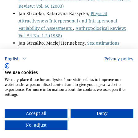
Review: Vol. 66 (2003)
Jan Strzałko, Katarzyna Kaszycka,
Physical
Attractiveness Interpersonal and Intrapersonal
Variability of Assessments
,
Anthropological Review:
Vol. 54 No. 1-2 (1988)
Jan Strzałko, Maciej Henneberg,
Sex estimations
based on skeletal morphology
,
Anthropological
Review: Vol. 41 No. 1 (1975)
English
Privacy policy
Betina Kujawa, Jan Strzałko,
Standard of physical
We use cookies
attractiveness
,
Anthropological Review: Vol. 61 (1998)
Maciej Henneberg, Janusz Piontek, Jan Strzałko,
We may place these for analysis of our visitor data, to improve our
website, show personalised content and to give you a great website
Anthropological analysis of the early neolithic human
experience. For more information about the cookies we use open the
mandible from Jebel Nabta (Egypt, Western Desert)
,
settings.
Anthropological Review: Vol. 42 No. 2 (1976)
Jan Strzałko, Janusz Piontek, Maciej Henneberg,
Accept all
Deny
Anthropology and biological changes of human
populations
,
Anthropological Review: Vol. 41 No. 2
No, adjust
(1975)