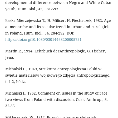
developmental difference between Negro and White Cuban
youth, Hum. Biol., 42, 581-597.
Łaska-Mierzejewska T., H. Milicer, H. Piechaczek, 1982, Age
at menarche and its secular trend in urban and rural girls
in Poland, Hum. Biol., 54, 284-292. DOI:
https://doi.org/10.1080/03014468200005721
Martin R., 1914, Lehrbuch derAnthropologie, G. Fischer,
Jena.
Michalski L., 1949, Struktura antropologiczna Polski w
świetle materiałów wojskowego zdjęcia antropologicznego,
t. 1-2, Łódź.
Michalski I., 1962, Comment on issues in the study of race:
two views from Poland with discussion, Curr. Anthrop., 3,
32-35.
Miklaszewski W., 1912, Rozwój cielesny proletariatu