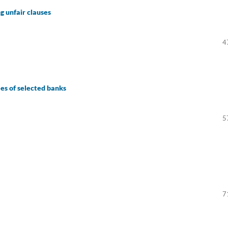
g unfair clauses
4
es of selected banks
5
7