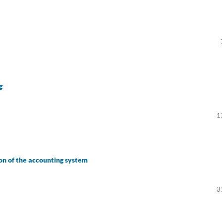
g
1
ion of the accounting system
3