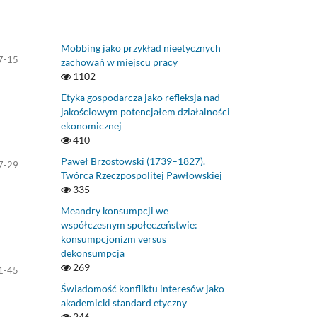
Mobbing jako przykład nieetycznych
7-15
zachowań w miejscu pracy
1102
Etyka gospodarcza jako refleksja nad
jakościowym potencjałem działalności
ekonomicznej
410
Paweł Brzostowski (1739–1827).
7-29
Twórca Rzeczpospolitej Pawłowskiej
335
Meandry konsumpcji we
współczesnym społeczeństwie:
konsumpcjonizm versus
dekonsumpcja
269
1-45
Świadomość konfliktu interesów jako
akademicki standard etyczny
246