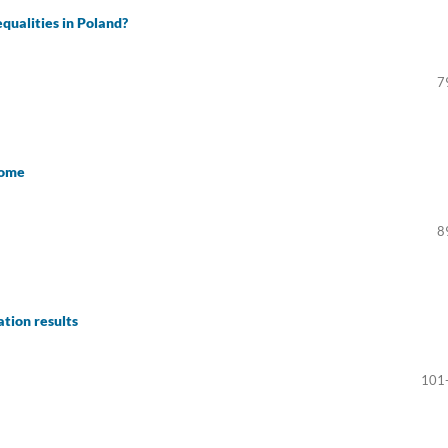
equalities in Poland?
7
come
8
tion results
101