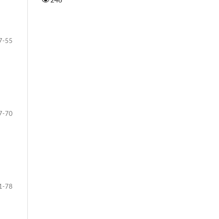
7-55
7-70
1-78