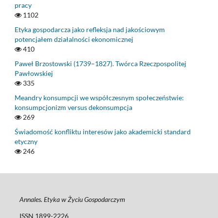
pracy
1102
Etyka gospodarcza jako refleksja nad jakościowym
potencjałem działalności ekonomicznej
410
Paweł Brzostowski (1739–1827). Twórca Rzeczpospolitej
Pawłowskiej
335
Meandry konsumpcji we współczesnym społeczeństwie:
konsumpcjonizm versus dekonsumpcja
269
Świadomość konfliktu interesów jako akademicki standard
etyczny
246
Annales. Etyka w Życiu Gospodarczym
ISSN 1899-2226