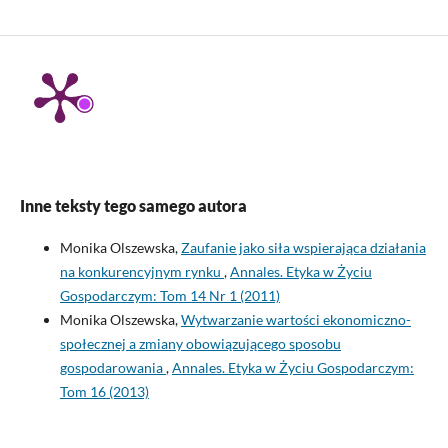
Inne teksty tego samego autora
Monika Olszewska,
Zaufanie jako siła wspierająca działania
na konkurencyjnym rynku
,
Annales. Etyka w Życiu
Gospodarczym: Tom 14 Nr 1 (2011)
Monika Olszewska,
Wytwarzanie wartości ekonomiczno-
społecznej a zmiany obowiązującego sposobu
gospodarowania
,
Annales. Etyka w Życiu Gospodarczym:
Tom 16 (2013)