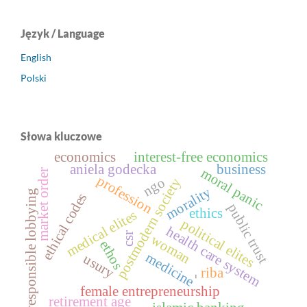
Język / Language
English
Polski
Słowa kluczowe
economics
interest-free economics
aniela godecka
business
moral panic
market order
profession
ngo
postmodern society
morality
responsible lobbying
ethical codes
public trust
ethics
medical elites
political elites
health care system
csr
woman
ethos
medicine
usury
riba
-
female entrepreneurship
retirement age