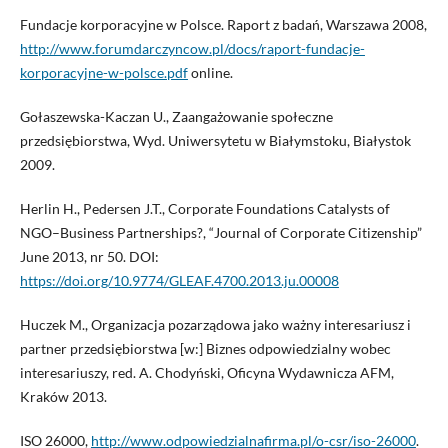
Fundacje korporacyjne w Polsce. Raport z badań, Warszawa 2008,
http://www.forumdarczyncow.pl/docs/raport-fundacje-
korporacyjne-w-polsce.pdf
online.
Gołaszewska-Kaczan U., Zaangażowanie społeczne
przedsiębiorstwa, Wyd. Uniwersytetu w Białymstoku, Białystok
2009.
Herlin H., Pedersen J.T., Corporate Foundations Catalysts of
NGO–Business Partnerships?, “Journal of Corporate Citizenship”
June 2013, nr 50. DOI:
https://doi.org/10.9774/GLEAF.4700.2013.ju.00008
Huczek M., Organizacja pozarządowa jako ważny interesariusz i
partner przedsiębiorstwa [w:] Biznes odpowiedzialny wobec
interesariuszy, red. A. Chodyński, Oficyna Wydawnicza AFM,
Kraków 2013.
ISO 26000,
http://www.odpowiedzialnafirma.pl/o-csr/iso-26000
.