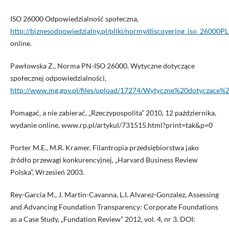
ISO 26000 Odpowiedzialność społeczna,
http://biznesodpowiedzialny.pl/pliki/normy/discovering_iso_26000PL
online.
Pawłowska Z., Norma PN-ISO 26000. Wytyczne dotyczące
społecznej odpowiedzialności,
http://www.mg.gov.pl/files/upload/17274/Wytyczne%20dotyczace%2
Pomagać, a nie zabierać, „Rzeczypospolita” 2010, 12 października,
wydanie online, www.rp.pl/artykul/731515.html?print=tak&p=0
Porter M.E., M.R. Kramer, Filantropia przedsiębiorstwa jako
źródło przewagi konkurencyjnej, „Harvard Business Review
Polska”, Wrzesień 2003.
Rey-Garcia M., J. Martin-Cavanna, L.I. Alvarez-Gonzalez, Assessing
and Advancing Foundation Transparency: Corporate Foundations
as a Case Study, „Fundation Review” 2012, vol. 4, nr 3. DOI: