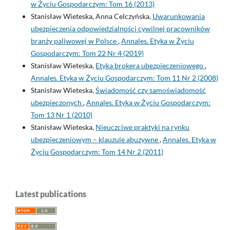
w Życiu Gospodarczym: Tom 16 (2013)
Stanisław Wieteska, Anna Celczyńska,
Uwarunkowania
ubezpieczenia odpowiedzialności cywilnej pracowników
branży paliwowej w Polsce
,
Annales. Etyka w Życiu
Gospodarczym: Tom 22 Nr 4 (2019)
Stanisław Wieteska,
Etyka brokera ubezpieczeniowego
,
Annales. Etyka w Życiu Gospodarczym: Tom 11 Nr 2 (2008)
Stanisław Wieteska,
Świadomość czy samoświadomość
ubezpieczonych
,
Annales. Etyka w Życiu Gospodarczym:
Tom 13 Nr 1 (2010)
Stanisław Wieteska,
Nieuczciwe praktyki na rynku
ubezpieczeniowym – klauzule abuzywne
,
Annales. Etyka w
Życiu Gospodarczym: Tom 14 Nr 2 (2011)
Latest publications