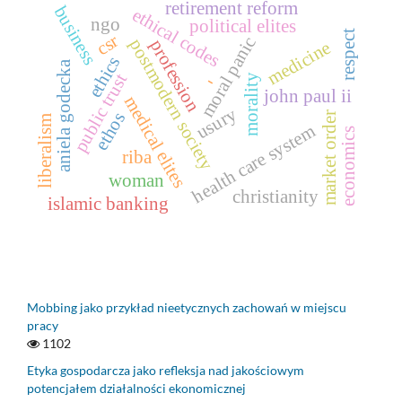
retirement reform
business
ethical codes
ngo
political elites
respect
csr
moral panic
postmodern society
profession
medicine
ethics
aniela godecka
public trust
-
morality
john paul ii
medical elites
usury
ethos
market order
liberalism
health care system
economics
riba
woman
christianity
islamic banking
Mobbing jako przykład nieetycznych zachowań w miejscu
pracy
1102
Etyka gospodarcza jako refleksja nad jakościowym
potencjałem działalności ekonomicznej