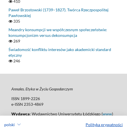
410
Paweł Brzostowski (1739–1827). Twórca Rzeczpospolitej
Pawłowskiej
335
Meandry konsumpcji we współczesnym społeczeństwie:
konsumpcjonizm versus dekonsumpcja
269
Świadomość konfliktu interesów jako akademicki standard
etyczny
246
Annales. Etyka w Życiu Gospodarczym
ISSN 1899-2226
e-ISSN 2353-4869
Wydawca
: Wydawnictwo Uniwersytetu Łódzkiego (
www
)
Jana Matejki St., no 34A, 90-237 Łódź, Poland
polski
Polityka prywatności
Tel.: 42 235 01 65, fax: 42 66 55 86