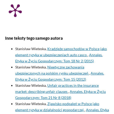
Inne teksty tego samego autora
Stanisław Wieteska,
Kradzieże samochodów w Polsce jako
element ryzyka w ubezpieczeniach auto casco
,
Annales.
Etyka w Życiu Gospodarczym: Tom 18 Nr 2 (2015)
Stanisław Wieteska,
Nieetyczne zachowania
ubezpieczonych na polskim rynku ubezpieczeń
,
Annales.
Etyka w Życiu Gospodarczym: Tom 15 (2012)
Stanisław Wieteska,
Unfair practices in the insurance
market: describing unfair clauses
,
Annales. Etyka w Życiu
Gospodarczym: Tom 21 Nr 8 (2018)
Stanisław Wieteska,
Zjawisko podpaleń w Polsce jako
element ryzyka w działalności gospodarczej
,
Annales. Etyka