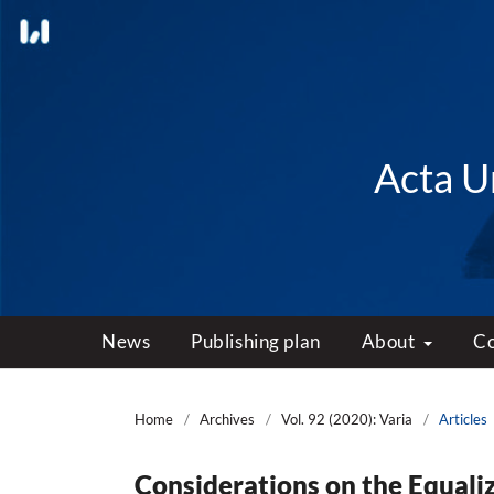
Acta Un
News
Publishing plan
About
C
Home
/
Archives
/
Vol. 92 (2020): Varia
/
Articles
Considerations on the Equaliz