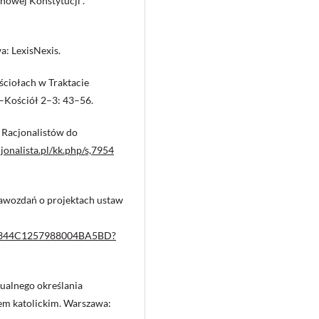
nowej Konstytucji”.
a: LexisNexis.
ściołach w Traktacie
–Kościół 2–3: 43–56.
a Racjonalistów do
jonalista.pl/kk.php/s,7954
rawozdań o projektach ustaw
948344C1257988004BA5BD?
ualnego określania
em katolickim. Warszawa: