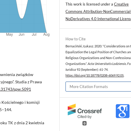
This work is licensed under a
Creative
Commons Attribution-NonCommercial
NoDerivatives 4.0 International Licens
How to Cite
Bernaciński, Łukasz. 2020. “Considerations on 
Equalization the Legal Position of Churches a
Religious Organizations and Non-Confessiona
Organizations”.
Acta Universitatis Lodziensis. Fo
Iuridica
92 (September): 61-74.
awnienia związków
https://doi.org/10.18778/0208-6069.92.05
.
jnego”. Studia z Prawa
More Citation Formats
10.31743/spw.5091
 Kościelnego i komisji
25–144.
roku TK z dnia 2 kwietnia
0