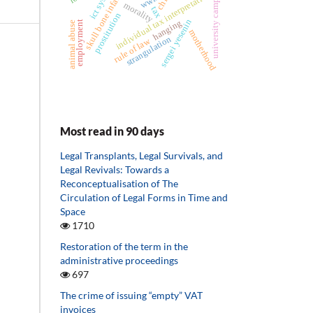
skull bone infarction
ict system
individual tax interpretation
child
wwii
university camp
morality
tax
prostitution
sergei yesenin
hanging
employment
animal abuse
motherhood
strangulation
rule of law
Most read in 90 days
Legal Transplants, Legal Survivals, and
Legal Revivals: Towards a
Reconceptualisation of The
Circulation of Legal Forms in Time and
Space
1710
Restoration of the term in the
administrative proceedings
697
The crime of issuing “empty” VAT
invoices