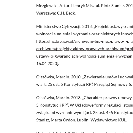
Mezglewski, Artur. Henryk Misztal. Piotr Stanisz. 2
Warszawa: C.H. Beck.
Ministerstwo Cyfryzacji. 2013. „Projekt ustawy o z
wolności sumienia i wyznania oraz niektórych innych
https://mc.bip.gov.pl/archiwum-bip-mac/prawo-i-pra
archiwum/projekty-aktow-prawnych-archiwum/proj
ustawy-o-gwarancjach-wolnosci-sumienia-i-wyznan
16.04.2020].
Olszówka, Marcin. 2010. „Zawieranie umów i uchwa
w art. 25 ust. 5 Konstytucji RP”. Przegląd Sejmowy 6:
Olszówka, Marcin. 2013. „Charakter prawny umowy, o
5 Konstytucji RP”. W Układowe formy regulacji sto
związkami wyznaniowymi (art. 25 ust. 4–5 Konstytucj
Stanisz, Marta Ordon. Lublin: Wydawnictwo KUL.