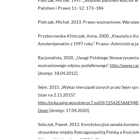
Pietrzak, Michał. 1997. „Stosunki państwo-kościół w 
Państwo i Prawo 11–12: 173–184.
Pietrzak, Michał. 2013. Prawo wyznaniowe, Warszaw
Przyborowska-Klimczak, Anna. 2000. „Klauzula o Ko
Amsterdamskim z 1997 roku”. Prawo–Administracja
Racjonalista. 2020. „Uwagi Polskiego Stowarzyszeni
wyznaniowego odpisu podatkowego”.
http://www.rac
[dostęp: 18.04.2012].
Sejm. 2015. „Wykaz nierozpatrzonych przez Sejm sp
(stan na 2.11.2015)”.
http://orka.sejm.gov.pl/proc7.nsf/0/12562E566E
Open
[dostęp: 17.04.2020].
Sobczyk, Paweł. 2013. Konstytucyjna zasada konsens
stosunków między Rzecząpospolitą Polską a Kościoł