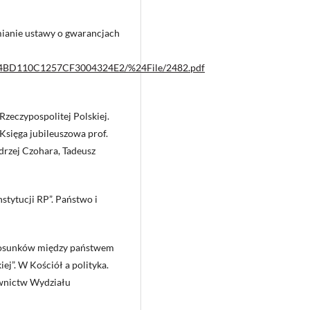
mianie ustawy o gwarancjach
C384BD110C1257CF3004324E2/%24File/2482.pdf
Rzeczypospolitej Polskiej.
Księga jubileuszowa prof.
drzej Czohara, Tadeusz
nstytucji RP”. Państwo i
stosunków między państwem
j”. W Kościół a polityka.
wnictw Wydziału