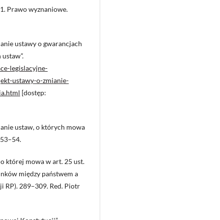
011. Prawo wyznaniowe.
mianie ustawy o gwarancjach
 ustaw”.
ce-legislacyjne-
ekt-ustawy-o-zmianie-
ia.html
[dostęp:
lanie ustaw, o których mowa
 53–54.
 której mowa w art. 25 ust.
sunków między państwem a
i RP). 289–309. Red. Piotr