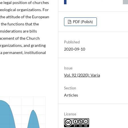
e legal position of churches
eological organizations. For
, the attitude of the European
PDF (Polish)
 the functions that the
nsiderations are bills
lacement of the Church
Published
organizations, and granting
2020-09-10
 a permanent, institutional
Issue
Vol. 92 (2020): Varia
Section
Articles
License