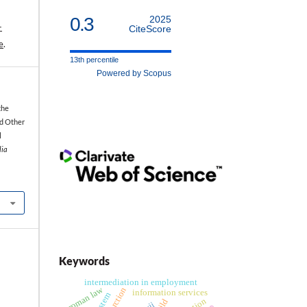
0.3
2025
-
CiteScore
e
.
13th percentile
Powered by Scopus
the
nd Other
l
lia
Keywords
intermediation in employment
roman law
information services