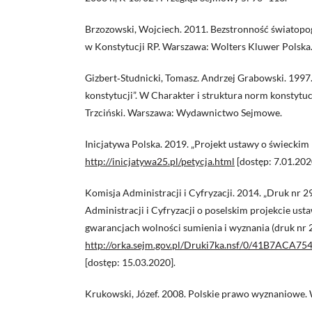
Brzozowski, Wojciech. 2011. Bezstronność światop
w Konstytucji RP. Warszawa: Wolters Kluwer Polska
Gizbert‑Studnicki, Tomasz. Andrzej Grabowski. 19
konstytucji”. W Charakter i struktura norm konstytuc
Trzciński. Warszawa: Wydawnictwo Sejmowe.
Inicjatywa Polska. 2019. „Projekt ustawy o świeckim 
http://inicjatywa25.pl/petycja.html
[dostęp: 7.01.202
Komisja Administracji i Cyfryzacji. 2014. „Druk nr 
Administracji i Cyfryzacji o poselskim projekcie ust
gwarancjach wolności sumienia i wyznania (druk nr 
http://orka.sejm.gov.pl/Druki7ka.nsf/0/41B7AC
[dostęp: 15.03.2020].
Krukowski, Józef. 2008. Polskie prawo wyznaniowe. 