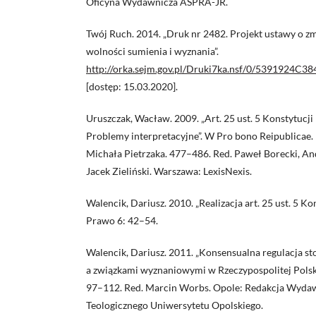
Oficyna Wydawnicza ASPRA-JR.
Twój Ruch. 2014. „Druk nr 2482. Projekt ustawy o z
wolności sumienia i wyznania”.
http://orka.sejm.gov.pl/Druki7ka.nsf/0/5391924
[dostęp: 15.03.2020].
Uruszczak, Wacław. 2009. „Art. 25 ust. 5 Konstytucji 
Problemy interpretacyjne”. W Pro bono Reipublicae. 
Michała Pietrzaka. 477–486. Red. Paweł Borecki, An
Jacek Zieliński. Warszawa: LexisNexis.
Walencik, Dariusz. 2010. „Realizacja art. 25 ust. 5 Ko
Prawo 6: 42–54.
Walencik, Dariusz. 2011. „Konsensualna regulacja 
a związkami wyznaniowymi w Rzeczypospolitej Polskie
97–112. Red. Marcin Worbs. Opole: Redakcja Wyda
Teologicznego Uniwersytetu Opolskiego.