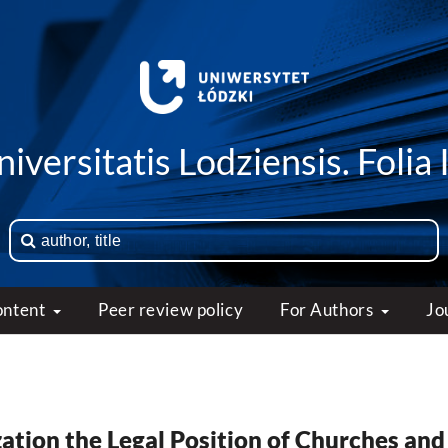
iversitatis Lodziensis. Folia 
ontent
Peer review policy
For Authors
Jo
ation the Legal Position of Churches and