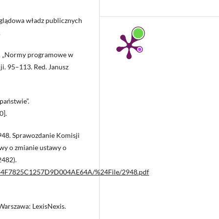
oglądowa władz publicznych
.
97. „Normy programowe w
ji. 95–113. Red. Janusz
państwie”.
0].
2948. Sprawozdanie Komisji
awy o zmianie ustawy o
2482).
A7544F7825C1257D9D004AE64A/%24File/2948.pdf
Warszawa: LexisNexis.