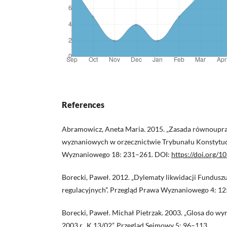
References
Abramowicz, Aneta Maria. 2015. „Zasada równoupr
wyznaniowych w orzecznictwie Trybunału Konstytucy
Wyznaniowego 18: 231–261. DOI:
https://doi.org/
Borecki, Paweł. 2012. „Dylematy likwidacji Funduszu
regulacyjnych”. Przegląd Prawa Wyznaniowego 4: 1
Borecki, Paweł. Michał Pietrzak. 2003. „Glosa do wy
2003 r., K 13/02”. Przegląd Sejmowy 5: 96–113.