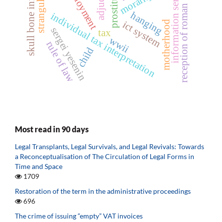
skull bone infarction
information services
strangulation
prostitution
employment
morality
reception of roman
hanging
individual tax interpretation
ict system
motherhood
sergei yesenin
tax
wwii
rule of law
child
Most read in 90 days
Legal Transplants, Legal Survivals, and Legal Revivals: Towards
a Reconceptualisation of The Circulation of Legal Forms in
Time and Space
1709
Restoration of the term in the administrative proceedings
696
The crime of issuing “empty” VAT invoices