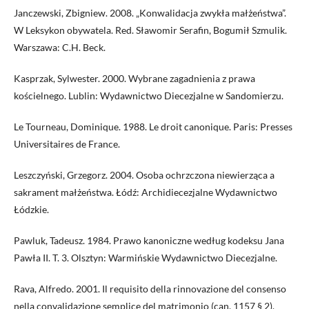
Janczewski, Zbigniew. 2008. „Konwalidacja zwykła małżeństwa”.
W Leksykon obywatela. Red. Sławomir Serafin, Bogumił Szmulik.
Warszawa: C.H. Beck.
Kasprzak, Sylwester. 2000. Wybrane zagadnienia z prawa
kościelnego. Lublin: Wydawnictwo Diecezjalne w Sandomierzu.
Le Tourneau, Dominique. 1988. Le droit canonique. Paris: Presses
Universitaires de France.
Leszczyński, Grzegorz. 2004. Osoba ochrzczona niewierząca a
sakrament małżeństwa. Łódź: Archidiecezjalne Wydawnictwo
Łódzkie.
Pawluk, Tadeusz. 1984. Prawo kanoniczne według kodeksu Jana
Pawła II. T. 3. Olsztyn: Warmińskie Wydawnictwo Diecezjalne.
Rava, Alfredo. 2001. Il requisito della rinnovazione del consenso
nella convalidazione semplice del matrimonio (can. 1157 § 2).