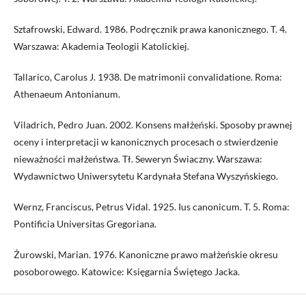
Sztafrowski, Edward. 1986. Podręcznik prawa kanonicznego. T. 4.
Warszawa: Akademia Teologii Katolickiej.
Tallarico, Carolus J. 1938. De matrimonii convalidatione. Roma:
Athenaeum Antonianum.
Viladrich, Pedro Juan. 2002. Konsens małżeński. Sposoby prawnej
oceny i interpretacji w kanonicznych procesach o stwierdzenie
nieważności małżeństwa. Tł. Seweryn Świaczny. Warszawa:
Wydawnictwo Uniwersytetu Kardynała Stefana Wyszyńskiego.
Wernz, Franciscus, Petrus Vidal. 1925. Ius canonicum. T. 5. Roma:
Pontificia Universitas Gregoriana.
Żurowski, Marian. 1976. Kanoniczne prawo małżeńskie okresu
posoborowego. Katowice: Księgarnia Świętego Jacka.