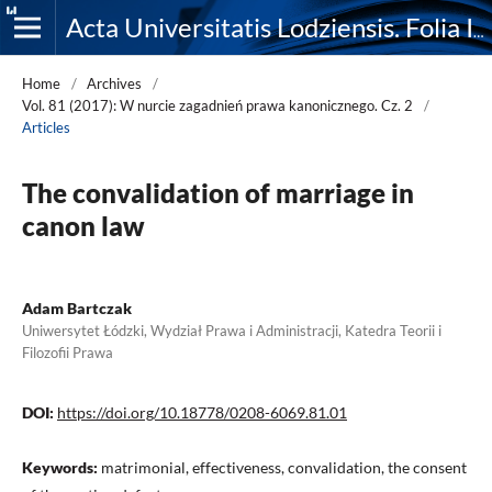
Acta Universitatis Lodziensis. Folia Iuridica
Home
/
Archives
/
Vol. 81 (2017): W nurcie zagadnień prawa kanonicznego. Cz. 2
/
Articles
The convalidation of marriage in
canon law
Adam Bartczak
Uniwersytet Łódzki, Wydział Prawa i Administracji, Katedra Teorii i
Filozofii Prawa
DOI:
https://doi.org/10.18778/0208-6069.81.01
Keywords:
matrimonial, effectiveness, convalidation, the consent