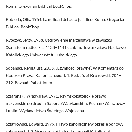
Roma: Gregorian Biblical BookShop.
Robleda, Olis. 1964. La nulidad del acto juridico. Roma: Gregorian
Biblical BookShop.
Rybczyk, Jerzy. 1958. Uzdrowienie małżeństwa w zawiązku
(Sanatio in radice – c. 1138–1141). Lublin: Towarzystwo Naukowe
Katolickiego Uniwersytetu Lubelskiego.
Sobański, Remigiusz. 2003. „Czynności prawne”. W Komentarz do
Kodeksu Prawa Kanonicznego. T. 1. Red. Józef Krukowski. 201–
212. Poznań: Pallottinum.
Szafrański, Władysław. 1971. Rzymskokatolickie prawo
małżeńskie po drugim Soborze Watykańskim. Poznań–Warszawa–
Lublin: Wydawnictwo Świętego Wojciecha.
Sztafrowski, Edward. 1979. Prawo kanoniczne w okresie odnowy
soborowej. T. 2. Warszawa: Akademia Teologii Katolickiej.