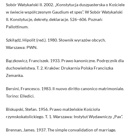
Sobór Watykański II. 2002. „Konstytucja duszpasterska o Kościele
w świecie współczesnym Gaudium et spes”. W Sobór Watykański
II. Konstytucje, dekrety, deklaracje. 526–606. Poznań:
Pallottinum.
Szkiłądź, Hipolit (red.). 1980. Słownik wyrazów obcych.
Warszawa: PWN.
Bączkowicz, Franciszek. 1933. Prawo kanoniczne. Podręcznik dla
duchowieństwa. T. 2. Kraków: Drukarnia Polska Franciszka
Zemanka.
Bersini, Francesco. 1983. Il nuovo diritto canonico matrimoniale.
Torino: Elledici.
Biskupski, Stefan. 1956. Prawo małżeńskie Kościoła
rzymskokatolickiego. T. 1. Warszawa: Instytut Wydawniczy „Pax”.
Brennan, James. 1937. The simple convalidation of marriage.