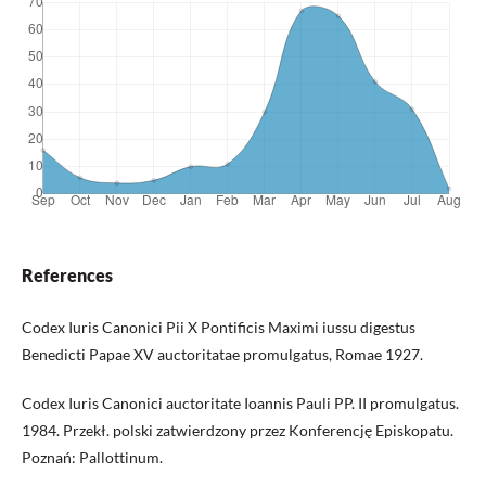
References
Codex Iuris Canonici Pii X Pontificis Maximi iussu digestus
Benedicti Papae XV auctoritatae promulgatus, Romae 1927.
Codex Iuris Canonici auctoritate Ioannis Pauli PP. II promulgatus.
1984. Przekł. polski zatwierdzony przez Konferencję Episkopatu.
Poznań: Pallottinum.