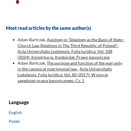
Most read articles by the same author(s)
Adam Bartczak,
Axiology or Teleology as the Basis of State–
Church Law Relations in The Third Republic of Poland?
,
Acta Universitatis Lodziensis. Folia Iuridica: Vol. 108
(2024): Konstytucja. Konkordat. Prawo kanoniczne
Adam Bartczak,
The purpose and function of the warranty
in the canonical matrimonial law
,
Acta Universitatis
Lodziensis. Folia Iuridica: Vol. 80 (2017): W nurcie
zagadnień prawa kanonicznego. Cz. 1
Language
English
Polski