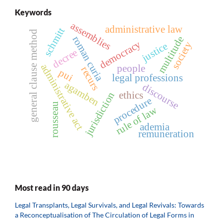
Keywords
assemblies
administrative law
schmitt
general clause method
roman curia
multitude
democracy
society
justice
decree
administrative act
people
recurs
pui
legal professions
agamben
discourse
ethics
jurisdiction
procedure
rousseau
rule of law
ademia
remuneration
Most read in 90 days
Legal Transplants, Legal Survivals, and Legal Revivals: Towards
a Reconceptualisation of The Circulation of Legal Forms in