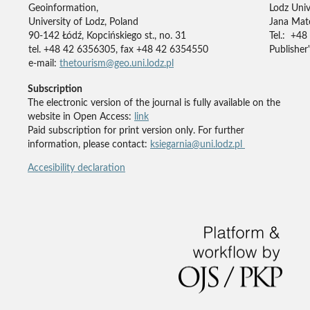
Geoinformation,
Lodz Univ
University of Lodz, Poland
Jana Mate
90-142 Łódź, Kopcińskiego st., no. 31
Tel.: +48
tel. +48 42 6356305, fax +48 42 6354550
Publisher'
e-mail:
thetourism@geo.uni.lodz.pl
Subscription
The electronic version of the journal is fully available on the
website in Open Access:
link
Paid subscription for print version only. For further
information, please contact:
ksiegarnia@uni.lodz.pl
Accesibility declaration