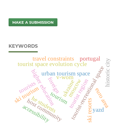
MAKE A SUBMISSION
KEYWORDS
travel constraints
portugal
historic city
tourist space evolution cycle
tourist-recreational space
higher education
urban tourism space
v-wom
foreign
moscow
tourist region
ukraine
tourists
ski tourism
euro area
tourism
he students
host community
ski resorts
accessibility
yazd