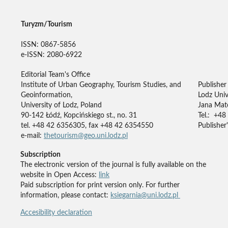
Turyzm/Tourism
ISSN: 0867-5856
e-ISSN: 2080-6922
Editorial Team's Office
Institute of Urban Geography, Tourism Studies, and
Publisher
Geoinformation,
Lodz Univ
University of Lodz, Poland
Jana Mate
90-142 Łódź, Kopcińskiego st., no. 31
Tel.: +48
tel. +48 42 6356305, fax +48 42 6354550
Publisher'
e-mail:
thetourism@geo.uni.lodz.pl
Subscription
The electronic version of the journal is fully available on the
website in Open Access:
link
Paid subscription for print version only. For further
information, please contact:
ksiegarnia@uni.lodz.pl
Accesibility declaration