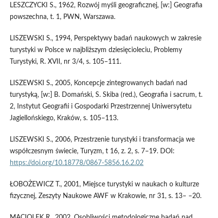
LESZCZYCKI S., 1962, Rozwój myśli geograficznej, [w:] Geografia
powszechna, t. 1, PWN, Warszawa.
LISZEWSKI S., 1994, Perspektywy badań naukowych w zakresie
turystyki w Polsce w najbliższym dziesięcioleciu, Problemy
Turystyki, R. XVII, nr 3/4, s. 105–111.
LISZEWSKI S., 2005, Koncepcje zintegrowanych badań nad
turystyką, [w:] B. Domański, S. Skiba (red.), Geografia i sacrum, t.
2, Instytut Geografii i Gospodarki Przestrzennej Uniwersytetu
Jagiellońskiego, Kraków, s. 105–113.
LISZEWSKI S., 2006, Przestrzenie turystyki i transformacja we
współczesnym świecie, Turyzm, t 16, z. 2, s. 7–19. DOI:
https://doi.org/10.18778/0867-5856.16.2.02
ŁOBOŻEWICZ T., 2001, Miejsce turystyki w naukach o kulturze
fizycznej, Zeszyty Naukowe AWF w Krakowie, nr 31, s. 13– –20.
MACIOLEK R., 2002, Osobliwości metodologiczne badań nad