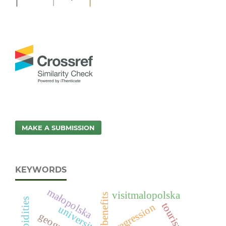
MAKE A SUBMISSION
KEYWORDS
małopolska
visitmalopolska
benefits
tourism
logistic regression
university