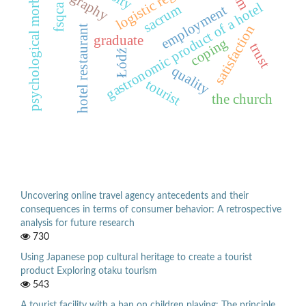
psychological morbidities
geography
gastronomic product of a hotel
fsqca
sacrum
employment
satisfaction
hotel restaurant
graduate
coping
trust
Łódź
quality
tourist
the church
Uncovering online travel agency antecedents and their
consequences in terms of consumer behavior: A retrospective
analysis for future research
730
Using Japanese pop cultural heritage to create a tourist
product Exploring otaku tourism
543
A tourist facility with a ban on children playing: The principle