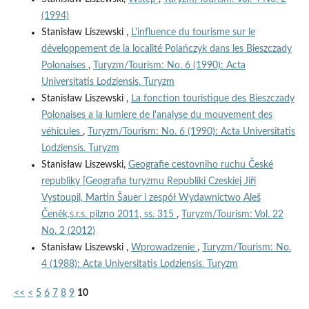
(1994)
Stanisław Liszewski ,
L'influence du tourisme sur le
développement de la localité Polańczyk dans les Bieszczady
Polonaises
,
Turyzm/Tourism: No. 6 (1990): Acta
Universitatis Lodziensis. Turyzm
Stanisław Liszewski ,
La fonction touristique des Bieszczady
Polonaises a la lumiere de l'analyse du mouvement des
véhicules
,
Turyzm/Tourism: No. 6 (1990): Acta Universitatis
Lodziensis. Turyzm
Stanisław Liszewski,
Geografie cestovniho ruchu České
republiky [Geografia turyzmu Republiki Czeskiej Jíři
Vystoupil, Martin Šauer i zespół Wydawnictwo Aleš
Čeněk,s.r.s. pilzno 2011, ss. 315
,
Turyzm/Tourism: Vol. 22
No. 2 (2012)
Stanisław Liszewski ,
Wprowadzenie
,
Turyzm/Tourism: No.
4 (1988): Acta Universitatis Lodziensis. Turyzm
<<
<
5
6
7
8
9
10