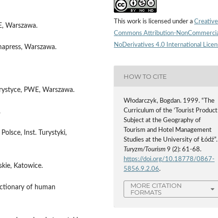
This work is licensed under a
Creative
WE, Warszawa.
Commons Attribution-NonCommercia
NoDerivatives 4.0 International Lice
lmapress, Warszawa.
HOW TO CITE
urystyce, PWE, Warszawa.
Włodarczyk, Bogdan. 1999. “The
Curriculum of the ‘Tourist Product
.
Subject at the Geography of
Tourism and Hotel Management
Polsce, Inst. Turystyki,
Studies at the University of Łódź”.
Turyzm/Tourism
9 (2): 61-68.
https://doi.org/10.18778/0867-
kie, Katowice.
5856.9.2.06
.
MORE CITATION
dictionary of human
FORMATS