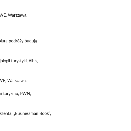
 PWE, Warszawa.
 biura podróży budują
logii turystyki, Albis,
PWE, Warszawa.
fii turyzmu, PWN,
klienta, „Businessman Book”,