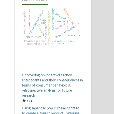
tourist region
host community
tourist services
urban tourism space
tourist perception
tourist-recreational space
portugal
yazd
ukraine
tourism
foreign
moscow
tourists
he students
higher education
v-wom
ski resorts
ski tourism
creative tourism
ski infrastructure
euro area
cultural tourist
Uncovering online travel agency
antecedents and their consequences in
terms of consumer behavior: A
retrospective analysis for future
research
729
Using Japanese pop cultural heritage
to create a tourist product Exploring