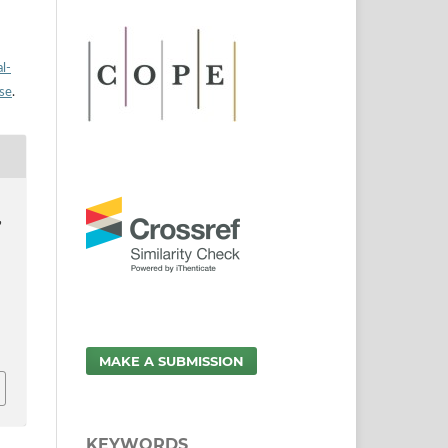
l-
nse
.
’
MAKE A SUBMISSION
KEYWORDS