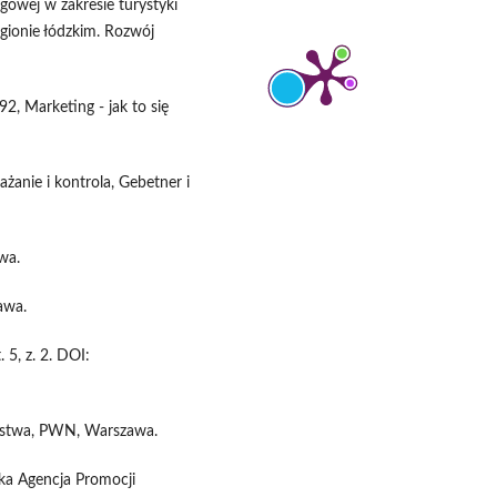
gowej w zakresie turystyki
egionie łódzkim. Rozwój
2, Marketing - jak to się
ażanie i kontrola, Gebetner i
wa.
awa.
 5, z. 2. DOI:
larstwa, PWN, Warszawa.
ska Agencja Promocji