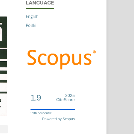
LANGUAGE
English
Polski
1.9
2025
CiteScore
59th percentile
Powered by Scopus