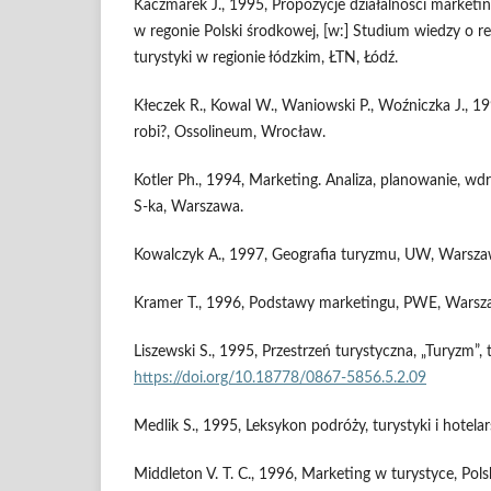
Kaczmarek J., 1995, Propozycje działalności marketin
w regonie Polski środkowej, [w:] Studium wiedzy o r
turystyki w regionie łódzkim, ŁTN, Łódź.
Kłeczek R., Kowal W., Waniowski P., Woźniczka J., 199
robi?, Ossolineum, Wrocław.
Kotler Ph., 1994, Marketing. Analiza, planowanie, wdr
S-ka, Warszawa.
Kowalczyk A., 1997, Geografia turyzmu, UW, Warsza
Kramer T., 1996, Podstawy marketingu, PWE, Warsz
Liszewski S., 1995, Przestrzeń turystyczna, „Turyzm”, t.
https://doi.org/10.18778/0867-5856.5.2.09
Medlik S., 1995, Leksykon podróży, turystyki i hote
Middleton V. T. C., 1996, Marketing w turystyce, Pol