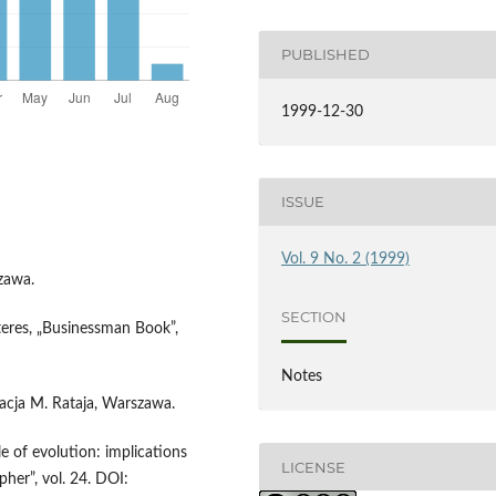
PUBLISHED
1999-12-30
ISSUE
Vol. 9 No. 2 (1999)
zawa.
SECTION
interes, „Businessman Book”,
Notes
acja M. Rataja, Warszawa.
e of evolution: implications
LICENSE
her”, vol. 24. DOI: