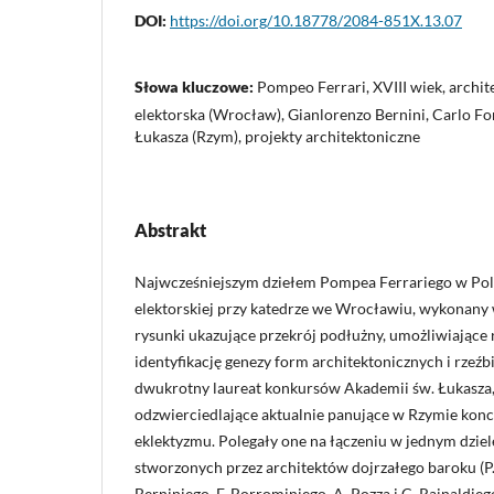
DOI:
https://doi.org/10.18778/2084-851X.13.07
Słowa kluczowe:
Pompeo Ferrari, XVIII wiek, archit
elektorska (Wrocław), Gianlorenzo Bernini, Carlo F
Łukasza (Rzym), projekty architektoniczne
Abstrakt
Najwcześniejszym dziełem Pompea Ferrariego w Pols
elektorskiej przy katedrze we Wrocławiu, wykonan
rysunki ukazujące przekrój podłużny, umożliwiające 
identyfikację genezy form architektonicznych i rzeźbi
dwukrotny laureat konkursów Akademii św. Łukasza,
odzwierciedlające aktualnie panujące w Rzymie kon
eklektyzmu. Polegały one na łączeniu w jednym dzie
stworzonych przez architektów dojrzałego baroku (P.
Berniniego. F. Borrominiego, A. Pozza i C. Rainaldieg