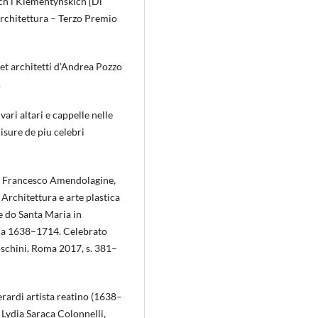
h i Klementyńskich [Di
Architettura – Terzo Premio
t architetti d’Andrea Pozzo
.
ri altari e cappelle nelle
isure de piu celebri
ancesco Amendolagine,
rchitettura e arte plastica
e do Santa Maria in
ana 1638–1714. Celebrato
schini, Roma 2017, s. 381–
rardi artista reatino (1638–
 Lydia Saraca Colonnelli,