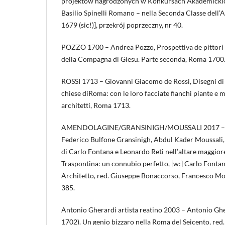
projektów nagrodzonych w Konkursach Akademickic
Basilio Spinelli Romano – nella Seconda Classe dell’
1679 (sic!)], przekrój poprzeczny, nr 40.
POZZO 1700 – Andrea Pozzo, Prospettiva de pittori e
della Compagna di Giesu. Parte seconda, Roma 1700
ROSSI 1713 – Giovanni Giacomo de Rossi, Disegni di va
chiese diRoma: con le loro facciate fianchi piante e m
architetti, Roma 1713.
AMENDOLAGINE/GRANSINIGH/MOUSSALI 2017 – Fr
Federico Bulfone Gransinigh, Abdul Kader Moussali, A
di Carlo Fontana e Leonardo Reti nell’altare maggior
Traspontina: un connubio perfetto, [w:] Carlo Font
Architetto, red. Giuseppe Bonaccorso, Francesco Mo
385.
Antonio Gherardi artista reatino 2003 – Antonio Ghe
1702). Un genio bizzaro nella Roma del Seicento, red.