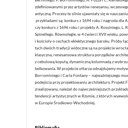
zdefiniowanymi przez artystów renesansu, wczesnego
antyczną. Procesy te silnie ujawniały się w nauczani
przykładami są: konkurs z 1694 roku i nagroda dla A
czy konkurs z 1696 roku i projekty A. Rossiniego, L. 
Spinellego. Równolegle, w 4 ćwierci XVII wieku, po
i kościoły o cechach eklektycznego baroku. Próby łą
tych dwóch tradycji widoczne są na projekcie wroc
klasyczna, renesansowa struktura porządków archite
z cebulową kopułą, dynamiczną kolumnadą z wybrz
belkowania. W projekcie ołtarza odnajdujemy motywy
Borrominiego i Carla Fontany – najważniejszego mo
podejścia przy projektowaniu architektury. Projekt F
zrealizowany, należał do najwcześniejszych przykła
tendencji artystycznych w Rzymie, z których wyewo
w Europie Środkowo-Wschodniej.
Bibliografia