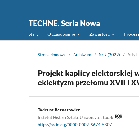
TECHNE. Seria Nowa
Start
O czasopiśmie
Zawartość
Proces 
Strona domowa
/
Archiwum
/
Nr 9 (2022)
/
Artyk
Projekt kaplicy elektorskie
eklektyzm przełomu XVII i X
Tadeusz Bernatowicz
Instytut Historii Sztuki, Uniwersytet Łódzki
https://orcid.org/0000-0002-8674-5307