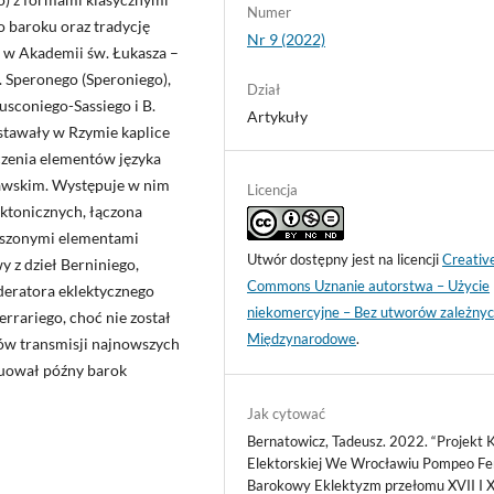
Numer
 baroku oraz tradycję
Nr 9 (2022)
u w Akademii św. Łukasza –
. Speronego (Speroniego),
Dział
Rusconiego-Sassiego i B.
Artykuły
wstawały w Rzymie kaplice
czenia elementów języka
ławskim. Występuje w nim
Licencja
ktonicznych, łączona
uszonymi elementami
Utwór dostępny jest na licencji
Creativ
 z dzieł Berniniego,
Commons Uznanie autorstwa – Użycie
deratora eklektycznego
niekomercyjne – Bez utworów zależnyc
errariego, choć nie został
Międzynarodowe
.
dów transmisji najnowszych
luował późny barok
Jak cytować
Bernatowicz, Tadeusz. 2022. “Projekt K
Elektorskiej We Wrocławiu Pompeo Fer
Barokowy Eklektyzm przełomu XVII I X