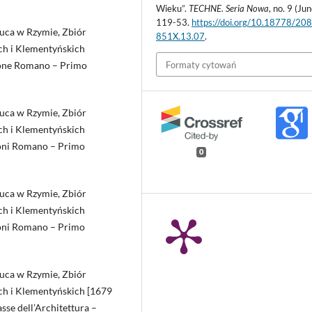
Wieku”.
TECHNE. Seria Nowa
, no. 9 (Jun
119-53.
https://doi.org/10.18778/20
Luca w Rzymie, Zbiór
851X.13.07
.
h i Klementyńskich
Formaty cytowań
erone Romano – Primo
Luca w Rzymie, Zbiór
h i Klementyńskich
roni Romano – Primo
0
Luca w Rzymie, Zbiór
h i Klementyńskich
roni Romano – Primo
Luca w Rzymie, Zbiór
h i Klementyńskich [1679
sse dell’Architettura –