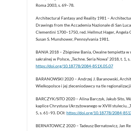
Roma 2003, s. 69–78.
Architectural Fantasy and Reality 1981 – Architectur
Drawings from the Accademia Nazionale di San Luc
Clementini 1700–1750, red. Hellmut Hager, Angela C
Susan S. Munshower, Pennsylvania 1981.
BANIA 2018 – Zbigniew Bania, Owalne tempietta w m
sakralnej w Polsce, „Techne. Seria Nowa” 2018, t. 1, 
https://doi.org/10.18778/2084-851X.05.07
BARANOWSKI 2020 – Andrzej J. Baranowski, Archit
Wielkopolsce i jej zleceniodawcy na tle regionalizac
BARCZYK/SITO 2020 – Alina Barczyk, Jakub Sito, Wa
kaplice Chrystusa Ukrzyżowanego w XVIII stuleciu, „T
5, s. 61–93. DOI:
https://doi.org/10.18778/2084-851
BERNATOWICZ 2020 – Tadeusz Bernatowicz, Jan Rei