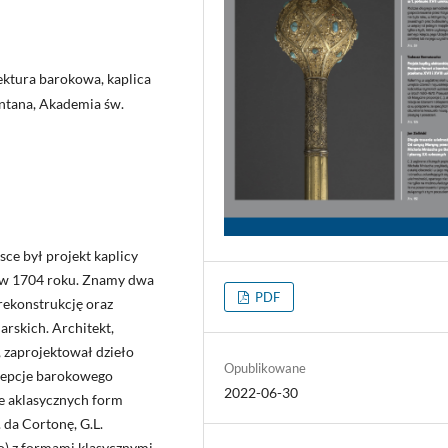
ektura barokowa, kaplica
ontana, Akademia św.
ce był projekt kaplicy
y w 1704 roku. Znamy dwa
PDF
rekonstrukcję oraz
arskich. Architekt,
 zaprojektował dzieło
Opublikowane
cepcje barokowego
2022-06-30
le aklasycznych form
 da Cortonę, G.L.
o) z for­mami klasycznymi