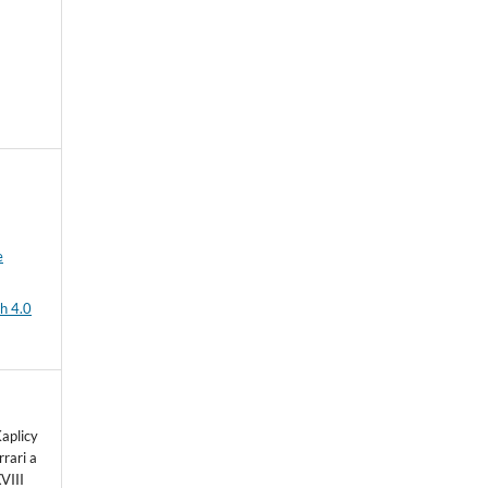
e
h 4.0
aplicy
rari a
VIII