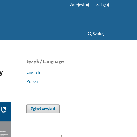
Zarejestruj
Zaloguj
Szukaj
Język / Language
y
English
Polski
Zgłoś artykuł