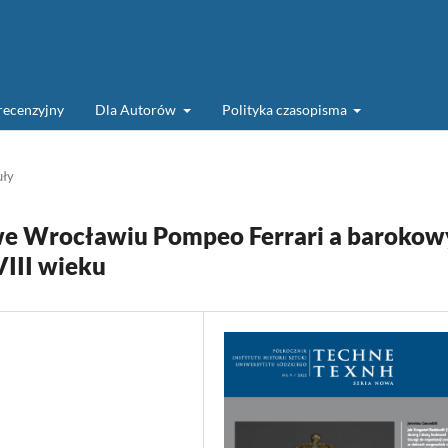
recenzyjny
Dla Autorów
Polityka czasopisma
uły
j we Wrocławiu Pompeo Ferrari a barokow
VIII wieku