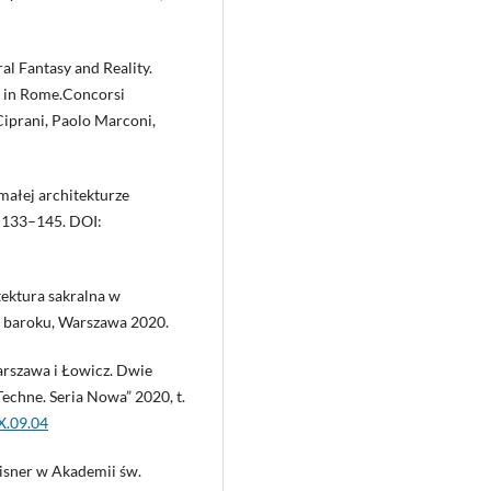
al Fantasy and Reality.
a in Rome.Concorsi
iprani, Paolo Marconi,
ałej architekturze
s. 133–145. DOI:
ektura sakralna w
ji baroku, Warszawa 2020.
rszawa i Łowicz. Dwie
echne. Seria Nowa” 2020, t.
X.09.04
sner w Akademii św.