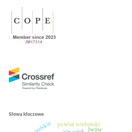
Słowa kluczowe
ziemie polskie
powiat wieluński
lwów
xix wiek