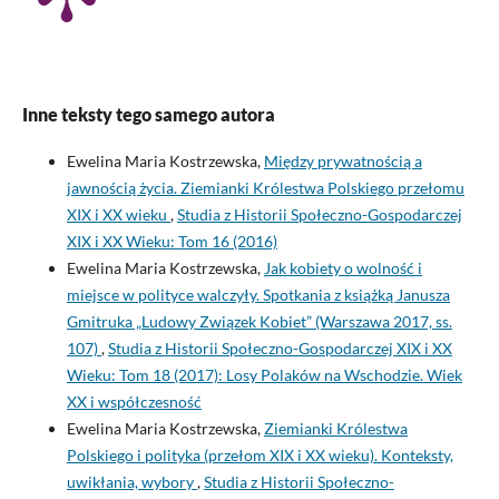
Inne teksty tego samego autora
Ewelina Maria Kostrzewska,
Między prywatnością a
jawnością życia. Ziemianki Królestwa Polskiego przełomu
XIX i XX wieku
,
Studia z Historii Społeczno-Gospodarczej
XIX i XX Wieku: Tom 16 (2016)
Ewelina Maria Kostrzewska,
Jak kobiety o wolność i
miejsce w polityce walczyły. Spotkania z książką Janusza
Gmitruka „Ludowy Związek Kobiet” (Warszawa 2017, ss.
107)
,
Studia z Historii Społeczno-Gospodarczej XIX i XX
Wieku: Tom 18 (2017): Losy Polaków na Wschodzie. Wiek
XX i współczesność
Ewelina Maria Kostrzewska,
Ziemianki Królestwa
Polskiego i polityka (przełom XIX i XX wieku). Konteksty,
uwikłania, wybory
,
Studia z Historii Społeczno-