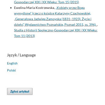
Gospodarczej XIX i XX Wieku: Tom 15 (2015)
Ewelina Maria Kostrzewska,
„Kobiety przez Boga
wymyślone” (rzecz o książce Katarzyny Czachowskiej,
„Generałowa Jadwiga Zamoyska (1831–1923). Życie i
dzieło”, Wydawnictwo Poznańskie, Poznań 2011, ss. 396).
,
Studia z Historii Społeczno-Gospodarczej XIX i XX Wieku:
Tom 11 (2013)
Język / Language
English
Polski
Zgłoś artykuł