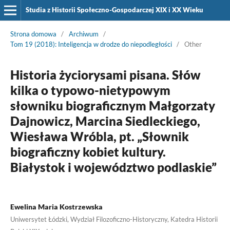
Studia z Historii Społeczno-Gospodarczej XIX i XX Wieku
Strona domowa
/
Archiwum
/
Tom 19 (2018): Inteligencja w drodze do niepodległości
/
Other
Historia życiorysami pisana. Słów
kilka o typowo-nietypowym
słowniku biograficznym Małgorzaty
Dajnowicz, Marcina Siedleckiego,
Wiesława Wróbla, pt. „Słownik
biograficzny kobiet kultury.
Białystok i województwo podlaskie”
Ewelina Maria Kostrzewska
Uniwersytet Łódzki, Wydział Filozoficzno-Historyczny, Katedra Historii