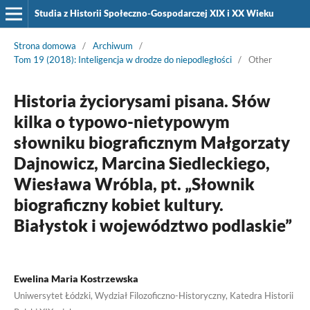
Studia z Historii Społeczno-Gospodarczej XIX i XX Wieku
Strona domowa
/
Archiwum
/
Tom 19 (2018): Inteligencja w drodze do niepodległości
/
Other
Historia życiorysami pisana. Słów
kilka o typowo-nietypowym
słowniku biograficznym Małgorzaty
Dajnowicz, Marcina Siedleckiego,
Wiesława Wróbla, pt. „Słownik
biograficzny kobiet kultury.
Białystok i województwo podlaskie”
Ewelina Maria Kostrzewska
Uniwersytet Łódzki, Wydział Filozoficzno-Historyczny, Katedra Historii