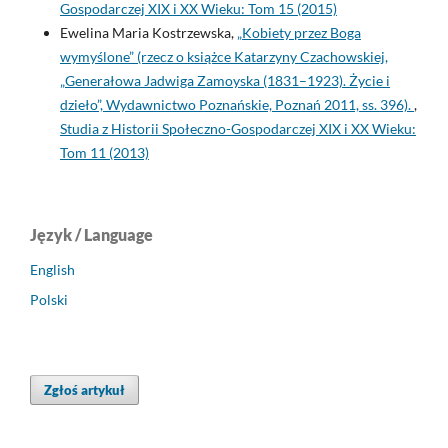
Gospodarczej XIX i XX Wieku: Tom 15 (2015)
Ewelina Maria Kostrzewska,
„Kobiety przez Boga
wymyślone” (rzecz o książce Katarzyny Czachowskiej,
„Generałowa Jadwiga Zamoyska (1831–1923). Życie i
dzieło”, Wydawnictwo Poznańskie, Poznań 2011, ss. 396).
,
Studia z Historii Społeczno-Gospodarczej XIX i XX Wieku:
Tom 11 (2013)
Język / Language
English
Polski
Zgłoś artykuł