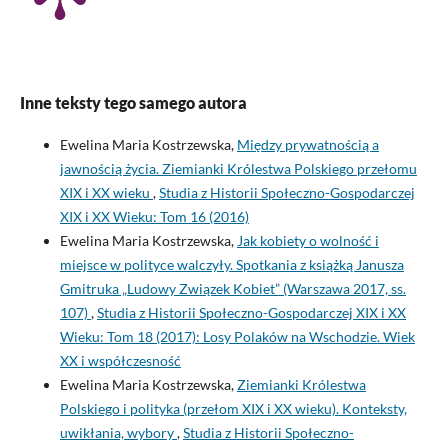
Inne teksty tego samego autora
Ewelina Maria Kostrzewska,
Między prywatnością a
jawnością życia. Ziemianki Królestwa Polskiego przełomu
XIX i XX wieku
,
Studia z Historii Społeczno-Gospodarczej
XIX i XX Wieku: Tom 16 (2016)
Ewelina Maria Kostrzewska,
Jak kobiety o wolność i
miejsce w polityce walczyły. Spotkania z książką Janusza
Gmitruka „Ludowy Związek Kobiet” (Warszawa 2017, ss.
107)
,
Studia z Historii Społeczno-Gospodarczej XIX i XX
Wieku: Tom 18 (2017): Losy Polaków na Wschodzie. Wiek
XX i współczesność
Ewelina Maria Kostrzewska,
Ziemianki Królestwa
Polskiego i polityka (przełom XIX i XX wieku). Konteksty,
uwikłania, wybory
,
Studia z Historii Społeczno-