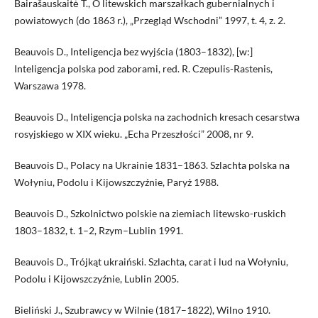
Bairašauskaitė T., O litewskich marszałkach gubernialnych i
powiatowych (do 1863 r.), „Przegląd Wschodni” 1997, t. 4, z. 2.
Beauvois D., Inteligencja bez wyjścia (1803–1832), [w:]
Inteligencja polska pod zaborami, red. R. Czepulis-Rastenis,
Warszawa 1978.
Beauvois D., Inteligencja polska na zachodnich kresach cesarstwa
rosyjskiego w XIX wieku. „Echa Przeszłości” 2008, nr 9.
Beauvois D., Polacy na Ukrainie 1831–1863. Szlachta polska na
Wołyniu, Podolu i Kijowszczyźnie, Paryż 1988.
Beauvois D., Szkolnictwo polskie na ziemiach litewsko-ruskich
1803–1832, t. 1–2, Rzym–Lublin 1991.
Beauvois D., Trójkąt ukraiński. Szlachta, carat i lud na Wołyniu,
Podolu i Kijowszczyźnie, Lublin 2005.
Bieliński J., Szubrawcy w Wilnie (1817–1822), Wilno 1910.