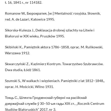
t. 16, 1841 r., nr 114182.
Romanow W., Бюрократия, [w:] Mentalność rosyjska. Słownik,
red. A. de Lazari, Katowice 1995.
Sikorska-Kulesza J., Deklasacja drobnej szlachty na Litwie i
Białorusi w XIX wieku, Pruszków 1995.
Skibiński K., Pamiętnik aktora 1786–1858, oprac. M. Rulikowski,
Warszawa 1912.
Skwarczyński Z., Kazimierz Kontrym. Towarzystwo Szubrawców.
Dwa studia, Łódź 1861.
Szumski S., W walkach i więzieniach. Pamiętniki z lat 1812–1848,,
oprac. H. Mościcki, Wilno 1931.
Toкць С., Шляхта Гродзенскай губернi на расiйскай
дзяржаўнай службе ў 30–50-ыя гады XIX ст., „Rocznik Centrum
Studiów Białoruskich” 2017, nr 3.