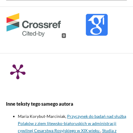
0
Inne teksty tego samego autora
Maria Korybut-Marciniak,
Przyczynek do badań nad służbą
Polaków z ziem litewsko-białoruskich w administracji
cywilnej Cesarstwa Rosyjskiego w XIX wieku
,
Studia z