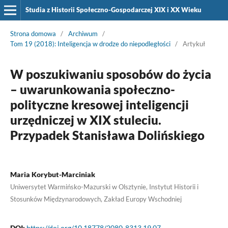
Studia z Historii Społeczno-Gospodarczej XIX i XX Wieku
Strona domowa
/
Archiwum
/
Tom 19 (2018): Inteligencja w drodze do niepodległości
/
Artykuł
W poszukiwaniu sposobów do życia
– uwarunkowania społeczno-
polityczne kresowej inteligencji
urzędniczej w XIX stuleciu.
Przypadek Stanisława Dolińskiego
Maria Korybut-Marciniak
Uniwersytet Warmińsko-Mazurski w Olsztynie, Instytut Historii i
Stosunków Międzynarodowych, Zakład Europy Wschodniej
DOI:
https://doi.org/10.18778/2080-8313.19.07