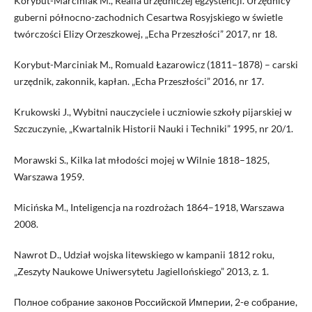
Korybut-Marciniak M., Realia urzędniczej egzystencji. Urzędnicy
guberni północno-zachodnich Cesartwa Rosyjskiego w świetle
twórczości Elizy Orzeszkowej, „Echa Przeszłości” 2017, nr 18.
Korybut-Marciniak M., Romuald Łazarowicz (1811–1878) – carski
urzędnik, zakonnik, kapłan. „Echa Przeszłości” 2016, nr 17.
Krukowski J., Wybitni nauczyciele i uczniowie szkoły pijarskiej w
Szczuczynie, „Kwartalnik Historii Nauki i Techniki” 1995, nr 20/1.
Morawski S., Kilka lat młodości mojej w Wilnie 1818–1825,
Warszawa 1959.
Micińska M., Inteligencja na rozdrożach 1864–1918, Warszawa
2008.
Nawrot D., Udział wojska litewskiego w kampanii 1812 roku,
„Zeszyty Naukowe Uniwersytetu Jagiellońskiego” 2013, z. 1.
Полное собрание законов Российской Империи, 2-е собрание,