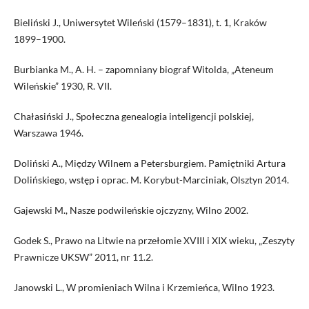
Bieliński J., Uniwersytet Wileński (1579–1831), t. 1, Kraków
1899–1900.
Burbianka M., A. H. – zapomniany biograf Witolda, „Ateneum
Wileńskie” 1930, R. VII.
Chałasiński J., Społeczna genealogia inteligencji polskiej,
Warszawa 1946.
Doliński A., Między Wilnem a Petersburgiem. Pamiętniki Artura
Dolińskiego, wstęp i oprac. M. Korybut-Marciniak, Olsztyn 2014.
Gajewski M., Nasze podwileńskie ojczyzny, Wilno 2002.
Godek S., Prawo na Litwie na przełomie XVIII i XIX wieku, „Zeszyty
Prawnicze UKSW” 2011, nr 11.2.
Janowski L., W promieniach Wilna i Krzemieńca, Wilno 1923.