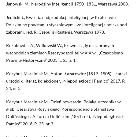
Janowski M., Narodziny inteligencji 1750–1831, Warszawa 2008.
Jedlicki J., Kwestia nadprodukcji inteligencji w Królestwie
Polskim po powstaniu styczniowym, [w:] Inteligencja polska pod
zaborami, red. R. Czepulis-Rastenis, Warszawa 1978.
Korobowicz A., Witkowski W., Prawo i sądy na zabranych
wschodnich ziemiach Rzeczypospolitej w XIX w., „Czasopismo
Prawno-Historyczne” 2003, t. 55, z. 1.
Korybut-Marciniak M., Antoni Łazarowicz (1819–1905) – carski
urzędnik, literat, kolekcjoner, „Niepodległość i Pamięć” 2017, R.
24, nr 3.
Korybut-Marciniak M., Dzień powszedni Polaka-urzędnika w
głębi Cesarstwa Rosyjskiego. Korespondencja Stanisława
Dolińskiego z Arturem Dolińskim (1851 rok), „Niepodległość i
Pamięć” 2018, R. 25, nr 3.