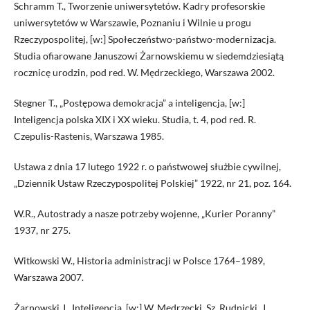
Schramm T., Tworzenie uniwersytetów. Kadry profesorskie
uniwersytetów w Warszawie, Poznaniu i Wilnie u progu
Rzeczypospolitej, [w:] Społeczeństwo-państwo-modernizacja.
Studia ofiarowane Januszowi Żarnowskiemu w siedemdziesiątą
rocznicę urodzin, pod red. W. Mędrzeckiego, Warszawa 2002.
Stegner T., „Postępowa demokracja” a inteligencja, [w:]
Inteligencja polska XIX i XX wieku. Studia, t. 4, pod red. R.
Czepulis-Rastenis, Warszawa 1985.
Ustawa z dnia 17 lutego 1922 r. o państwowej służbie cywilnej,
„Dziennik Ustaw Rzeczypospolitej Polskiej” 1922, nr 21, poz. 164.
W.R., Autostrady a nasze potrzeby wojenne, „Kurier Poranny”
1937, nr 275.
Witkowski W., Historia administracji w Polsce 1764–1989,
Warszawa 2007.
Żarnowski J., Inteligencja, [w:] W. Mędrzecki, Sz. Rudnicki, J.