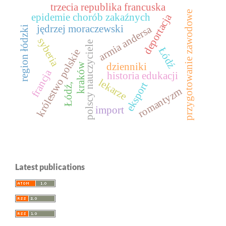
trzecia republika francuska
przygotowanie zawodowe
epidemie chorób zakaźnych
deportacja
jędrzej moraczewski
armia andersa
region łódzki
syberia
polscy nauczyciele
Łódź
królestwo polskie
dzienniki
kraków
francja
historia edukacji
lekarze
eksport
Łódź,
romantyzm
import
Latest publications