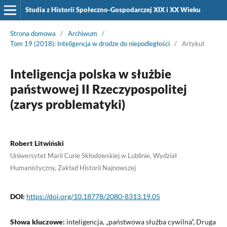
Studia z Historii Społeczno-Gospodarczej XIX i XX Wieku
Strona domowa
/
Archiwum
/
Tom 19 (2018): Inteligencja w drodze do niepodległości
/
Artykuł
Inteligencja polska w służbie
państwowej II Rzeczypospolitej
(zarys problematyki)
Robert Litwiński
Uniwersytet Marii Curie Skłodowskiej w Lublinie, Wydział
Humanistyczny, Zakład Historii Najnowszej
DOI:
https://doi.org/10.18778/2080-8313.19.05
Słowa kluczowe:
inteligencja, „państwowa służba cywilna”, Druga