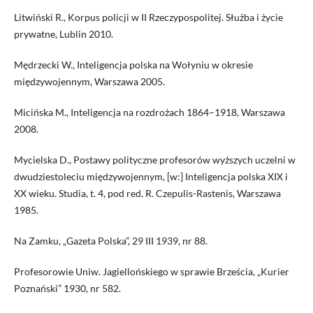
Litwiński R., Korpus policji w II Rzeczypospolitej. Służba i życie
prywatne, Lublin 2010.
Mędrzecki W., Inteligencja polska na Wołyniu w okresie
międzywojennym, Warszawa 2005.
Micińska M., Inteligencja na rozdrożach 1864–1918, Warszawa
2008.
Mycielska D., Postawy polityczne profesorów wyższych uczelni w
dwudziestoleciu międzywojennym, [w:] Inteligencja polska XIX i
XX wieku. Studia, t. 4, pod red. R. Czepulis-Rastenis, Warszawa
1985.
Na Zamku, „Gazeta Polska”, 29 III 1939, nr 88.
Profesorowie Uniw. Jagiellońskiego w sprawie Brześcia, „Kurier
Poznański” 1930, nr 582.