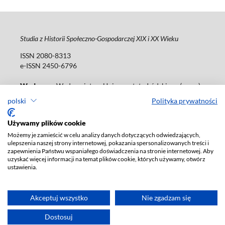
Studia z Historii Społeczno-Gospodarczej XIX i XX Wieku
ISSN 2080-8313
e-ISSN 2450-6796
Wydawca
: Wydawnictwo Uniwersytetu Łódzkiego (
www
)
ul. Jana Matejki 34a, 90-237 Łódź
polski
Polityka prywatności
Tel.: 42 235 01 65, fax: 42 66 55 86
Biuro:
journals@uni.lodz.pl
Używamy plików cookie
Możemy je zamieścić w celu analizy danych dotyczących odwiedzających,
Deklaracja dostępności
ulepszenia naszej strony internetowej, pokazania spersonalizowanych treści i
zapewnienia Państwu wspaniałego doświadczenia na stronie internetowej. Aby
uzyskać więcej informacji na temat plików cookie, których używamy, otwórz
ustawienia.
Akceptuj wszystko
Nie zgadzam się
Dostosuj