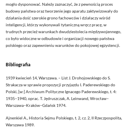
mogło dysponować. Należy zaznaczyć, że z pewnością proces
budowy państwa oraz tworzenie jego aparatu zaktywizowały do
działania dość szerokie grono fachowców i działaczy wśród
inteligencji, którzy wykonywali tytaniczną wręcz pracę, w
trudnych przecież warunkach dwudziestolecia międzywojennego,
co było widoczne w odbudowie i organizacji nowego państwa
polskiego oraz zapewnieniu warunków do pokojowej egzystencji.
Bibliografia
1939 kwiecień 14, Warszawa. – List J. Drohojowskiego do S.
Strakacza w sprawie propozycji przyjazdu I. Paderewskiego do
Polski, [w:] Archiwum Polityczne Ignacego Paderewskiego, t. 4:
1935–1940, oprac. T. Jędruszczak, A. Leinwand, Wrocław–
Warszawa–Kraków–Gdańsk 1974.
Ajnenkiel A., Historia Sejmu Polskiego, t. 2, cz. 2, II Rzeczpospolita,
Warszawa 1989.