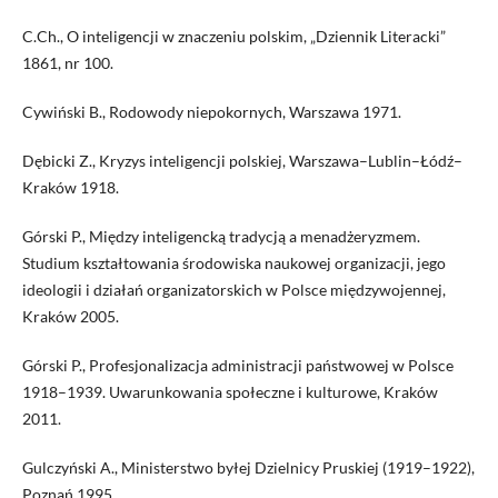
C.Ch., O inteligencji w znaczeniu polskim, „Dziennik Literacki”
1861, nr 100.
Cywiński B., Rodowody niepokornych, Warszawa 1971.
Dębicki Z., Kryzys inteligencji polskiej, Warszawa–Lublin–Łódź–
Kraków 1918.
Górski P., Między inteligencką tradycją a menadżeryzmem.
Studium kształtowania środowiska naukowej organizacji, jego
ideologii i działań organizatorskich w Polsce międzywojennej,
Kraków 2005.
Górski P., Profesjonalizacja administracji państwowej w Polsce
1918–1939. Uwarunkowania społeczne i kulturowe, Kraków
2011.
Gulczyński A., Ministerstwo byłej Dzielnicy Pruskiej (1919–1922),
Poznań 1995.