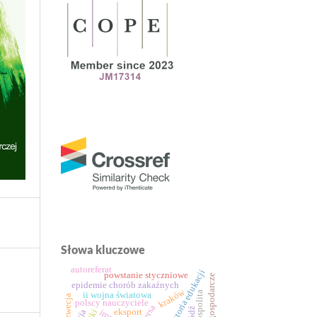
Słowa kluczowe
autoreferat
historia edukacji
powstanie styczniowe
stosunki gospodarcze
epidemie chorób zakaźnych
kraków
ii wojna światowa
szwecja
polscy nauczyciele
Łódź
eksport