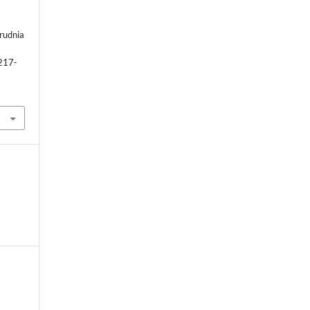
rudnia
 217-