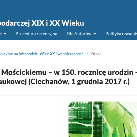
podarczej XIX i XX Wieku
ść
Procedura recenzyjna
Dla Autorów
Polityka czasop
Polaków na Wschodzie. Wiek XX i współczesność
/
Other
 Mościckiemu – w 150. rocznicę urodzin 
aukowej (Ciechanów, 1 grudnia 2017 r.)