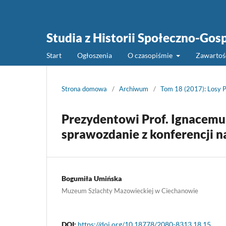
Studia z Historii Społeczno-Gos
Start
Ogłoszenia
O czasopiśmie
Zawarto
Strona domowa
/
Archiwum
/
Tom 18 (2017): Losy 
Prezydentowi Prof. Ignacemu
sprawozdanie z konferencji n
Bogumiła Umińska
Muzeum Szlachty Mazowieckiej w Ciechanowie
DOI:
https://doi.org/10.18778/2080-8313.18.15