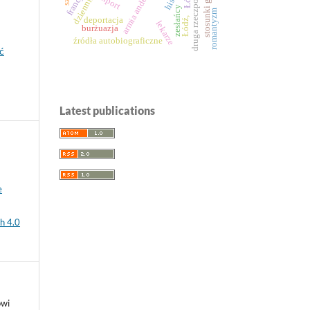
druga rzeczpospolita
armia andersa
dzienniki
francja
import
zesłańcy
romantyzm
deportacja
Łódź,
lekarze
burżuazja
źródła autobiograficzne
ć
Latest publications
e
h 4.0
owi