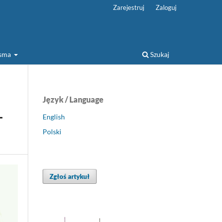
Zarejestruj
Zaloguj
isma
Szukaj
Język / Language
–
English
Polski
Zgłoś artykuł