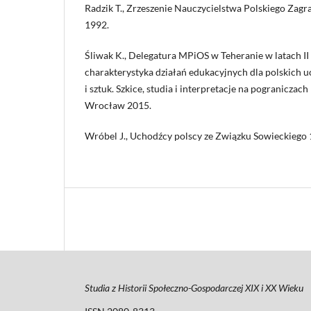
Radzik T., Zrzeszenie Nauczycielstwa Polskiego Zagr
1992.
Śliwak K., Delegatura MPiOS w Teheranie w latach II
charakterystyka działań edukacyjnych dla polskich 
i sztuk. Szkice, studia i interpretacje na pograniczach 
Wrocław 2015.
Wróbel J., Uchodźcy polscy ze Związku Sowieckiego
Studia z Historii Społeczno-Gospodarczej XIX i XX Wieku