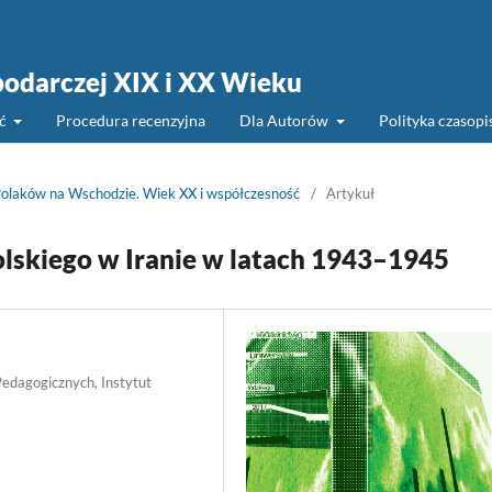
podarczej XIX i XX Wieku
ść
Procedura recenzyjna
Dla Autorów
Polityka czasop
Polaków na Wschodzie. Wiek XX i współczesność
/
Artykuł
olskiego w Iranie w latach 1943–1945
edagogicznych, Instytut