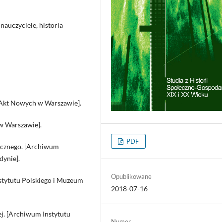
nauczyciele, historia
 Akt Nowych w Warszawie].
w Warszawie].
PDF
icznego. [Archiwum
dynie].
Opublikowane
stytutu Polskiego i Muzeum
2018-07-16
. [Archiwum Instytutu
Numer