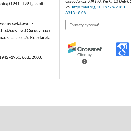
Gospodarczej XIX I XX Wieku
18 (July):
anicą (1941–1991), Lublin
26.
https://doi.org/10.18778/2080-
8313.18.08
.
 wojny światowej –
Formaty cytowań
uchodźców, [w:] Ogrody nauk
nauk, t. 5, red. A. Kobylarek,
 1942–1950, Łódź 2003.
0