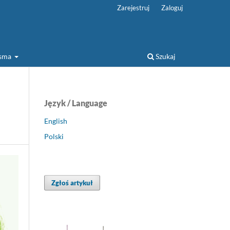
Zarejestruj
Zaloguj
isma
Szukaj
Język / Language
English
Polski
Zgłoś artykuł