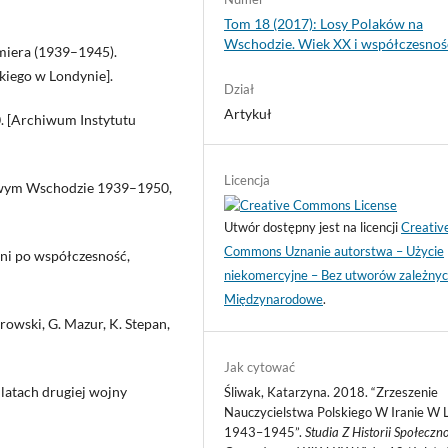
Tom 18 (2017): Losy Polaków na
Wschodzie. Wiek XX i współczesnoś
miera (1939–1945).
kiego w Londynie].
Dział
Artykuł
. [Archiwum Instytutu
Licencja
dkowym Wschodzie 1939–1950,
Utwór dostępny jest na licencji
Creativ
Commons Uznanie autorstwa – Użycie
eni po współczesność,
niekomercyjne – Bez utworów zależnyc
Międzynarodowe
.
rowski, G. Mazur, K. Stepan,
Jak cytować
 latach drugiej wojny
Śliwak, Katarzyna. 2018. “Zrzeszenie
Nauczycielstwa Polskiego W Iranie W 
1943–1945”.
Studia Z Historii Społeczn