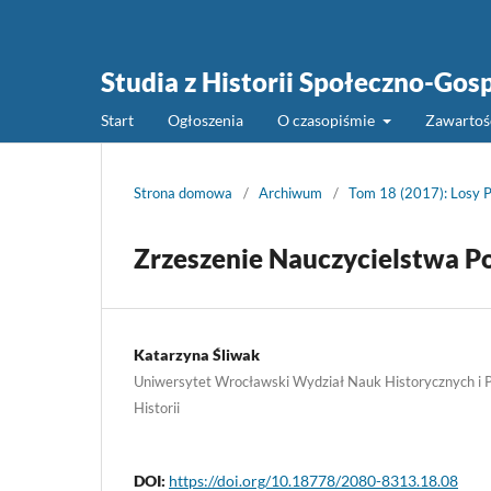
Studia z Historii Społeczno-Gos
Start
Ogłoszenia
O czasopiśmie
Zawarto
Strona domowa
/
Archiwum
/
Tom 18 (2017): Losy 
Zrzeszenie Nauczycielstwa P
Katarzyna Śliwak
Uniwersytet Wrocławski Wydział Nauk Historycznych i P
Historii
DOI:
https://doi.org/10.18778/2080-8313.18.08