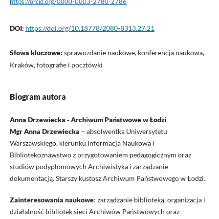
https://orcid.org/0000-0003-2780-2786
DOI:
https://doi.org/10.18778/2080-8313.27.21
Słowa kluczowe:
sprawozdanie naukowe, konferencja naukowa,
Kraków, fotografie i pocztówki
Biogram autora
Anna Drzewiecka - Archiwum Państwowe w Łodzi
Mgr Anna Drzewiecka
– absolwentka Uniwersytetu
Warszawskiego, kierunku Informacja Naukowa i
Bibliotekoznawstwo z przygotowaniem pedagogicznym oraz
studiów podyplomowych Archiwistyka i zarządzanie
dokumentacją. Starszy kustosz Archiwum Państwowego w Łodzi.
Zainteresowania naukowe
: zarządzanie biblioteką, organizacja i
działalność bibliotek sieci Archiwów Państwowych oraz