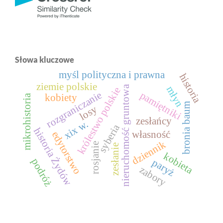
Słowa kluczowe
myśl polityczna i prawna
historia
ziemie polskie
nieruchomość gruntowa
młyn
królestwo polskie
rozgraniczanie
pamiętniki
kobiety
mikrohistoria
bronia baum
losy
zesłańcy
xix w.
syberia
historia Żydów
własność
edytorstwo
dziennik
rosjanie
zesłanie
kobieta
podróż
paryż
zabory