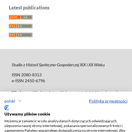
Latest publications
Studia z Historii Społeczno-Gospodarczej XIX i XX Wieku
ISSN 2080-8313
e-ISSN 2450-6796
Wydawca
: Wydawnictwo Uniwersytetu Łódzkiego (
www
)
ul. Jana Matejki 34a, 90-237 Łódź
polski
Polityka prywatności
Tel.: 42 235 01 65, fax: 42 66 55 86
Biuro:
journals@uni.lodz.pl
Używamy plików cookie
Możemy je zamieścić w celu analizy danych dotyczących odwiedzających,
Deklaracja dostępności
ulepszenia naszej strony internetowej, pokazania spersonalizowanych treści i
zapewnienia Państwu wspaniałego doświadczenia na stronie internetowej. Aby