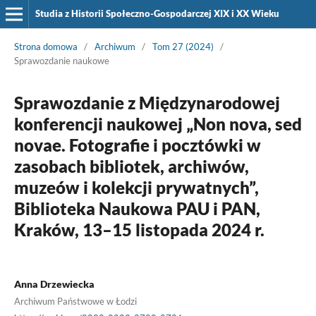
Studia z Historii Społeczno-Gospodarczej XIX i XX Wieku
Strona domowa
/
Archiwum
/
Tom 27 (2024)
/
Sprawozdanie naukowe
Sprawozdanie z Międzynarodowej
konferencji naukowej „Non nova, sed
novae. Fotografie i pocztówki w
zasobach bibliotek, archiwów,
muzeów i kolekcji prywatnych”,
Biblioteka Naukowa PAU i PAN,
Kraków, 13–15 listopada 2024 r.
Anna Drzewiecka
Archiwum Państwowe w Łodzi