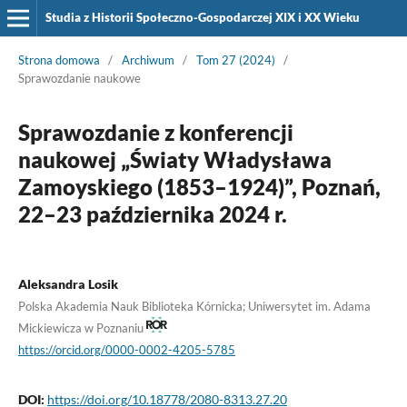
Studia z Historii Społeczno-Gospodarczej XIX i XX Wieku
Strona domowa
/
Archiwum
/
Tom 27 (2024)
/
Sprawozdanie naukowe
Sprawozdanie z konferencji
naukowej „Światy Władysława
Zamoyskiego (1853–1924)”, Poznań,
22–23 października 2024 r.
Aleksandra Losik
Polska Akademia Nauk Biblioteka Kórnicka; Uniwersytet im. Adama
Mickiewicza w Poznaniu
https://orcid.org/0000-0002-4205-5785
DOI:
https://doi.org/10.18778/2080-8313.27.20