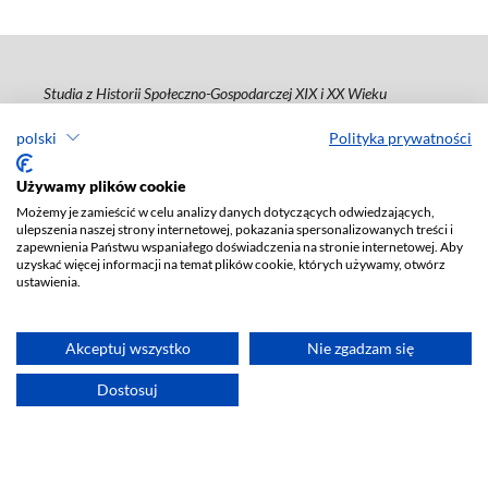
Studia z Historii Społeczno-Gospodarczej XIX i XX Wieku
ISSN 2080-8313
polski
Polityka prywatności
e-ISSN 2450-6796
Używamy plików cookie
Wydawca
: Wydawnictwo Uniwersytetu Łódzkiego (
www
)
Możemy je zamieścić w celu analizy danych dotyczących odwiedzających,
ul. Jana Matejki 34a, 90-237 Łódź
ulepszenia naszej strony internetowej, pokazania spersonalizowanych treści i
Tel.: 42 235 01 65, fax: 42 66 55 86
zapewnienia Państwu wspaniałego doświadczenia na stronie internetowej. Aby
Biuro:
journals@uni.lodz.pl
uzyskać więcej informacji na temat plików cookie, których używamy, otwórz
ustawienia.
Deklaracja dostępności
Akceptuj wszystko
Nie zgadzam się
Dostosuj