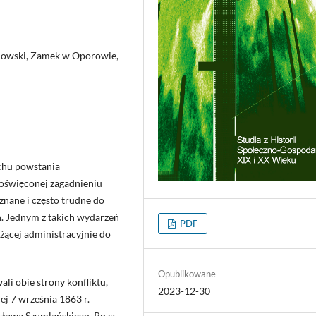
tnowski, Zamek w Oporowie,
chu powstania
poświęconej zagadnieniu
znane i często trudne do
. Jednym z takich wydarzeń
PDF
żącej administracyjnie do
Opublikowane
i obie strony konfliktu,
2023-12-30
ej 7 września 1863 r.
isława Szumlańskiego. Poza