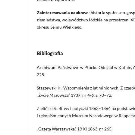
Zainteresowania naukowe
: historia społeczno-gos
ziemiaństwa, województwo łódzkie na przestrzeni XI
okresu Sejmu Wielkiego.
Bibliografia
Archiwum Państwowe w Płocku Oddział w Kutnie, Ak
228.
Staszewski K., Wspomnienia z lat minionych. Z czas
„Życie Mazowsza” 1937, nr 4/6, s. 70–72.
Zieliński S., Bitwy i potyczki 1863–1864 na podst
i rękopiśmiennych Muzeum Narodowego w Rapperswi
„Gazeta Warszawska”, 19 XI 1863, nr 265.