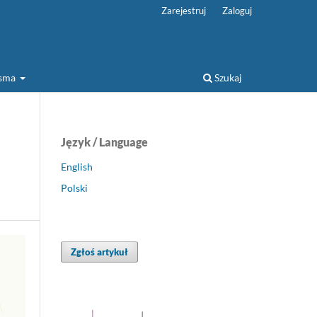
Zarejestruj
Zaloguj
isma
Szukaj
Język / Language
English
Polski
Zgłoś artykuł