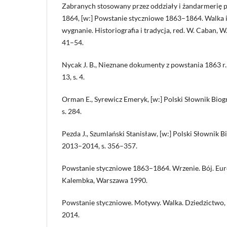
Zabranych stosowany przez oddziały i żandarmerię 
1864, [w:] Powstanie styczniowe 1863–1864. Walka i 
wygnanie. Historiografia i tradycja, red. W. Caban, W
41–54.
Nycak J. B., Nieznane dokumenty z powstania 1863 r.,
13, s. 4.
Orman E., Syrewicz Emeryk, [w:] Polski Słownik Biogr
s. 284.
Pezda J., Szumlański Stanisław, [w:] Polski Słownik B
2013–2014, s. 356–357.
Powstanie styczniowe 1863–1864. Wrzenie. Bój. Europ
Kalembka, Warszawa 1990.
Powstanie styczniowe. Motywy. Walka. Dziedzictwo, 
2014.