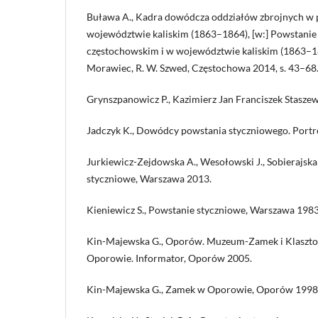
Buława A., Kadra dowódcza oddziałów zbrojnych w
województwie kaliskim (1863–1864), [w:] Powstanie
częstochowskim i w województwie kaliskim (1863–186
Morawiec, R. W. Szwed, Częstochowa 2014, s. 43–68
Grynszpanowicz P., Kazimierz Jan Franciszek Staszew
Jadczyk K., Dowódcy powstania styczniowego. Portr
Jurkiewicz-Zejdowska A., Wesołowski J., Sobierajska I.
styczniowe, Warszawa 2013.
Kieniewicz S., Powstanie styczniowe, Warszawa 1983
Kin-Majewska G., Oporów. Muzeum-Zamek i Klaszt
Oporowie. Informator, Oporów 2005.
Kin-Majewska G., Zamek w Oporowie, Oporów 1998