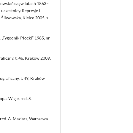
powstańczą w latach 1863–
uczestnicy. Represje i
. Śliwowska, Kielce 2005, s.
 „Tygodnik Płocki” 1985, nr
aficzny, t. 46, Kraków 2009,
iograficzny, t. 49, Kraków
a. Wizje, red. S.
red. A. Maziarz, Warszawa