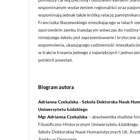
wspominanym wydarzeniem regionaliści oraz pasjonac
wspominają jednak także krótką relację pamiętnikar
Franciszka Staszewskiego mieszkającego w latach sze
oporowskim zamku (należącym wówczas do rodziny O
niniejszego tekstu jest zaprezentowanie i krytyczne 
wspomnienia, ukazującego codzienność mieszkańców
w trakcie trwania jednego z największych i jednocześ
polskich powstań.
Biogram autora
Adrianna Czekalska - Szkoła Doktorska Nauk Hu
Uniwersytetu Łódzkiego
Mgr Adrianna Czekalska
– absolwentka studiów his
Filozoficzno-Historycznym Uniwersytetu Łódzkiego.
Szkoły Doktorskiej Nauk Humanistycznych UŁ. Asy
Zamku w Oporowie.