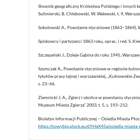
Słownik geograficzny Królestwa Polskiego i innych kr
Sulimierski, B. Chlebowski, W. Walewski, t. 9, Warsz
Sokołowski A., Powstanie styczniowe (1863–1864), W
Spiskowcy i partyzanci 1863 roku, oprac. i red. S. K
Szczepański J., Dzieje Gąbina do roku 1945, Warszaw
Szymczak A., Powstanie styczniowe w regionie kutn
tytułów prasy tajnej i warszawskiej, „Kutnowskie Zesz
s. 23–66.
Ziemnicki J. A., Zgierz i okolice w powstaniu styczn
Muzeum Miasta Zgierza” 2003, t. 5, s. 193–212.
Biuletyn Informacji Publicznej – Osiedla Miasta Płoc
https://nowybip.plock.eu/dYHeX45a/osiedla-miasta-