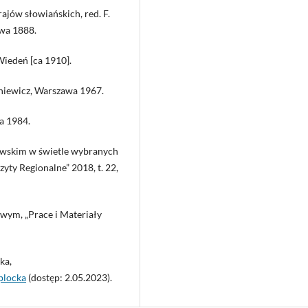
ajów słowiańskich, red. F.
awa 1888.
iedeń [ca 1910].
ieniewicz, Warszawa 1967.
a 1984.
owskim w świetle wybranych
yty Regionalne” 2018, t. 22,
iowym, „Prace i Materiały
ka,
plocka
(dostęp: 2.05.2023).