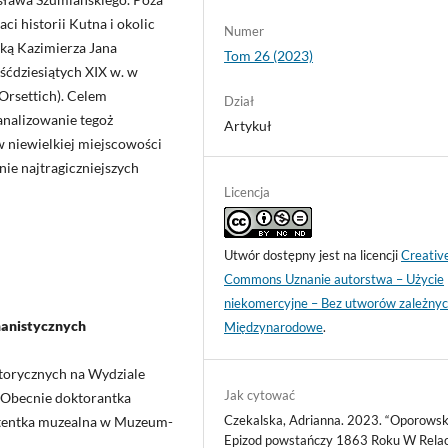
i historii Kutna i okolic
Numer
ską Kazimierza Jana
Tom 26 (2023)
śćdziesiątych XIX w. w
rsettich). Celem
Dział
zanalizowanie tegoż
Artykuł
 niewielkiej miejscowości
nie najtragiczniejszych
Licencja
Utwór dostępny jest na licencji
Creativ
Commons Uznanie autorstwa – Użycie
niekomercyjne – Bez utworów zależnyc
manistycznych
Międzynarodowe
.
torycznych na Wydziale
Jak cytować
 Obecnie doktorantka
Czekalska, Adrianna. 2023. “Oporowsk
stentka muzealna w Muzeum-
Epizod powstańczy 1863 Roku W Relac