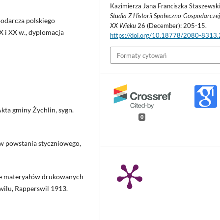
Kazimierza Jana Franciszka Staszewski
Studia Z Historii Społeczno-Gospodarczej
podarcza polskiego
XX Wieku
26 (December): 205-15.
X i XX w., dyplomacja
https://doi.org/10.18778/2080-8313
Formaty cytowań
ta gminy Żychlin, sygn.
0
ów powstania styczniowego,
awie materyałów drukowanych
lu, Rapperswil 1913.