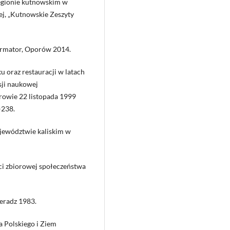
regionie kutnowskim w
ej, „Kutnowskie Zeszyty
rmator, Oporów 2014.
 oraz restauracji w latach
sji naukowej
rowie 22 listopada 1999
–238.
ewództwie kaliskim w
ci zbiorowej społeczeństwa
ieradz 1983.
 Polskiego i Ziem