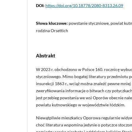
DOI:
https://doi.org/10.18778/2080-8313.26.09
Słowa kluczowe:
powstanie styczniowe, powiat ku
rodzina Orsettich
Abstrakt
W 2023 r. obchodzono w Polsce 160. rocznicę wybu
styczniowego. Mimo bogatej literatury przedmiotu 
insurekcji 1863 r., wciąż można znaleźć pewne mniej 
zweryfikowania informacje o bitwach czy potyczkach
jest przebieg powstania we wsi Oporów obecnie nale
powiatu kutnowskiego w województwie łódzkim.
Niewątpliwie mieszkańcy Oporowa regularnie widywal
choć literatura wspomina jedynie o potyczce stoczon
pomiędzy carską piechotą i oddziałem kaliskim Stan