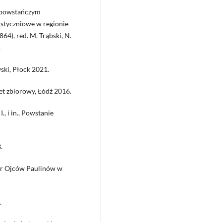
 powstańczym
 styczniowe w regionie
4), red. M. Trąbski, N.
.
ski, Płock 2021.
et zbiorowy, Łódź 2016.
, i in., Powstanie
.
or Ojców Paulinów w
.