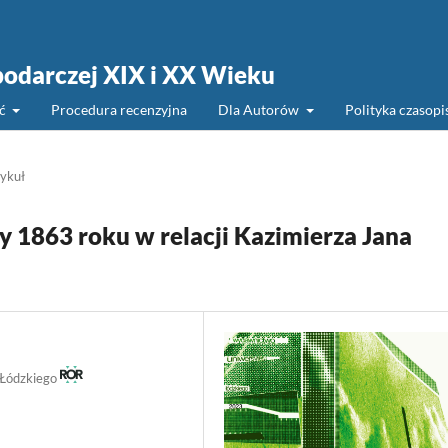
podarczej XIX i XX Wieku
ść
Procedura recenzyjna
Dla Autorów
Polityka czasop
ykuł
 1863 roku w relacji Kazimierza Jana
 Łódzkiego