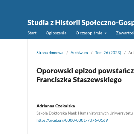
Studia z Historii Społeczno-Gos
Start
Ogłoszenia
O czasopiśmie
Zawarto
Strona domowa
/
Archiwum
/
Tom 26 (2023)
/
Art
Oporowski epizod powstańczy
Franciszka Staszewskiego
Adrianna Czekalska
Szkoła Doktorska Nauk Humanistycznych Uniwersytetu
https://orcid.org/0000-0001-7076-0169