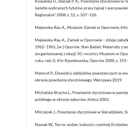
Kowalska U., Stasiak P. A., Powstanie styczniowe w 
świetle wybranych tytułów prasy tajnej i warszawski
Regionalne” 2008, t. 12, s. 507–526.
Majewska-Rau A., Muzeum-Zamek w Oporowie, Info
Majewska-Rau A., Zamek w Oporowie – dzieje zabytku
1962–1965, [w:] Oporów. Stan Badań. Materiały z se
zorganizowanej z okazji 50. rocznicy Muzeum w Opo
roku, red. G. Kin-Rzymkowska, Oporów 2000, s. 191
Mamrot P., Dowódcy oddziałów powstańczych w woj
okresie powstania styczniowego, Warszawa 2019.
Michalska-Bracha L., Powstanie styczniowe w pamię
polskiego w okresie zaborów, Kielce 2003.
Milczarek J., Powstanie styczniowe w Sieradzkiem, S
Nowak W., Terror wobec ludności cywilnej Królestwa