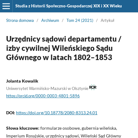
Studia z Historii Społeczno-Gospodarczej XIX i XX Wieku
Strona domowa
/
Archiwum
/
Tom 24 (2021)
/
Artykuł
Urzędnicy sądowi departamentu /
izby cywilnej Wileńskiego Sądu
Głównego w latach 1802–1853
Jolanta Kowalik
Uniwersytet Warmińsko-Mazurski w Olsztynie
https://orcid.org/0000-0003-4801-5896
DOI:
https://doi.org/10.18778/2080-8313.24.01
Słowa kluczowe:
formularze osobowe, gubernia wileńska,
Imperium Rosyjskie, urzędnicy sądowi, Wileński Sąd Główny