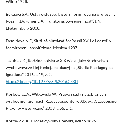
Wilno 1928.
Bugaeva S.Â., Ustav o službe: k istorii formirovaniâ professij v
Rossii, „Dokument. Arhiv. Istoriâ. Sovremennost’”, t. 9,
Ekaterinburg 2008.
Demidova N.F., Služilaâ bûrokratiâ v Rossii XVII v. i ee rolʹ v
formirovanii absolûtizma, Moskva 1987.
Jakubiak K., Rodzina polska w XIX wieku jako środowisko
wychowawcze i jej funkcja edukacyjna, „Studia Paedagogica
Ignatiana” 2016, t. 19, z. 2.
https://doi.org/10.12775/SPI.2016.2.001
Korbowicz A., Witkowski W., Prawo i sądy na zabranych
wschodnich ziemiach Rzeczypospolitej w XIX w., „Czasopismo
Prawno-Historyczne” 2003, t. 55, z. 1.
Korowicki A., Proces cywilny litewski, Wilno 1826.