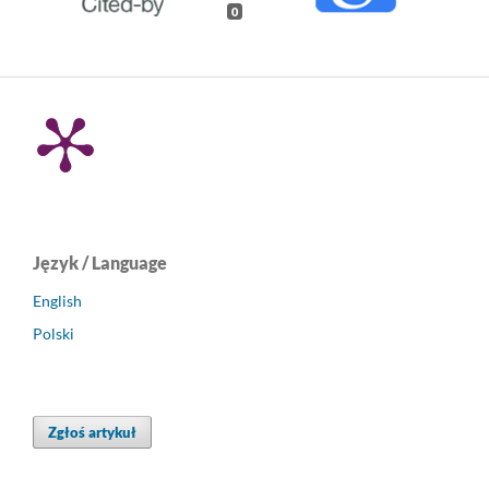
0
Język / Language
English
Polski
Zgłoś artykuł