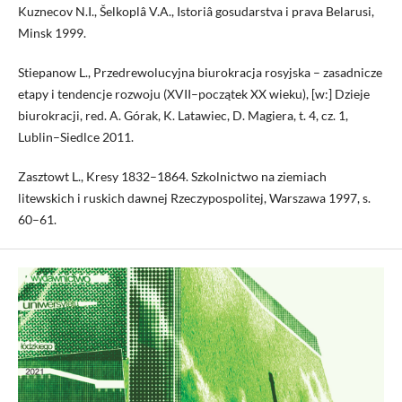
Kuznecov N.I., Šelkoplâ V.A., Istoriâ gosudarstva i prava Belarusi,
Minsk 1999.
Stiepanow L., Przedrewolucyjna biurokracja rosyjska – zasadnicze
etapy i tendencje rozwoju (XVII–początek XX wieku), [w:] Dzieje
biurokracji, red. A. Górak, K. Latawiec, D. Magiera, t. 4, cz. 1,
Lublin–Siedlce 2011.
Zasztowt L., Kresy 1832–1864. Szkolnictwo na ziemiach
litewskich i ruskich dawnej Rzeczypospolitej, Warszawa 1997, s.
60–61.