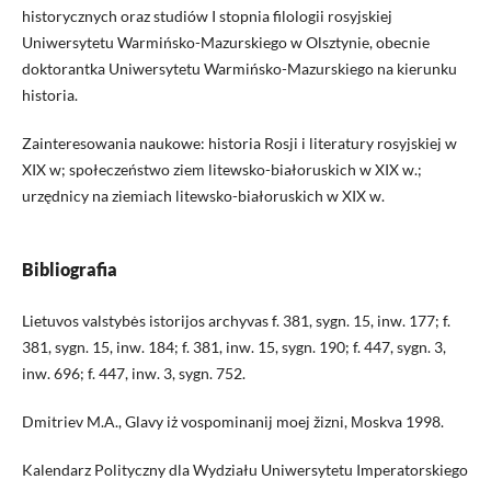
historycznych oraz studiów I stopnia filologii rosyjskiej
Uniwersytetu Warmińsko-Mazurskiego w Olsztynie, obecnie
doktorantka Uniwersytetu Warmińsko-Mazurskiego na kierunku
historia.
Zainteresowania naukowe: historia Rosji i literatury rosyjskiej w
XIX w; społeczeństwo ziem litewsko-białoruskich w XIX w.;
urzędnicy na ziemiach litewsko-białoruskich w XIX w.
Bibliografia
Lietuvos valstybės istorijos archyvas f. 381, sygn. 15, inw. 177; f.
381, sygn. 15, inw. 184; f. 381, inw. 15, sygn. 190; f. 447, sygn. 3,
inw. 696; f. 447, inw. 3, sygn. 752.
Dmitriev M.A., Glavy iż vospominanij moej žizni, Моskva 1998.
Kalendarz Polityczny dla Wydziału Uniwersytetu Imperatorskiego