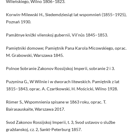
Wileńskiego, Wilno 1806–1823.
Korwin-Milewski H., Siedemdziesiąt lat wspomnień (1855–1925),
Poznań 1930.
Pamâtnye knižki vilenskoj gubernii, Vil’nûs 1845–1853.
Pamiętniki domowe; Pamiętnik Pana Karola Micowskiego, oprac.
M. Grabowski, Warszawa 1845.
Polnoe Sobranie Zakonov Rossijskoj Imperii, sobranie 2 i 3.
Puzynina G., W Wilnie i w dworach litewskich. Pamiętnik z lat
1815–1843, oprac. A. Czartkowski, H. Mościcki, Wilno 1928.
Römer S., Wspomnienia spisane w 1863 roku, oprac. T.
Bairasauskaite, Warszawa 2017.
Svod Zakonov Rossijskoj Imperii, t. 3, Svod ustavov o službe
graždanskoj, cz. 2, Sankt-Peterburg 1857.