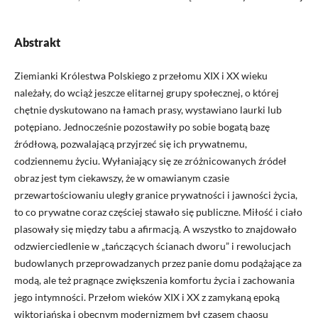
Abstrakt
Ziemianki Królestwa Polskiego z przełomu XIX i XX wieku
należały, do wciąż jeszcze elitarnej grupy społecznej, o której
chętnie dyskutowano na łamach prasy, wystawiano laurki lub
potępiano. Jednocześnie pozostawiły po sobie bogatą bazę
źródłową, pozwalającą przyjrzeć się ich prywatnemu,
codziennemu życiu. Wyłaniający się ze zróżnicowanych źródeł
obraz jest tym ciekawszy, że w omawianym czasie
przewartościowaniu uległy granice prywatności i jawności życia,
to co prywatne coraz częściej stawało się publiczne. Miłość i ciało
plasowały się między tabu a afirmacją. A wszystko to znajdowało
odzwierciedlenie w „tańczących ścianach dworu” i rewolucjach
budowlanych przeprowadzanych przez panie domu podążające za
modą, ale też pragnące zwiększenia komfortu życia i zachowania
jego intymności. Przełom wieków XIX i XX z zamykaną epoką
wiktoriańską i obecnym modernizmem był czasem chaosu