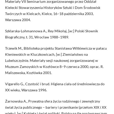
Materiały VII Seminarium zorganizowanego przez Oddział
Kielecki Stowarzyszenia Historyków Sztuki i Dom Środowisk
Twórczych w Kielcach, Kielce, 16–18 października 2003,
Warszawa 2004.
Szklarska-Lohmannowa A., Rey Mikołaj, [w:] Polski Słownik
Biograficzny, t. 31, Wrocław 1988–1989.
Trzewik M., Biblioteka projektu Stanisława Witkiewicza w pałacu
Kleniewskich w Kluczkowicach, [w:] Ziemiaństwo na
Lubelszczyźnie. Materiały sesji naukowej zorganizowanej w
Muzeum Zamoyskich w Kozłówce 8–9 czerwca 2000, oprac. R.
Maliszewska, Kozłówka 2001.
Vigarello G., Czystość i brud. Higiena ciała od średniowiecza do
XX wieku, Warszawa 1996.
Żarnowska A., Prywatna sfera życia rodzinnego i zewnętrzny
świat życia publicznego – bariery i przenikanie (przełom XIX i XX
wieku), [w:] Kobieta i świat polityki. Polska na tle porównawczym