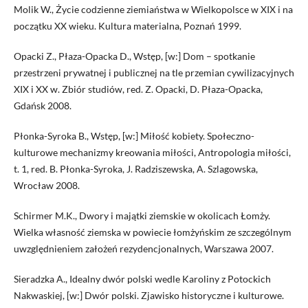
Molik W., Życie codzienne ziemiaństwa w Wielkopolsce w XIX i na
początku XX wieku. Kultura materialna, Poznań 1999.
Opacki Z., Płaza-Opacka D., Wstęp, [w:] Dom – spotkanie
przestrzeni prywatnej i publicznej na tle przemian cywilizacyjnych
XIX i XX w. Zbiór studiów, red. Z. Opacki, D. Płaza-Opacka,
Gdańsk 2008.
Płonka-Syroka B., Wstęp, [w:] Miłość kobiety. Społeczno-
kulturowe mechanizmy kreowania miłości, Antropologia miłości,
t. 1, red. B. Płonka-Syroka, J. Radziszewska, A. Szlagowska,
Wrocław 2008.
Schirmer M.K., Dwory i majątki ziemskie w okolicach Łomży.
Wielka własność ziemska w powiecie łomżyńskim ze szczególnym
uwzględnieniem założeń rezydencjonalnych, Warszawa 2007.
Sieradzka A., Idealny dwór polski wedle Karoliny z Potockich
Nakwaskiej, [w:] Dwór polski. Zjawisko historyczne i kulturowe.