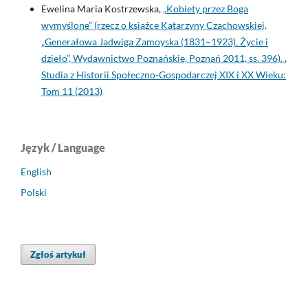
Ewelina Maria Kostrzewska,
„Kobiety przez Boga
wymyślone” (rzecz o książce Katarzyny Czachowskiej,
„Generałowa Jadwiga Zamoyska (1831–1923). Życie i
dzieło”, Wydawnictwo Poznańskie, Poznań 2011, ss. 396).
,
Studia z Historii Społeczno-Gospodarczej XIX i XX Wieku:
Tom 11 (2013)
Język / Language
English
Polski
Zgłoś artykuł