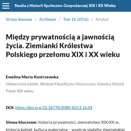
Studia z Historii Społeczno-Gospodarczej XIX i XX Wieku
Strona domowa
/
Archiwum
/
Tom 16 (2016)
/
Artykuł
Między prywatnością a jawnością
życia. Ziemianki Królestwa
Polskiego przełomu XIX i XX wieku
Ewelina Maria Kostrzewska
Uniwersytet Łódzki, Wydział Filozoficzno-Historyczny, Katedra Historii
Polski XIX wieku
DOI:
https://doi.org/10.18778/2080-8313.16.04
Słowa kluczowe:
historia prywatności, ziemiaństwo XIX/XX w.,
historia kobiet, kultura materialna – wnętrze siedziby ziemiańskiej