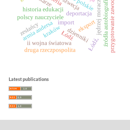
jędrzej moraczewski
przygotowanie zawodowe
źródła autobiograficzne
lekarze
szwecja
historia edukacji
deportacja
polscy nauczyciele
eksport
import
armia andersa
zesłańcy
kraków
dzienniki
Łódź
Łódź,
ii wojna światowa
druga rzeczpospolita
Latest publications