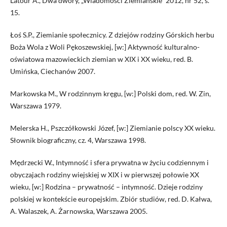
Latour A., Dwa dwory, „Wiadomości Ziemiańskie” 2012, nr 52, s.
15.
Łoś S.P., Ziemianie społecznicy. Z dziejów rodziny Górskich herbu
Boża Wola z Woli Pękoszewskiej, [w:] Aktywność kulturalno-
oświatowa mazowieckich ziemian w XIX i XX wieku, red. B.
Umińska, Ciechanów 2007.
Markowska M., W rodzinnym kręgu, [w:] Polski dom, red. W. Zin,
Warszawa 1979.
Melerska H., Pszczółkowski Józef, [w:] Ziemianie polscy XX wieku.
Słownik biograficzny, cz. 4, Warszawa 1998.
Mędrzecki W., Intymność i sfera prywatna w życiu codziennym i
obyczajach rodziny wiejskiej w XIX i w pierwszej połowie XX
wieku, [w:] Rodzina – prywatność – intymność. Dzieje rodziny
polskiej w kontekście europejskim. Zbiór studiów, red. D. Kałwa,
A. Walaszek, A. Żarnowska, Warszawa 2005.