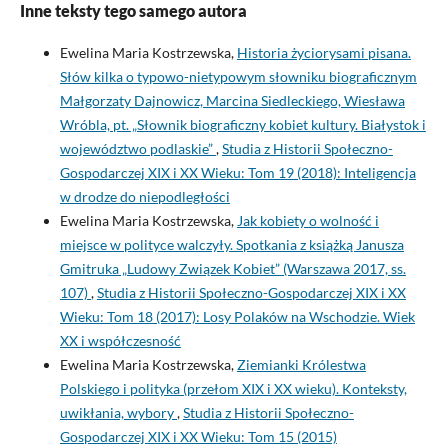
Inne teksty tego samego autora
Ewelina Maria Kostrzewska,
Historia życiorysami pisana.
Słów kilka o typowo-nietypowym słowniku biograficznym
Małgorzaty Dajnowicz, Marcina Siedleckiego, Wiesława
Wróbla, pt. „Słownik biograficzny kobiet kultury. Białystok i
województwo podlaskie”
,
Studia z Historii Społeczno-
Gospodarczej XIX i XX Wieku: Tom 19 (2018): Inteligencja
w drodze do niepodległości
Ewelina Maria Kostrzewska,
Jak kobiety o wolność i
miejsce w polityce walczyły. Spotkania z książką Janusza
Gmitruka „Ludowy Związek Kobiet” (Warszawa 2017, ss.
107)
,
Studia z Historii Społeczno-Gospodarczej XIX i XX
Wieku: Tom 18 (2017): Losy Polaków na Wschodzie. Wiek
XX i współczesność
Ewelina Maria Kostrzewska,
Ziemianki Królestwa
Polskiego i polityka (przełom XIX i XX wieku). Konteksty,
uwikłania, wybory
,
Studia z Historii Społeczno-
Gospodarczej XIX i XX Wieku: Tom 15 (2015)