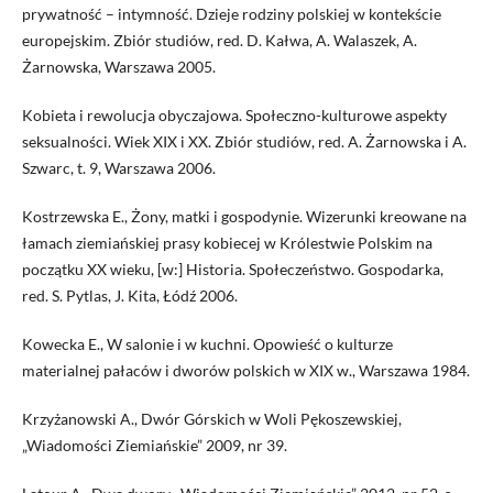
prywatność – intymność. Dzieje rodziny polskiej w kontekście
europejskim. Zbiór studiów, red. D. Kałwa, A. Walaszek, A.
Żarnowska, Warszawa 2005.
Kobieta i rewolucja obyczajowa. Społeczno-kulturowe aspekty
seksualności. Wiek XIX i XX. Zbiór studiów, red. A. Żarnowska i A.
Szwarc, t. 9, Warszawa 2006.
Kostrzewska E., Żony, matki i gospodynie. Wizerunki kreowane na
łamach ziemiańskiej prasy kobiecej w Królestwie Polskim na
początku XX wieku, [w:] Historia. Społeczeństwo. Gospodarka,
red. S. Pytlas, J. Kita, Łódź 2006.
Kowecka E., W salonie i w kuchni. Opowieść o kulturze
materialnej pałaców i dworów polskich w XIX w., Warszawa 1984.
Krzyżanowski A., Dwór Górskich w Woli Pękoszewskiej,
„Wiadomości Ziemiańskie” 2009, nr 39.