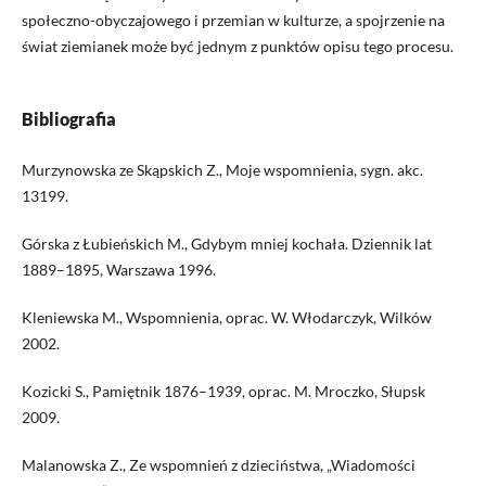
społeczno-obyczajowego i przemian w kulturze, a spojrzenie na
świat ziemianek może być jednym z punktów opisu tego procesu.
Bibliografia
Murzynowska ze Skąpskich Z., Moje wspomnienia, sygn. akc.
13199.
Górska z Łubieńskich M., Gdybym mniej kochała. Dziennik lat
1889–1895, Warszawa 1996.
Kleniewska M., Wspomnienia, oprac. W. Włodarczyk, Wilków
2002.
Kozicki S., Pamiętnik 1876–1939, oprac. M. Mroczko, Słupsk
2009.
Malanowska Z., Ze wspomnień z dzieciństwa, „Wiadomości