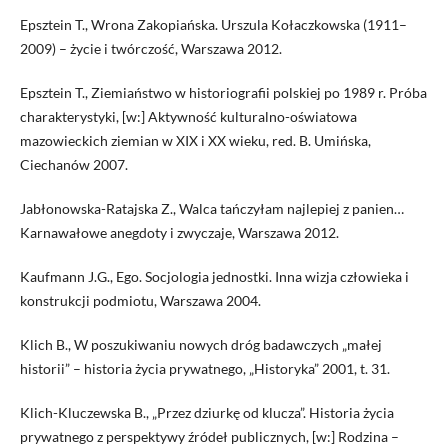
Epsztein T., Wrona Zakopiańska. Urszula Kołaczkowska (1911–
2009) – życie i twórczość, Warszawa 2012.
Epsztein T., Ziemiaństwo w historiografii polskiej po 1989 r. Próba
charakterystyki, [w:] Aktywność kulturalno-oświatowa
mazowieckich ziemian w XIX i XX wieku, red. B. Umińska,
Ciechanów 2007.
Jabłonowska-Ratajska Z., Walca tańczyłam najlepiej z panien…
Karnawałowe anegdoty i zwyczaje, Warszawa 2012.
Kaufmann J.G., Ego. Socjologia jednostki. Inna wizja człowieka i
konstrukcji podmiotu, Warszawa 2004.
Klich B., W poszukiwaniu nowych dróg badawczych „małej
historii” – historia życia prywatnego, „Historyka” 2001, t. 31.
Klich-Kluczewska B., „Przez dziurkę od klucza”. Historia życia
prywatnego z perspektywy źródeł publicznych, [w:] Rodzina –