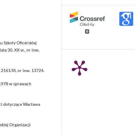
.
0
u Szkoły Oficerskiej
ata 30. XX w., nr inw.
2161/III, nr inw. 13724.
–1978 w sprawach
ci dotyczące Wacława
kiej Organizacji