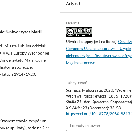
Artykuł
Licencja
e; Uniwersytet Marii
Utwór dostępny jest na licencji
Creativ
i Miasta Lublina oddział
Commons Uznanie autorstwa – Użycie
IX w. i Europy Wschodniej
niekomercyjne – Bez utworów zależnyc
i Uniwersytetu Marii Curie-
Międzynarodowe
.
historia społeczno-
w latach 1914–1920,
Jak cytować
Surmacz, Małgorzata. 2020. “Wojenne
Wacława Policzkiewicza (1896–1920)”
Studia Z Historii Społeczno-Gospodarczej
XX Wieku
23 (December): 33-53.
https://doi.org/10.18778/2080-8313
 Krasnymstawie, zespół nr
Formaty cytowań
 (duplikaty), seria nr 2.4: