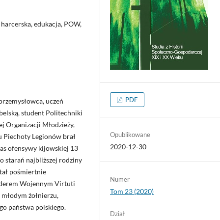
 harcerska, edukacja, POW,
PDF
 przemysłowca, uczeń
lską, student Politechniki
j Organizacji Młodzieży,
Opublikowane
ku Piechoty Legionów brał
2020-12-30
as ofensywy kijowskiej 13
 starań najbliższej rodziny
tał pośmiertnie
Numer
rderem Wojennym Virtuti
Tom 23 (2020)
o młodym żołnierzu,
go państwa polskiego.
Dział