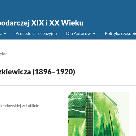
podarczej XIX i XX Wieku
ść
Procedura recenzyjna
Dla Autorów
Polityka czasop
ykuł
zkiewicza (1896–1920)
kłodowskiej w Lublinie