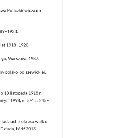
wa Policzkiewicza do
889–1933.
 lat 1918–1920.
iego, Warszawa 1987.
ny polsko-bolszewickiej,
o 18 listopada 1918 r.
ęć” 1998, nr 5/4, s. 245–
ludziach z okresu walk o
 Dziuda, Łódź 2013.