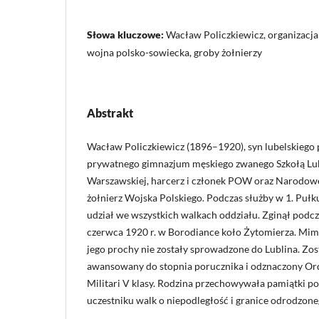
Słowa kluczowe:
Wacław Policzkiewicz, organizacja
wojna polsko-sowiecka, groby żołnierzy
Abstrakt
Wacław Policzkiewicz (1896–1920), syn lubelskiego
prywatnego gimnazjum męskiego zwanego Szkołą Lube
Warszawskiej, harcerz i członek POW oraz Narodowe
żołnierz Wojska Polskiego. Podczas służby w 1. Puł
udział we wszystkich walkach oddziału. Zginął podcz
czerwca 1920 r. w Borodiance koło Żytomierza. Mimo
jego prochy nie zostały sprowadzone do Lublina. Zos
awansowany do stopnia porucznika i odznaczony O
Militari V klasy. Rodzina przechowywała pamiątki p
uczestniku walk o niepodległość i granice odrodzone