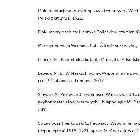
Dokumentacja w sprawie sprowadzenia zwłok Wacła
Polski z lat 1921–1922.
Dokumenty osobiste Henryka Policzkiewicza z lat 1
Korespondencja Wacława Policzkiewicza z rodziną z
Lepecki M., Pamiętnik adiutanta Marszałka Piłsudsk
Lepecki M. B., W blaskach wojny. Wspomnienia z woj
red. B. Gołkowska, Łomianki 2017.
Stawarz A., Pierwsze dni wolności: Warszawa od 10 d
(wybór materiałów prasowych), „Niepodległość i Pami
339.
Strzembosz-Pieńkowski S., Peowiacy. Wspomnienia o 
niepodległość 1918–1921, oprac. M. Andrzejczyk, K.