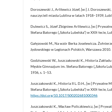
Doroszewski J., Arlitewicz Józef, [w:] J. Doroszewski
nauczycieli miasta Lublina w latach 1918–1939, Lubl
Dulewicz S., Józef Zbigniew Arlitewicz, [w:] Prywat
Stefana Batorego („Szkoła Lubelska”) w XXX-lecie, Lu
Gałęzowski M., Na wzór Berka Joselewicza. Żołnierz
żydowskiego w Legionach Polskich, Warszawa 2010.
Godziszewski W., Juszczakowski K., Historia Zakład
Męskie Gimnazjum im. Stefana Batorego („Szkoła Lube
1936, s. 1–53.
Juszczakowski K., Historia II L. D.H., [w:] Prywatne
Stefana Batorego („Szkoła Lubelska”) w XXX-lecie, Lu
https://doi.org/10.1017/S00202681000346
Juszczakowski K., Wacław Policzkiewicz, [w:] Pryw