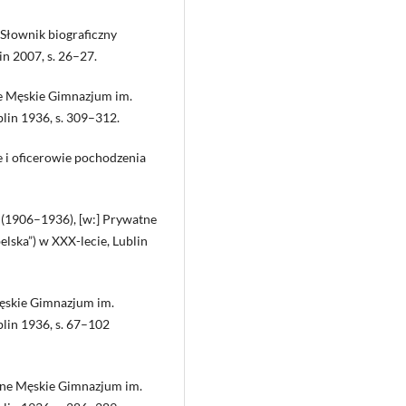
, Słownik biograficzny
in 2007, s. 26–27.
ne Męskie Gimnazjum im.
blin 1936, s. 309–312.
e i oficerowie pochodzenia
u (1906–1936), [w:] Prywatne
lska”) w XXX-lecie, Lublin
 Męskie Gimnazjum im.
blin 1936, s. 67–102
atne Męskie Gimnazjum im.