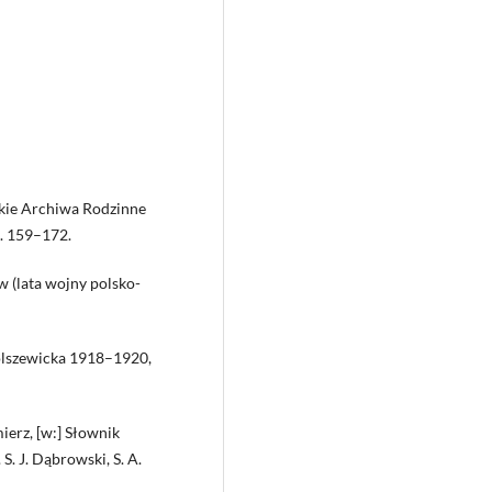
skie Archiwa Rodzinne
s. 159–172.
w (lata wojny polsko-
olszewicka 1918–1920,
mierz, [w:] Słownik
. J. Dąbrowski, S. A.