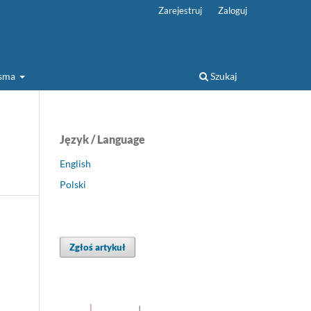
Zarejestruj
Zaloguj
isma
Szukaj
Język / Language
English
Polski
Zgłoś artykuł