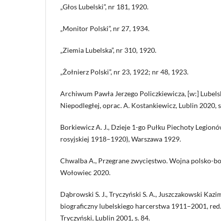
„Głos Lubelski”, nr 181, 1920.
„Monitor Polski”, nr 27, 1934.
„Ziemia Lubelska”, nr 310, 1920.
„Żołnierz Polski”, nr 23, 1922; nr 48, 1923.
Archiwum Pawła Jerzego Policzkiewicza, [w:] Lubel
Niepodległej, oprac. A. Kostankiewicz, Lublin 2020, 
Borkiewicz A. J., Dzieje 1-go Pułku Piechoty Legionó
rosyjskiej 1918–1920), Warszawa 1929.
Chwalba A., Przegrane zwycięstwo. Wojna polsko-b
Wołowiec 2020.
Dąbrowski S. J., Tryczyński S. A., Juszczakowski Kazi
biograficzny lubelskiego harcerstwa 1911–2001, red. S
Tryczyński, Lublin 2001, s. 84.