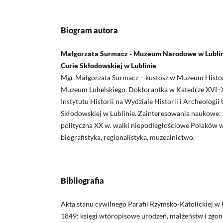
Biogram autora
Małgorzata Surmacz - Muzeum Narodowe w Lublini
Curie Skłodowskiej w Lublinie
Mgr Małgorzata Surmacz – kustosz w Muzeum Histori
Muzeum Lubelskiego. Doktorantka w Katedrze XVI–X
Instytutu Historii na Wydziale Historii i Archeologi
Skłodowskiej w Lublinie. Zainteresowania naukowe: 
polityczna XX w. walki niepodległościowe Polaków 
biografistyka, regionalistyka, muzealnictwo.
Bibliografia
Akta stanu cywilnego Parafii Rzymsko-Katolickiej w
1849: księgi wtóropisowe urodzeń, małżeństw i zgonów