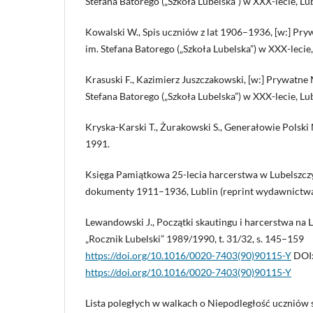
Stefana Batorego („Szkoła Lubelska”) w XXX-lecie, Lu
Kowalski W., Spis uczniów z lat 1906–1936, [w:] P
im. Stefana Batorego („Szkoła Lubelska”) w XXX-lecie
Krasuski F., Kazimierz Juszczakowski, [w:] Prywatn
Stefana Batorego („Szkoła Lubelska”) w XXX-lecie, Lu
Kryska-Karski T., Żurakowski S., Generałowie Polski
1991.
Księga Pamiątkowa 25-lecia harcerstwa w Lubelszcz
dokumenty 1911–1936, Lublin (reprint wydawnictwa
Lewandowski J., Początki skautingu i harcerstwa na 
„Rocznik Lubelski” 1989/1990, t. 31/32, s. 145–159
https://doi.org/10.1016/0020-7403(90)90115-Y
DOI
https://doi.org/10.1016/0020-7403(90)90115-Y
Lista poległych w walkach o Niepodległość uczniów s