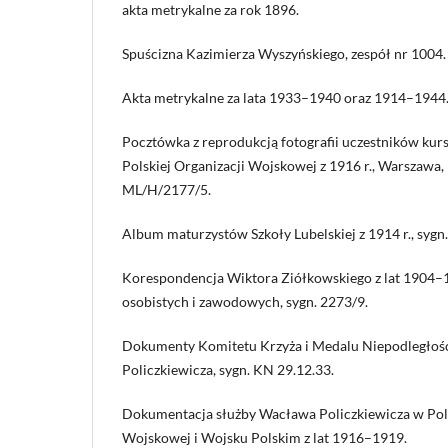
akta metrykalne za rok 1896.
Spuścizna Kazimierza Wyszyńskiego, zespół nr 1004.
Akta metrykalne za lata 1933–1940 oraz 1914–1944
Pocztówka z reprodukcją fotografii uczestników kurs
Polskiej Organizacji Wojskowej z 1916 r., Warszawa, l
ML/H/2177/5.
Album maturzystów Szkoły Lubelskiej z 1914 r., sygn. 
Korespondencja Wiktora Ziółkowskiego z lat 1904
osobistych i zawodowych, sygn. 2273/9.
Dokumenty Komitetu Krzyża i Medalu Niepodległoś
Policzkiewicza, sygn. KN 29.12.33.
Dokumentacja służby Wacława Policzkiewicza w Pols
Wojskowej i Wojsku Polskim z lat 1916–1919.