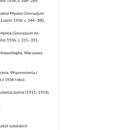
blin 1936, s. 286–289.
rywatne Męskie Gimnazjum
, Lublin 1936, s. 344–380.
e Męskie Gimnazjum im.
blin 1936, s. 315–331.
 Niepodległej, Warszawa
yźnie. Wspomnienia i
 z 1936 roku).
Lubelszczyźnie (1911–1914),
:
zkół lubelskich