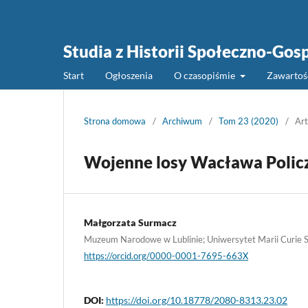
Studia z Historii Społeczno-Gos
Start
Ogłoszenia
O czasopiśmie
Zawarto
Strona domowa
/
Archiwum
/
Tom 23 (2020)
/
Art
Wojenne losy Wacława Polic
Małgorzata Surmacz
Muzeum Narodowe w Lublinie; Uniwersytet Marii Curie S
https://orcid.org/0000-0001-7695-663X
DOI:
https://doi.org/10.18778/2080-8313.23.02