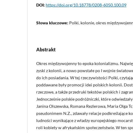
DOI:
https://doi.org/10.18778/0208-6050.100.09
Słowa kluczowe:
Polki, kolonie, okres międzywojenn
Abstrakt
Okres międzywojenny to epoka kolonializmu. Najwi
zyski z kolonii, a nowo powstałe po I wojnie światow
do ich posiadania. W tej rzeczywistości Polki, czytaj
poddawane były promocji idei polskich kolonii. Dos
rzeczowe, a także przedruki tekstów polskich i zagr
Jednocześnie polskie podróżniczki, które odwiedzały 
Janina Olszewska, Romana Rezlerowa, Maria Olga Tc
pseudonimem N.Z., zdawały relacje podkreślające kor
ludności wynikające z władzy europejskiego mocarst
roli kobiety w afrykańskim społeczeństwie. W ten s