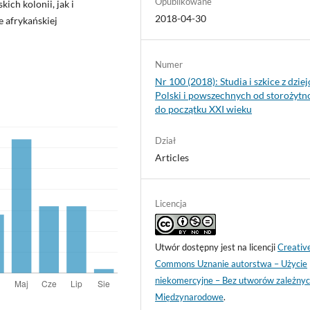
Opublikowane
ich kolonii, jak i
2018-04-30
e afrykańskiej
Numer
Nr 100 (2018): Studia i szkice z dzie
Polski i powszechnych od storożytn
do początku XXI wieku
Dział
Articles
Licencja
Utwór dostępny jest na licencji
Creativ
Commons Uznanie autorstwa – Użycie
niekomercyjne – Bez utworów zależnyc
Międzynarodowe
.