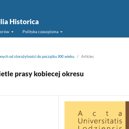
lia Historica
torów
Polityka czasopisma
chnych od storożytności do początku XXI wieku
/
Articles
ietle prasy kobiecej okresu