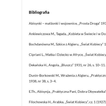
Bibliografia
Abisynki – małżonki i wojownice, „Prosta Droga” 1935,
Ankiewiczowa M., Tagada, „Kobieta w Świecie i w Dom
Bochdanówna M., Szkice z Algieru, „Świat Kobiecy” 19
Cipriani L., Matka i Dziecko w Afryce, „Świat Kobiecy”
Dekańska H., Angola, „Bluszcz” 1931, nr 26, s. 10–11.
Dunin-Borkowski M., Wrażenia z Algieru, „Praktycz
1938, nr 38, s. 3–4.
E.Th., Abisynja, „Praktyczna Pani, Dobra Obywatelka” 
Filochowska H., Arabka, „Świat Kobiecy”, cz. 1 (1927),