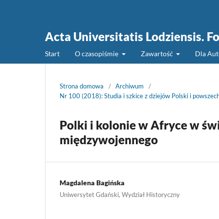
Acta Universitatis Lodziensis. Fo
Start
O czasopiśmie
Zawartość
Dla Au
Strona domowa
/
Archiwum
/
Nr 100 (2018): Studia i szkice z dziejów Polski i powsze
Polki i kolonie w Afryce w św
międzywojennego
Magdalena Bagińska
Uniwersytet Gdański, Wydział Historyczny