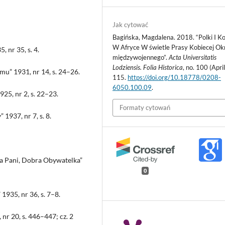
Jak cytować
Bagińska, Magdalena. 2018. “Polki I Ko
W Afryce W świetle Prasy Kobiecej Ok
 nr 35, s. 4.
międzywojennego”.
Acta Universitatis
Lodziensis. Folia Historica
, no. 100 (April
u” 1931, nr 14, s. 24–26.
115.
https://doi.org/10.18778/0208-
6050.100.09
.
25, nr 2, s. 22–23.
Formaty cytowań
 1937, nr 7, s. 8.
na Pani, Dobra Obywatelka”
0
1935, nr 36, s. 7–8.
 nr 20, s. 446–447; cz. 2