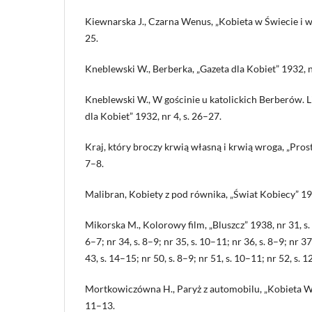
Kiewnarska J., Czarna Wenus, „Kobieta w Świecie i w
25.
Kneblewski W., Berberka, „Gazeta dla Kobiet” 1932, nr
Kneblewski W., W gościnie u katolickich Berberów. Lis
dla Kobiet” 1932, nr 4, s. 26–27.
Kraj, który broczy krwią własną i krwią wroga, „Prost
7–8.
Malibran, Kobiety z pod równika, „Świat Kobiecy” 1928
Mikorska M., Kolorowy film, „Bluszcz” 1938, nr 31, s. 7
6–7; nr 34, s. 8–9; nr 35, s. 10–11; nr 36, s. 8–9; nr 37
43, s. 14–15; nr 50, s. 8–9; nr 51, s. 10–11; nr 52, s. 
Mortkowiczówna H., Paryż z automobilu, „Kobieta Ws
11–13.