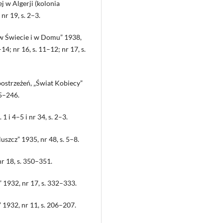
j w Algerji (kolonia
nr 19, s. 2–3.
a w Świecie i w Domu” 1938,
–14; nr 16, s. 11–12; nr 17, s.
postrzeżeń, „Świat Kobiecy”
45–246.
1 i 4–5 i nr 34, s. 2–3.
szcz” 1935, nr 48, s. 5–8.
nr 18, s. 350–351.
 1932, nr 17, s. 332–333.
1932, nr 11, s. 206–207.