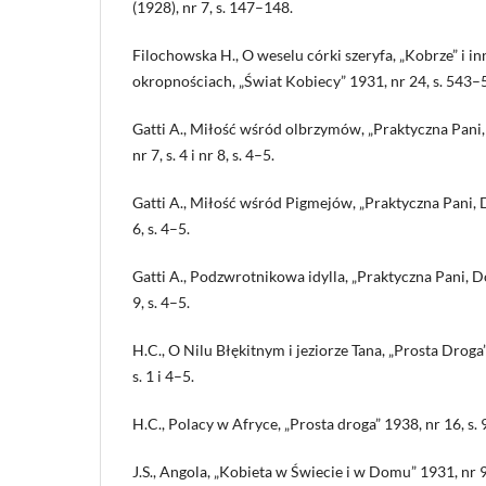
(1928), nr 7, s. 147–148.
Filochowska H., O weselu córki szeryfa, „Kobrze” i i
okropnościach, „Świat Kobiecy” 1931, nr 24, s. 543–
Gatti A., Miłość wśród olbrzymów, „Praktyczna Pani
nr 7, s. 4 i nr 8, s. 4–5.
Gatti A., Miłość wśród Pigmejów, „Praktyczna Pani,
6, s. 4–5.
Gatti A., Podzwrotnikowa idylla, „Praktyczna Pani, 
9, s. 4–5.
H.C., O Nilu Błękitnym i jeziorze Tana, „Prosta Droga” 
s. 1 i 4–5.
H.C., Polacy w Afryce, „Prosta droga” 1938, nr 16, s. 9–
J.S., Angola, „Kobieta w Świecie i w Domu” 1931, nr 9