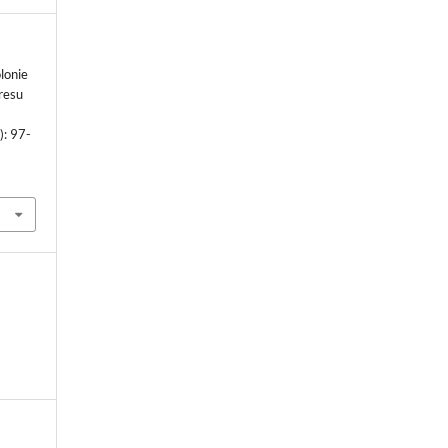
lonie
resu
): 97-