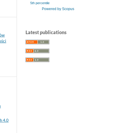
5th percentile
Powered by Scopus
Latest publications
jów
ości
e
h 4.0