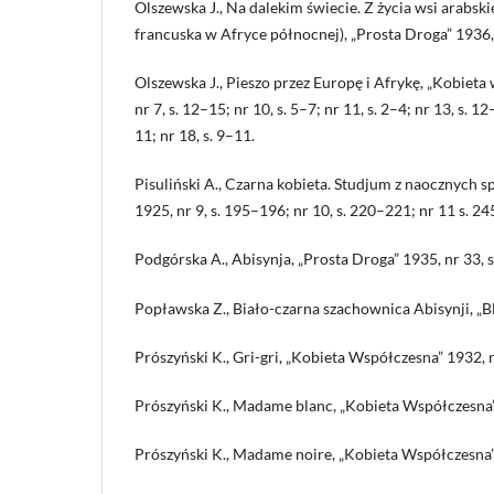
Olszewska J., Na dalekim świecie. Z życia wsi arabskie
francuska w Afryce północnej), „Prosta Droga” 1936, 
Olszewska J., Pieszo przez Europę i Afrykę, „Kobiet
nr 7, s. 12–15; nr 10, s. 5–7; nr 11, s. 2–4; nr 13, s. 12
11; nr 18, s. 9–11.
Pisuliński A., Czarna kobieta. Studjum z naocznych s
1925, nr 9, s. 195–196; nr 10, s. 220–221; nr 11 s. 2
Podgórska A., Abisynja, „Prosta Droga” 1935, nr 33, s. 
Popławska Z., Biało-czarna szachownica Abisynji, „Blu
Prószyński K., Gri-gri, „Kobieta Współczesna” 1932, 
Prószyński K., Madame blanc, „Kobieta Współczesna”
Prószyński K., Madame noire, „Kobieta Współczesna” 