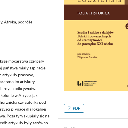
y, Afryka, podróże
ększe mocarstwa czerpały
ej państwa miały aspiracje
ąc artykuły prasowe,
tarczano im artykuły
anicznych odkrywców.
kolonie w Afryce, jak
hórznicka czy autorka pod
PDF
zyści płynące dla lokalnej
wa. Poza tym skupiały się na
posób artykuły były zarówno