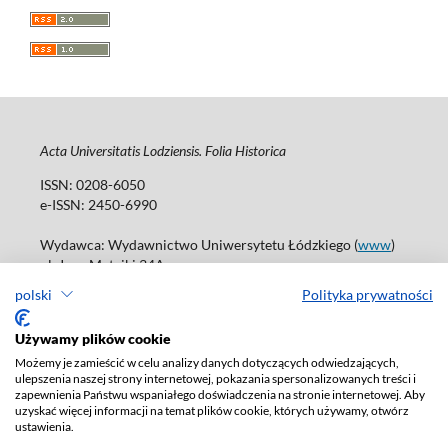
Acta Universitatis Lodziensis. Folia Historica
ISSN: 0208-6050
e-ISSN: 2450-6990
Wydawca: Wydawnictwo Uniwersytetu Łódzkiego (
www
)
ul. Jana Matejki 34A
90-237 Łódź
polski
Polityka prywatności
Tel.: 42 235 01 65, fax: 42 66 55 86
Biuro: journals@uni.lodz.pl
Używamy plików cookie
Możemy je zamieścić w celu analizy danych dotyczących odwiedzających,
Deklaracja dostępności
ulepszenia naszej strony internetowej, pokazania spersonalizowanych treści i
zapewnienia Państwu wspaniałego doświadczenia na stronie internetowej. Aby
uzyskać więcej informacji na temat plików cookie, których używamy, otwórz
ustawienia.