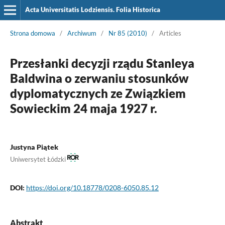
Acta Universitatis Lodziensis. Folia Historica
Strona domowa
/
Archiwum
/
Nr 85 (2010)
/
Articles
Przesłanki decyzji rządu Stanleya
Baldwina o zerwaniu stosunków
dyplomatycznych ze Związkiem
Sowieckim 24 maja 1927 r.
Justyna Piątek
Uniwersytet Łódzki
DOI:
https://doi.org/10.18778/0208-6050.85.12
Abstrakt