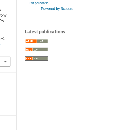
5th percentile
Powered by Scopus
ż
rony
 Po
Latest publications
ry):
-