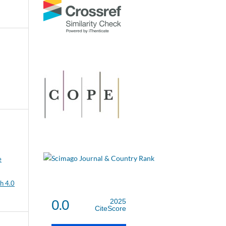
e
h 4.0
0.0
2025
CiteScore