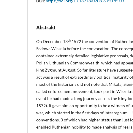
DOI:
https://doi.org/10.18778/0208-6050.85.03
Abstrakt
th
On December 13
1572 the convention of Ruthenian
Sadowa Wisznia before the convocation. The conseq
contained extremely detailed legislative proposals, 
Polish-Lithuanian Commonwealth, which had appeared
king Zygmunt August. So far literature have suggest
act was a result of extraordinary political maturity o
most of the historians did not note that Mikolaj Sieni
called enforcement movement, took part in Wisznia’s
event he had made a long journey across the Kingdo
1572). It gave him an opportunity to be a witness of
war, which started in the first days of interregnum. H
conventions, 3 of which had higher status than just l
enabled Ruthenian nobility to made analysis of real