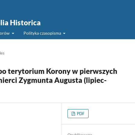
lia Historica
torów
Polityka czasopisma
les
 po terytorium Korony w pierwszych
ierci Zygmunta Augusta (lipiec-
PDF
Opublikowane