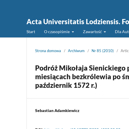
Acta Universitatis Lodziensis. Fo
Start
O czasopiśmie
Zawartość
Dla Au
Strona domowa
/
Archiwum
/
Nr 85 (2010)
/
Artic
Podróż Mikołaja Sienickiego
miesiącach bezkrólewia po śm
październik 1572 r.)
Sebastian Adamkiewicz