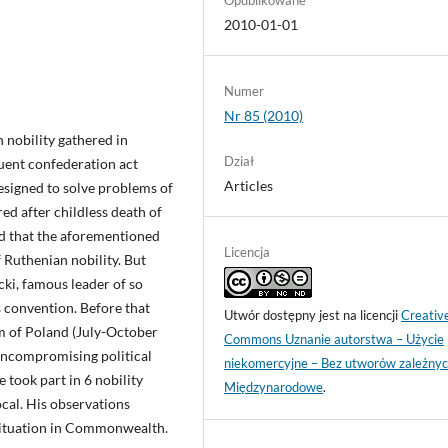
2010-01-01
Numer
Nr 85 (2010)
 nobility gathered in
Dział
uent confederation act
Articles
designed to solve problems of
 after childless death of
ed that the aforementioned
Licencja
f Ruthenian nobility. But
cki, famous leader of so
 convention. Before that
Utwór dostępny jest na licencji
Creativ
m of Poland (July-October
Commons Uznanie autorstwa – Użycie
 uncompromising political
niekomercyjne – Bez utworów zależnyc
e took part in 6 nobility
Międzynarodowe
.
ocal. His observations
 situation in Commonwealth.