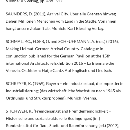
Vienna: VS Verlag, pp. 488–512.
SAUNDERS, D. (2011), Arrival City. Über alle Grenzen hinweg
ziehen Millionen Menschen vom Land in die Städte. Von ihnen
hängt unsere Zukunft ab. Munich: Karl Blessing Verlag.
SCHMAL, P.C., ELSER, O. and SCHEUERMANN, A. (eds.) (2016),
Making Heimat. German Arrival Country. Catalogue in
conjunction published for the German Pavilion at the 15th
international Architecture Exhibition 2016 – La Biennale die
Venezia. Ostfildern: Hatje Cantz. Auf Englisch und Deutsch.
SCHREYER, K. (1969), Bayern – ein Industriestaat, die importierte
Industrialisierung; (das wirtschaftliche Wachstum nach 1945 als
Ordnungs- und Strukturproblem). Munich–Vienna.
STICHWEH, R., ‘Fremdenangst and Fremdenfeindlichkeit –
Historische und sozialstrukturelle Bedingungen’, [in:]
Bundesinstitut für Bau-, Stadt- und Raumforschung (ed.) (2017),