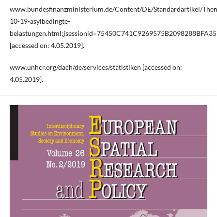
www.bundesfinanzministerium.de/Content/DE/Standardartikel/Theme
10-19-asylbedingte-
belastungen.html;jsessionid=75450C741C9269575B2098288BFA3
[accessed on: 4.05.2019].
www.unhcr.org/dach/de/services/statistiken [accessed on:
4.05.2019].