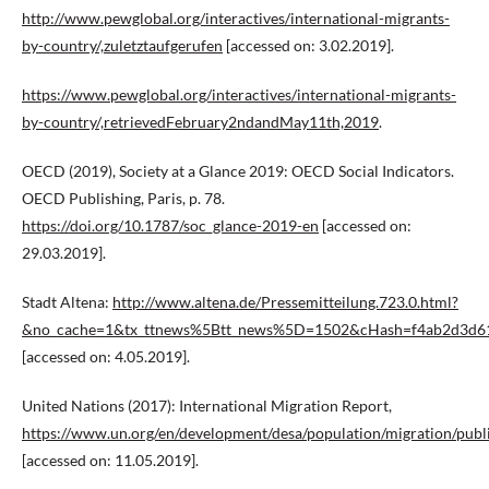
http://www.pewglobal.org/interactives/international-migrants-
by-country/,zuletztaufgerufen
[accessed on: 3.02.2019].
https://www.pewglobal.org/interactives/international-migrants-
by-country/,retrievedFebruary2ndandMay11th,2019
.
OECD (2019), Society at a Glance 2019: OECD Social Indicators.
OECD Publishing, Paris, p. 78.
https://doi.org/10.1787/soc_glance-2019-en
[accessed on:
29.03.2019].
Stadt Altena:
http://www.altena.de/Pressemitteilung.723.0.html?
&no_cache=1&tx_ttnews%5Btt_news%5D=1502&cHash=f4ab2d3d6
[accessed on: 4.05.2019].
United Nations (2017): International Migration Report,
https://www.un.org/en/development/desa/population/migration/publ
[accessed on: 11.05.2019].