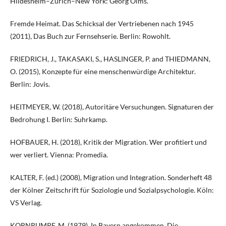
Hildesheim–Zürich–New York: Georg Olms.
Fremde Heimat. Das Schicksal der Vertriebenen nach 1945
(2011), Das Buch zur Fernsehserie. Berlin: Rowohlt.
FRIEDRICH, J., TAKASAKI, S., HASLINGER, P. and THIEDMANN,
O. (2015), Konzepte für eine menschenwürdige Architektur.
Berlin: Jovis.
HEITMEYER, W. (2018), Autoritäre Versuchungen. Signaturen der
Bedrohung I. Berlin: Suhrkamp.
HOFBAUER, H. (2018), Kritik der Migration. Wer profitiert und
wer verliert. Vienna: Promedia.
KALTER, F. (ed.) (2008), Migration und Integration. Sonderheft 48
der Kölner Zeitschrift für Soziologie und Sozialpsychologie. Köln:
VS Verlag.
KORNRUMPF, M. (1979), In Bayern angekommen. Die