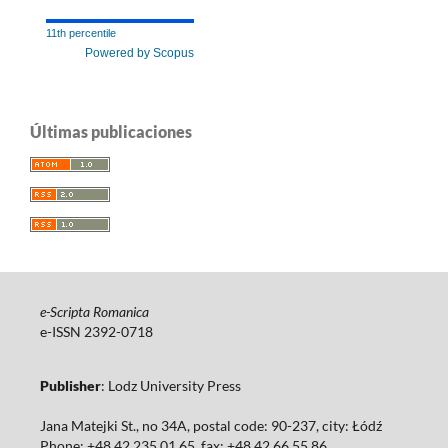
11th percentile
Powered by Scopus
Últimas publicaciones
e-Scripta Romanica
e-ISSN 2392-0718
Publisher
: Lodz University Press
Jana Matejki St., no 34A, postal code: 90-237, city: Łódź
Phone: +48 42 235 01 65, fax: +48 42 66 55 86