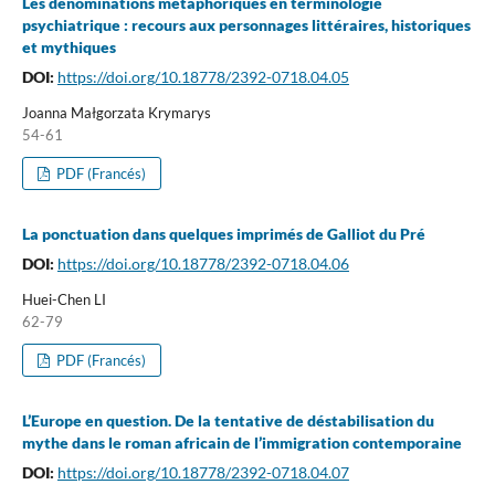
Les dénominations métaphoriques en terminologie
psychiatrique : recours aux personnages littéraires, historiques
et mythiques
DOI:
https://doi.org/10.18778/2392-0718.04.05
Joanna Małgorzata Krymarys
54-61
PDF (Francés)
La ponctuation dans quelques imprimés de Galliot du Pré
DOI:
https://doi.org/10.18778/2392-0718.04.06
Huei-Chen LI
62-79
PDF (Francés)
L’Europe en question. De la tentative de déstabilisation du
mythe dans le roman africain de l’immigration contemporaine
DOI:
https://doi.org/10.18778/2392-0718.04.07