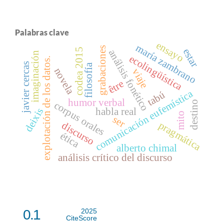
Palabras clave
ensayo
maría zambrano
grabaciones
estar
5
análisis fonético
imaginación
ecolingüística
explotación de los datos.
javier cercas
filosofía
novela
viaje
c
o
d
e
a
2
0
1
être
comunicación eufemística
tabú
humor verbal
destino
corpus orales
deixis
habla real
mito
ser
pragmática
discurso
ética
alberto chimal
análisis crítico del discurso
0.1
2025
CiteScore