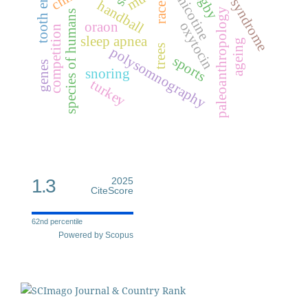
marfan syndrome
tooth eruption
rugby
nicotine
handball
race
paleoanthropology
species of humans
oxytocin
oraon
competition
sleep apnea
ageing
trees
polysomnography
sports
genes
snoring
turkey
1.3
2025
CiteScore
62nd percentile
Powered by Scopus