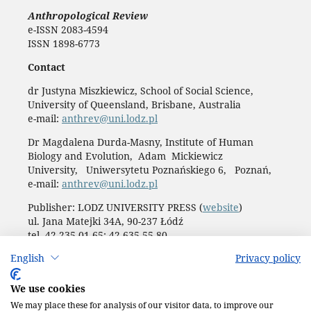
Anthropological Review
e-ISSN 2083-4594
ISSN 1898-6773
Contact
dr Justyna Miszkiewicz, School of Social Science,
University of Queensland, Brisbane, Australia
e-mail:
anthrev@uni.lodz.pl
Dr Magdalena Durda-Masny, Institute of Human
Biology and Evolution, Adam Mickiewicz
University, Uniwersytetu Poznańskiego 6, Poznań,
e-mail:
anthrev@uni.lodz.pl
Publisher: LODZ UNIVERSITY PRESS (
website
)
ul. Jana Matejki 34A, 90-237 Łódź
tel. 42 235 01 65; 42 635 55 80
Biuro:
journals@uni.lodz.pl
English
Privacy policy
Accesibility declaration
We use cookies
We may place these for analysis of our visitor data, to improve our