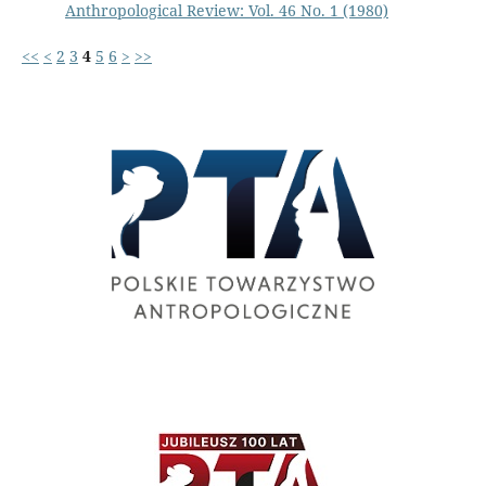
Anthropological Review: Vol. 46 No. 1 (1980)
<<
<
2
3
4
5
6
>
>>