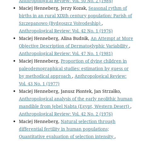
Anthropological Review: Vol. 50 No. 2 (1984)
Maciej Henneberg, Jerzy Kozak,
Seasonal rythm of
births in an rural XIXth century population: Parish of
Szczepanowo (Bydgoszcz Voivodeship)
,
Anthropological Review: Vol. 42 No. 1 (1976)
Maciej Henneberg, Alina Budnik,
An Attempt at More
Objective Description of Dermatoglyphic Variability
,
Anthropological Review: Vol. 47 No. 1 (1981)
Maciej Henneberg,
Proportion of dying children in
paleodemographical studies: estimation by guess or
by methodical approach
,
Anthropological Review:
Vol. 43 No. 1 (1977)
Maciej Henneberg, Janusz Piontek, Jan Strzałko,
Anthropological analysis of the early neolithic human
mandible from Jebel Nabta (Egypt, Western Desert)
,
Anthropological Review: Vol. 42 No. 2 (1976)
Maciej Henneberg,
Natural selection through
differential fertility in human populations;
Quantitative evaluation of selection intensity
,