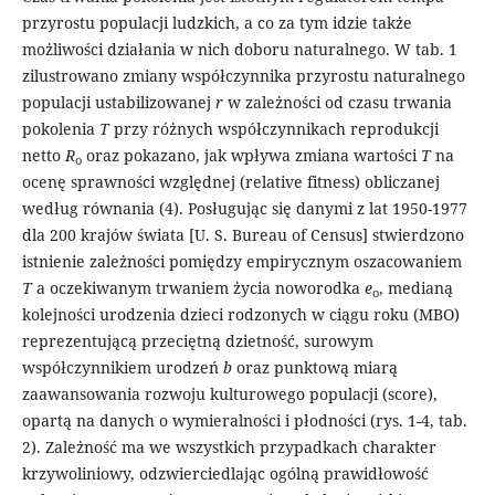
przyrostu populacji ludzkich, a co za tym idzie także
możliwości działania w nich doboru naturalnego. W tab. 1
zilustrowano zmiany współczynnika przyrostu naturalnego
populacji ustabilizowanej
r
w zależności od czasu trwania
pokolenia
T
przy różnych współczynnikach reprodukcji
netto
R
oraz pokazano, jak wpływa zmiana wartości
T
na
o
ocenę sprawności względnej (relative fitness) obliczanej
według równania (4). Posługując się danymi z lat 1950-1977
dla 200 krajów świata [U. S. Bureau of Census] stwierdzono
istnienie zależności pomiędzy empirycznym oszacowaniem
T
a oczekiwanym trwaniem życia noworodka
e
, medianą
o
kolejności urodzenia dzieci rodzonych w ciągu roku (MBO)
reprezentującą przeciętną dzietność, surowym
współczynnikiem urodzeń
b
oraz punktową miarą
zaawansowania rozwoju kulturowego populacji (score),
opartą na danych o wymieralności i płodności (rys. 1-4, tab.
2). Zależność ma we wszystkich przypadkach charakter
krzywoliniowy, odzwierciedlając ogólną prawidłowość