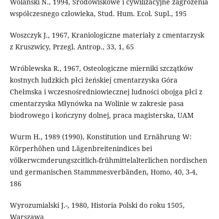
Wolański N., 1994, Środowiskowe i cywilizacyjne zagrożenia
współczesnego człowieka, Stud. Hum. Ecol. Supl., 195
Woszczyk J., 1967, Kraniologiczne materiały z cmentarzysk
z Kruszwicy, Przegl. Antrop., 33, 1, 65
Wróblewska R., 1967, Osteologiczne mierniki szczątków
kostnych ludzkich płci żeńskiej cmentarzyska Góra
Chełmska i wczesnośredniowiecznej ludności obojga płci z
cmentarzyska Młynówka na Wolinie w zakresie pasa
biodrowego i kończyny dolnej, praca magisterska, UAM
Wurm H., 1989 (1990), Konstitution und Ernährung W:
Körperhöhen und Lägenbreitenindices bei
völkerwcmderungszcitlich-frühmittelalterlichen nordischen
und germanischen Stammmesverbänden, Homo, 40, 3-4,
186
Wyrozumialski J.-, 1980, Historia Polski do roku 1505,
Warszawa