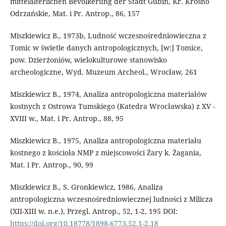
mittelalterlichen Bevölkerung der Stadt Gubin, Kr. Krosno
Odrzańskie, Mat. i Pr. Antrop., 86, 157
Miszkiewicz B., 1973b, Ludność wczesnośredniowieczna z
Tomic w świetle danych antropologicznych, [w:] Tomice,
pow. Dzierżoniów, wielokulturowe stanowisko
archeologiczne, Wyd. Muzeum Archeol., Wrocław, 261
Miszkiewicz B., 1974, Analiza antropologiczna materiałów
kostnych z Ostrowa Tumskiego (Katedra Wrocławska) z XV -
XVIII w., Mat. i Pr. Antrop., 88, 95
Miszkiewicz B., 1975, Analiza antropologiczna materiału
kostnego z kościoła NMP z miejscowości Żary k. Żagania,
Mat. i Pr. Antrop., 90, 99
Miszkiewicz B., S. Gronkiewicz, 1986, Analiza
antropologiczna wczesnośredniowiecznej ludności z Milicza
(XII-XIII w. n.e.), Przegl. Antrop., 52, 1-2, 195 DOI:
https://doi.org/10.18778/1898-6773.52.1-2.18