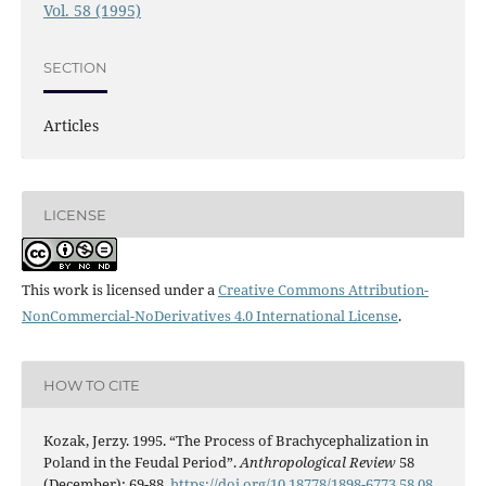
Vol. 58 (1995)
SECTION
Articles
LICENSE
This work is licensed under a
Creative Commons Attribution-
NonCommercial-NoDerivatives 4.0 International License
.
HOW TO CITE
Kozak, Jerzy. 1995. “The Process of Brachycephalization in
Poland in the Feudal Period”.
Anthropological Review
58
(December): 69-88.
https://doi.org/10.18778/1898-6773.58.08
.