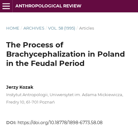
ANTHROPOLOGICAL REVIEW
HOME
/
ARCHIVES
/
VOL. 58 (1995)
/
Articles
The Process of
Brachycephalization in Poland
in the Feudal Period
Jerzy Kozak
Instytut Antropologii, Uniwersytet im. Adama Mickiewicza,
Fredry 10, 61-701 Poznań
DOI:
https://doi.org/10.18778/1898-6773.58.08