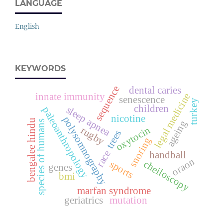
LANGUAGE
English
KEYWORDS
sequence
dental caries
legal medicine
innate immunity
senescence
turkey
children
sleep apnea
paleoanthropology
nicotine
polysomnography
bengalee hindu
ageing
species of humans
oxytocin
rugby
trees
snoring
race
handball
oraon
sports
cheiloscopy
genes
bmi
marfan syndrome
geriatrics
mutation