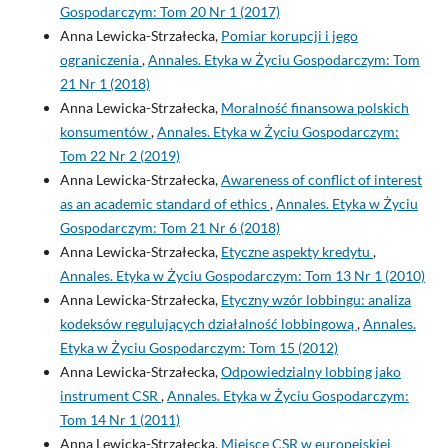
Gospodarczym: Tom 20 Nr 1 (2017)
Anna Lewicka-Strzałecka,
Pomiar korupcji i jego
ograniczenia
,
Annales. Etyka w Życiu Gospodarczym: Tom
21 Nr 1 (2018)
Anna Lewicka-Strzałecka,
Moralność finansowa polskich
konsumentów
,
Annales. Etyka w Życiu Gospodarczym:
Tom 22 Nr 2 (2019)
Anna Lewicka-Strzałecka,
Awareness of conflict of interest
as an academic standard of ethics
,
Annales. Etyka w Życiu
Gospodarczym: Tom 21 Nr 6 (2018)
Anna Lewicka-Strzałecka,
Etyczne aspekty kredytu
,
Annales. Etyka w Życiu Gospodarczym: Tom 13 Nr 1 (2010)
Anna Lewicka-Strzałecka,
Etyczny wzór lobbingu: analiza
kodeksów regulujących działalność lobbingową
,
Annales.
Etyka w Życiu Gospodarczym: Tom 15 (2012)
Anna Lewicka-Strzałecka,
Odpowiedzialny lobbing jako
instrument CSR
,
Annales. Etyka w Życiu Gospodarczym:
Tom 14 Nr 1 (2011)
Anna Lewicka-Strzałecka,
Miejsce CSR w europejskiej