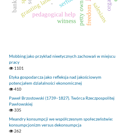
granting land freehold
petty ownership
banking
serfdom
-
salesians
freedom
pedagogical help
witness
Mobbing jako przykład nieetycznych zachowań w miejscu
pracy
1101
Etyka gospodarcza jako refleksja nad jakościowym
potencjałem działalności ekonomicznej
410
Paweł Brzostowski (1739–1827). Twórca Rzeczpospolitej
Pawłowskiej
335
Meandry konsumpcji we współczesnym społeczeństwie:
konsumpcjonizm versus dekonsumpcja
262