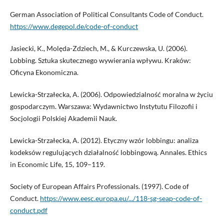
German Association of Political Consultants Code of Conduct.
https://www.degepol.de/code-of-conduct
Jasiecki, K., Molęda-Zdziech, M., & Kurczewska, U. (2006).
Lobbing. Sztuka skutecznego wywierania wpływu. Kraków:
Oficyna Ekonomiczna.
Lewicka-Strzałecka, A. (2006). Odpowiedzialność moralna w życiu
gospodarczym. Warszawa: Wydawnictwo Instytutu Filozofii i
Socjologii Polskiej Akademii Nauk.
Lewicka-Strzałecka, A. (2012). Etyczny wzór lobbingu: analiza
kodeksów regulujących działalność lobbingową. Annales. Ethics
in Economic Life, 15, 109–119.
Society of European Affairs Professionals. (1997). Code of
Conduct.
https://www.eesc.europa.eu/.../118-sg-seap-code-of-
conduct.pdf