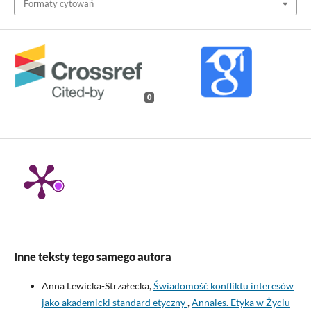
Formaty cytowań
0
Inne teksty tego samego autora
Anna Lewicka-Strzałecka,
Świadomość konfliktu interesów
jako akademicki standard etyczny
,
Annales. Etyka w Życiu