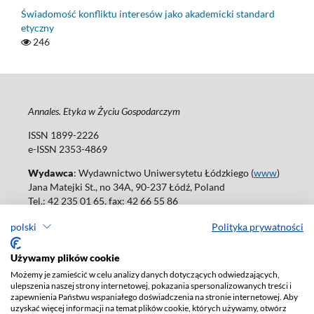
Świadomość konfliktu interesów jako akademicki standard
etyczny
246
Annales. Etyka w Życiu Gospodarczym
ISSN 1899-2226
e-ISSN 2353-4869
Wydawca
: Wydawnictwo Uniwersytetu Łódzkiego (
www
)
Jana Matejki St., no 34A, 90-237 Łódź, Poland
Tel.: 42 235 01 65, fax: 42 66 55 86
Biuro: agnieszka.janicka@uni.lodz.pl
polski
Polityka prywatności
Deklaracja dostępności
Używamy plików cookie
Możemy je zamieścić w celu analizy danych dotyczących odwiedzających,
ulepszenia naszej strony internetowej, pokazania spersonalizowanych treści i
zapewnienia Państwu wspaniałego doświadczenia na stronie internetowej. Aby
uzyskać więcej informacji na temat plików cookie, których używamy, otwórz