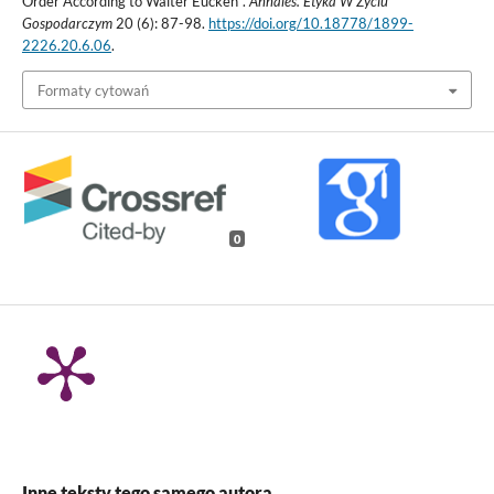
Order According to Walter Eucken”.
Annales. Etyka W Życiu
Gospodarczym
20 (6): 87-98.
https://doi.org/10.18778/1899-
2226.20.6.06
.
Formaty cytowań
0
Inne teksty tego samego autora