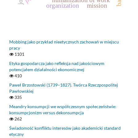
humanization of work
organization
mission
Mobbing jako przykład nieetycznych zachowań w miejscu
pracy
1101
Etyka gospodarcza jako refleksja nad jakościowym
potencjałem działalności ekonomicznej
410
Paweł Brzostowski (1739–1827). Twórca Rzeczpospolitej
Pawłowskiej
335
Meandry konsumpcji we współczesnym społeczeństwie:
konsumpcjonizm versus dekonsumpcja
262
Świadomość konfliktu interesów jako akademicki standard
etyczny