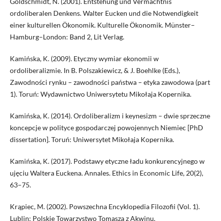
Goldschmidt, N. (2001). Entstehung und Vermächtnis
ordoliberalen Denkens. Walter Eucken und die Notwendigkeit
einer kulturellen Ökonomik. Kulturelle Ökonomik. Münster–
Hamburg–London: Band 2, Lit Verlag.
Kamińska, K. (2009). Etyczny wymiar ekonomii w
ordoliberalizmie. In B. Polszakiewicz, & J. Boehlke (Eds.),
Zawodności rynku – zawodności państwa – etyka zawodowa (part
1). Toruń: Wydawnictwo Uniwersytetu Mikołaja Kopernika.
Kamińska, K. (2014). Ordoliberalizm i keynesizm – dwie sprzeczne
koncepcje w polityce gospodarczej powojennych Niemiec [PhD
dissertation]. Toruń: Uniwersytet Mikołaja Kopernika.
Kamińska, K. (2017). Podstawy etyczne ładu konkurencyjnego w
ujęciu Waltera Euckena. Annales. Ethics in Economic Life, 20(2),
63–75.
Krąpiec, M. (2002). Powszechna Encyklopedia Filozofii (Vol. 1).
Lublin: Polskie Towarzystwo Tomasza z Akwinu.