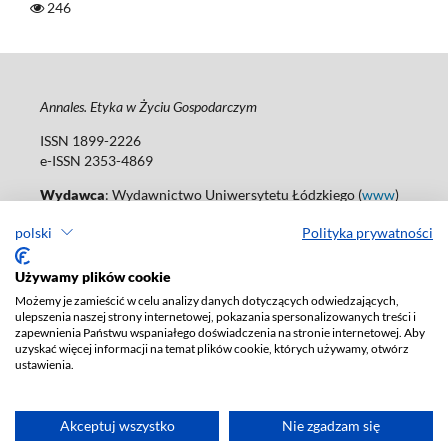
246
Annales. Etyka w Życiu Gospodarczym
ISSN 1899-2226
e-ISSN 2353-4869
Wydawca
: Wydawnictwo Uniwersytetu Łódzkiego (
www
)
Jana Matejki St., no 34A, 90-237 Łódź, Poland
polski
Polityka prywatności
Tel.: 42 235 01 65, fax: 42 66 55 86
Biuro: agnieszka.janicka@uni.lodz.pl
Używamy plików cookie
Deklaracja dostępności
Możemy je zamieścić w celu analizy danych dotyczących odwiedzających,
ulepszenia naszej strony internetowej, pokazania spersonalizowanych treści i
zapewnienia Państwu wspaniałego doświadczenia na stronie internetowej. Aby
uzyskać więcej informacji na temat plików cookie, których używamy, otwórz
ustawienia.
Akceptuj wszystko
Nie zgadzam się