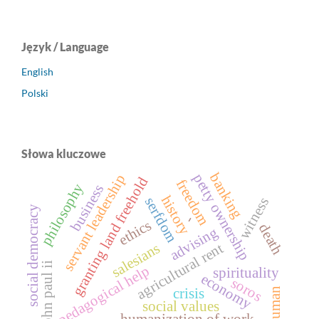
Język / Language
English
Polski
Słowa kluczowe
banking
petty ownership
servant leadership
granting land freehold
freedom
philosophy
business
history
serfdom
witness
social democracy
-
ethics
death
advising
salesians
agricultural rent
john paul ii
pedagogical help
spirituality
economy
soros
crisis
bauman
social values