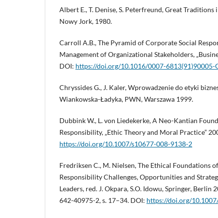
Albert E., T. Denise, S. Peterfreund, Great Traditions
Nowy Jork, 1980.
Carroll A.B., The Pyramid of Corporate Social Respo
Management of Organizational Stakeholders, „Busines
DOI:
https://doi.org/10.1016/0007-6813(91)90005-
Chryssides G., J. Kaler, Wprowadzenie do etyki biznes
Wiankowska-Ładyka, PWN, Warszawa 1999.
Dubbink W., L. von Liedekerke, A Neo-Kantian Found
Responsibility, „Ethic Theory and Moral Practice” 2009
https://doi.org/10.1007/s10677-008-9138-2
Fredriksen C., M. Nielsen, The Ethical Foundations o
Responsibility Challenges, Opportunities and Strateg
Leaders, red. J. Okpara, S.O. Idowu, Springer, Berlin
642-40975-2, s. 17–34. DOI:
https://doi.org/10.100