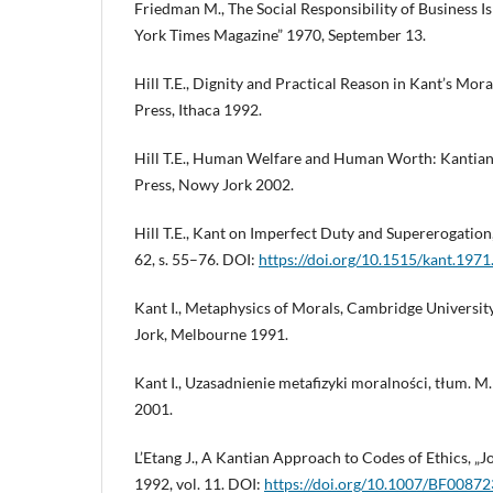
Friedman M., The Social Responsibility of Business Is 
York Times Magazine” 1970, September 13.
Hill T.E., Dignity and Practical Reason in Kant’s Mor
Press, Ithaca 1992.
Hill T.E., Human Welfare and Human Worth: Kantian
Press, Nowy Jork 2002.
Hill T.E., Kant on Imperfect Duty and Supererogation,
62, s. 55–76. DOI:
https://doi.org/10.1515/kant.1971
Kant I., Metaphysics of Morals, Cambridge Universi
Jork, Melbourne 1991.
Kant I., Uzasadnienie metafizyki moralności, tłum. M
2001.
L’Etang J., A Kantian Approach to Codes of Ethics, „J
1992, vol. 11. DOI:
https://doi.org/10.1007/BF0087