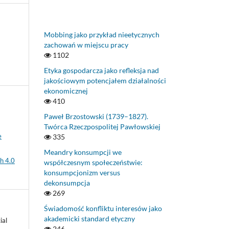
Mobbing jako przykład nieetycznych
zachowań w miejscu pracy
1102
Etyka gospodarcza jako refleksja nad
jakościowym potencjałem działalności
ekonomicznej
410
Paweł Brzostowski (1739–1827).
Twórca Rzeczpospolitej Pawłowskiej
e
335
Meandry konsumpcji we
h 4.0
współczesnym społeczeństwie:
konsumpcjonizm versus
dekonsumpcja
269
Świadomość konfliktu interesów jako
akademicki standard etyczny
ial
246