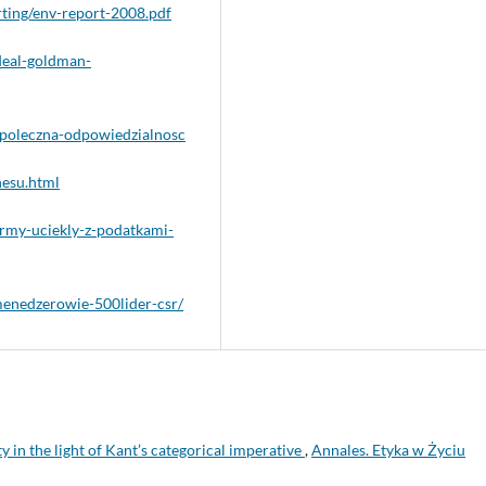
ting/env-report-2008.pdf
deal-goldman-
-spoleczna-odpowiedzialnosc
nesu.html
irmy-uciekly-z-podatkami-
menedzerowie-500lider-csr/
y in the light of Kant’s categorical imperative
,
Annales. Etyka w Życiu