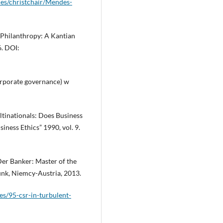
iles/christchair/Mendes-
 Philanthropy: A Kantian
6. DOI:
orporate governance) w
tinationals: Does Business
iness Ethics” 1990, vol. 9.
Der Banker: Master of the
unk, Niemcy-Austria, 2013.
es/95-csr-in-turbulent-