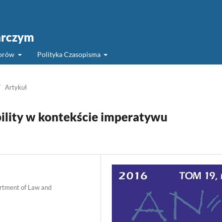
arczym
torów
Polityka Czasopisma
/
Artykuł
bility w kontekście imperatywu
artment of Law and