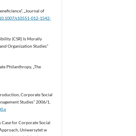
neficience”, „Journal of
g/10.1007/s10551-012-1542-
ility (CSR) Is Morally
 and Organization Studies”
ate Philanthropy, „The
ntroduction, Corporate Social
Management Studies” 2006/1.
80.x
 Case for Corporate Social
l Approach, Uniwersytet w