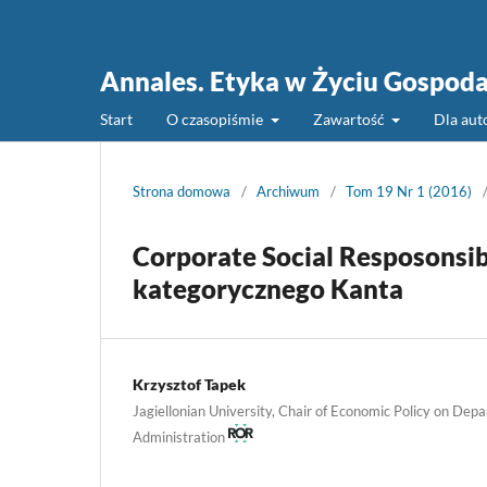
Annales. Etyka w Życiu Gospod
Start
O czasopiśmie
Zawartość
Dla au
Strona domowa
/
Archiwum
/
Tom 19 Nr 1 (2016)
Corporate Social Resposonsi
kategorycznego Kanta
Krzysztof Tapek
Jagiellonian University, Chair of Economic Policy on Dep
Administration