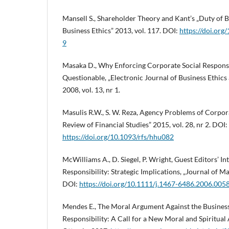
Mansell S., Shareholder Theory and Kant’s „Duty of Be
Business Ethics” 2013, vol. 117. DOI:
https://doi.or
9
Masaka D., Why Enforcing Corporate Social Responsib
Questionable, „Electronic Journal of Business Ethics
2008, vol. 13, nr 1.
Masulis R.W., S. W. Reza, Agency Problems of Corpor
Review of Financial Studies” 2015, vol. 28, nr 2. DOI:
https://doi.org/10.1093/rfs/hhu082
McWilliams A., D. Siegel, P. Wright, Guest Editors’ I
Responsibility: Strategic Implications, „Journal of 
DOI:
https://doi.org/10.1111/j.1467-6486.2006.005
Mendes E., The Moral Argument Against the Business
Responsibility: A Call for a New Moral and Spiritua