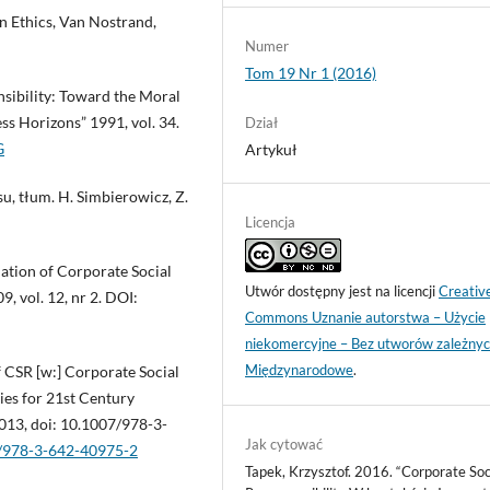
 in Ethics, Van Nostrand,
Numer
Tom 19 Nr 1 (2016)
nsibility: Toward the Moral
s Horizons” 1991, vol. 34.
Dział
G
Artykuł
u, tłum. H. Simbierowicz, Z.
Licencja
ation of Corporate Social
Utwór dostępny jest na licencji
Creativ
, vol. 12, nr 2. DOI:
Commons Uznanie autorstwa – Użycie
niekomercyjne – Bez utworów zależnyc
Międzynarodowe
.
f CSR [w:] Corporate Social
ies for 21st Century
 2013, doi: 10.1007/978-3-
Jak cytować
7/978-3-642-40975-2
Tapek, Krzysztof. 2016. “Corporate Soc