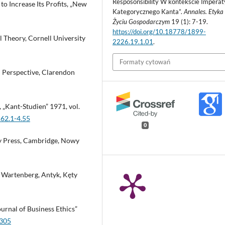
Resposonsibility W kontekście Impera
to Increase Its Profits, „New
Kategorycznego Kanta”.
Annales. Etyk
Życiu Gospodarczym
19 (1): 7-19.
https://doi.org/10.18778/1899-
al Theory, Cornell University
2226.19.1.01
.
Formaty cytowań
 Perspective, Clarendon
 „Kant-Studien” 1971, vol.
.62.1-4.55
0
ty Press, Cambridge, Nowy
. Wartenberg, Antyk, Kęty
ournal of Business Ethics”
2305