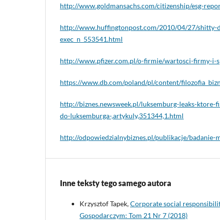
http://www.goldmansachs.com/citizenship/esg-repor
http://www.huffingtonpost.com/2010/04/27/shitty-
exec_n_553541.html
http://www.pfizer.com.pl/o-firmie/wartosci-firmy-i
https://www.db.com/poland/pl/content/filozofia_biz
http://biznes.newsweek.pl/luksemburg-leaks-ktore-f
do-luksemburga-,artykuly,351344,1.html
http://odpowiedzialnybiznes.pl/publikacje/badanie-
Inne teksty tego samego autora
Krzysztof Tapek,
Corporate social responsibilit
Gospodarczym: Tom 21 Nr 7 (2018)