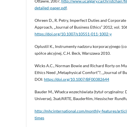
Ottawie, 2007,
http://www.ucalgary.ca/christchair/f
detailed-paper.pdf
.
Ohreen D., R. Petry, Imperfect Duties and Corporate
Approach, „Journal of Business Ethics” 2012, vol. 10
https://doi.org/10.1007/s10551-011-1002-y
Oplustil K., Instrumenty nadzoru korporacyjnego (c
spółce akcyjnej, C.H. Beck, Warszawa 2010.
Wicks A.C., Norman Bowie and Richard Rorty on Mul
Ethics Need „Metaphysical Comfort”?, „Journal of Bus
DOI:
https://doi.org/10.1007/BF00382644
Bauder M., Władca wszechświata (tytuł oryginalny: 
Universe), 3sat/ARTE, Bauderfilm, Hessischer Rundf
http://mhcinternational.com/monthly-features/articl
times