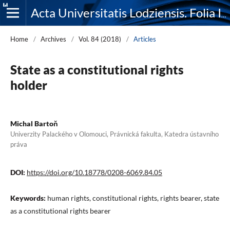
Acta Universitatis Lodziensis. Folia Iuridica
Home
/
Archives
/
Vol. 84 (2018)
/
Articles
State as a constitutional rights
holder
Michal Bartoň
Univerzity Palackého v Olomouci, Právnická fakulta, Katedra ústavního
práva
DOI:
https://doi.org/10.18778/0208-6069.84.05
Keywords:
human rights, constitutional rights, rights bearer, state
as a constitutional rights bearer