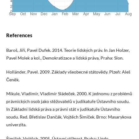
References
Baroš, Jiří, Pavel Dufek. 2014. Teorie lidských práv. In Jan Holzer,
Pavel Molek a kol., Demokrati­zace a lidská práva, Praha: Slon.
Holländer, Pavel. 2009. Základy všeobecné státovědy. Plzeň: Aleš
Čeněk.
Mikule, Vladimír, Vladimír Sládeček. 2000. K jednomu z problémů
právnických osob jako stěžova­telů v judikatuře Ústavního soudu.
In Základní lidská práva a právní stát v judikatuře Ústavní­ho
soudu. Red. Břetislav Dančák, Vojtěch Šimíček. Brno: Masarykova
univerzita.
Šimíček, Vojtěch. 2005. Ústavní stížnost. Praha: Linde.