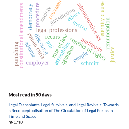
rousseau
administrative act
eternity clause
procedure
constitutional amendments
democracy
society
jurisdiction
ethics
remuneration
decree
legal professions
roman curia
discourse
rule of law
recurs
conflict of rights
multitude
pui
assemblies
ademia
punishing
agamben
justice
people
employer
schmitt
Most read in 90 days
Legal Transplants, Legal Survivals, and Legal Revivals: Towards
a Reconceptualisation of The Circulation of Legal Forms in
Time and Space
1710