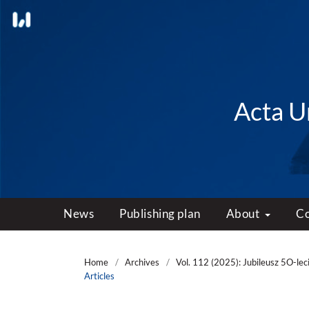
Acta Un
News
Publishing plan
About
C
Home
/
Archives
/
Vol. 112 (2025): Jubileusz 5O-le
Articles