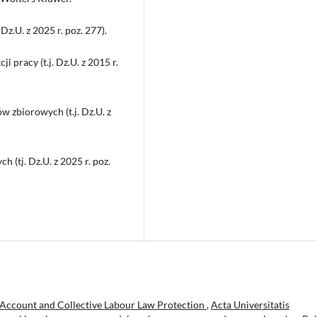
Dz.U. z 2025 r. poz. 277).
i pracy (t.j. Dz.U. z 2015 r.
w zbiorowych (t.j. Dz.U. z
 (tj. Dz.U. z 2025 r. poz.
ccount and Collective Labour Law Protection
,
Acta Universitatis