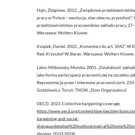
Hajn, Zbigniew. 2012. „Związkowe przedstawiciels
pracy w Polsce – ewolucja, stan obecny, przyszłość”
przedstawicielstwo pracowników zakładu pracy. 27–
Warszawa: Wolters Kluwer.
Książek, Daniel. 2022. „Komentarz do art. 1042”. W 
Red. Krzysztof W. Baran. Warszawa: Wolters Kluwer.
Latos-Miłkowska, Monika. 2001. „Działalność zakład
jako forma partycypacji pracowniczej na szczeblu za
Reprezentacja praw i interesów pracowniczych. 233
Goździewicz. Toruń: TNOiK „Dom Organizatora”.
OECD. 2023. Collective bargaining coverage.
https://www.oecd.org/content/dam/oecd/en/topics/po
bargaining-and-social-
dialogue/detailed%20methodological%20note%20on
(dostęp: 20.03.2024).