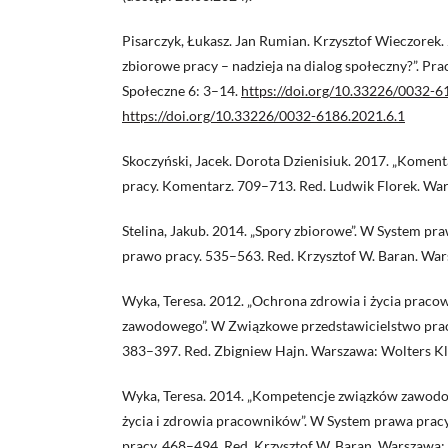
Pisarczyk, Łukasz. Jan Rumian. Krzysztof Wieczorek
zbiorowe pracy – nadzieja na dialog społeczny?”. Pra
Społeczne 6: 3–14.
https://doi.org/10.33226/0032-6
https://doi.org/10.33226/0032-6186.2021.6.1
Skoczyński, Jacek. Dorota Dzienisiuk. 2017. „Koment
pracy. Komentarz. 709–713. Red. Ludwik Florek. Wa
Stelina, Jakub. 2014. „Spory zbiorowe”. W System pr
prawo pracy. 535–563. Red. Krzysztof W. Baran. Wa
Wyka, Teresa. 2012. „Ochrona zdrowia i życia praco
zawodowego”. W Związkowe przedstawicielstwo pra
383–397. Red. Zbigniew Hajn. Warszawa: Wolters K
Wyka, Teresa. 2014. „Kompetencje związków zawodo
życia i zdrowia pracowników”. W System prawa prac
pracy. 468–494. Red. Krzysztof W. Baran. Warszawa: