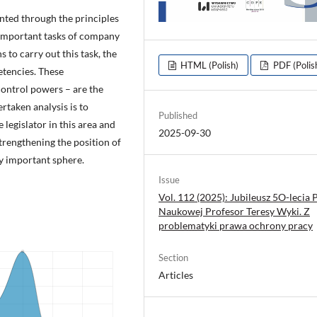
nted through the principles
t important tasks of company
 to carry out this task, the
HTML (Polish)
PDF (Polis
etencies. These
ontrol powers – are the
ertaken analysis is to
Published
legislator in this area and
2025-09-30
trengthening the position of
y important sphere.
Issue
Vol. 112 (2025): Jubileusz 5O-lecia 
Naukowej Profesor Teresy Wyki. Z
problematyki prawa ochrony pracy
Section
Articles