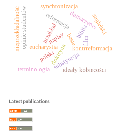
synchronizacja
opinie studentów
nieprzekładalność
tłumaczenie
reformacja
angielski
przekład
biblia
napisy
basia
film
doktryna
eucharystia
kontrreformacja
polski
substytucja
terminologia
ideały kobiecości
Latest publications