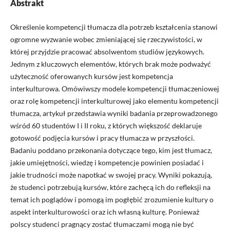
Abstrakt
Określenie kompetencji tłumacza dla potrzeb kształcenia stanowi
ogromne wyzwanie wobec zmieniającej się rzeczywistości, w
której przyjdzie pracować absolwentom studiów językowych.
Jednym z kluczowych elementów, których brak może podważyć
użyteczność oferowanych kursów jest kompetencja
interkulturowa. Omówiwszy modele kompetencji tłumaczeniowej
oraz rolę kompetencji interkulturowej jako elementu kompetencji
tłumacza, artykuł przedstawia wyniki badania przeprowadzonego
wśród 60 studentów I i II roku, z których większość deklaruje
gotowość podjęcia kursów i pracy tłumacza w przyszłości.
Badaniu poddano przekonania dotyczące tego, kim jest tłumacz,
jakie umiejętności, wiedzę i kompetencje powinien posiadać i
jakie trudności może napotkać w swojej pracy. Wyniki pokazują,
że studenci potrzebują kursów, które zachęcą ich do refleksji na
temat ich poglądów i pomogą im pogłębić zrozumienie kultury o
aspekt interkulturowości oraz ich własną kulturę. Ponieważ
polscy studenci pragnący zostać tłumaczami mogą nie być