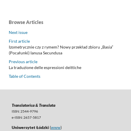
Browse Articles
Next issue
First article
Izometrycznie czy z rymem? Nowy przekład zbioru „Basia”
(Pocałunki) Ianusa Secundusa
Previous article
La traduzione delle espressioni deittiche
Table of Contents
Translatorica & Translata
ISSN: 2544-9796
e-ISSN: 2657-5817
Uniwersytet Łódzki
(
www
)