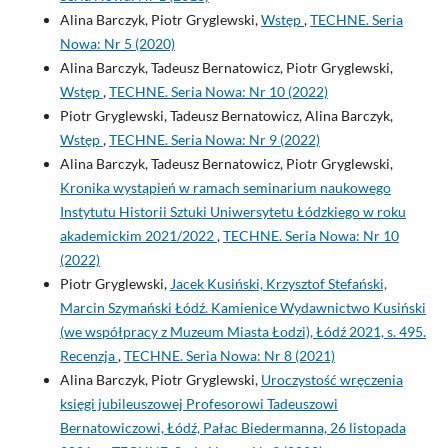
Alina Barczyk, Piotr Gryglewski,
Wstęp
,
TECHNE. Seria
Nowa: Nr 5 (2020)
Alina Barczyk, Tadeusz Bernatowicz, Piotr Gryglewski,
Wstęp
,
TECHNE. Seria Nowa: Nr 10 (2022)
Piotr Gryglewski, Tadeusz Bernatowicz, Alina Barczyk,
Wstęp
,
TECHNE. Seria Nowa: Nr 9 (2022)
Alina Barczyk, Tadeusz Bernatowicz, Piotr Gryglewski,
Kronika wystąpień w ramach seminarium naukowego
Instytutu Historii Sztuki Uniwersytetu Łódzkiego w roku
akademickim 2021/2022
,
TECHNE. Seria Nowa: Nr 10
(2022)
Piotr Gryglewski,
Jacek Kusiński, Krzysztof Stefański,
Marcin Szymański Łódź. Kamienice Wydawnictwo Kusiński
(we współpracy z Muzeum Miasta Łodzi), Łódź 2021, s. 495.
Recenzja
,
TECHNE. Seria Nowa: Nr 8 (2021)
Alina Barczyk, Piotr Gryglewski,
Uroczystość wręczenia
księgi jubileuszowej Profesorowi Tadeuszowi
Bernatowiczowi, Łódź, Pałac Biedermanna, 26 listopada