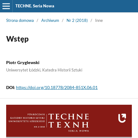
TECHNE. Seria Nowa
Strona domowa
/
Archiwum
/
Nr 2 (2018)
/
Inne
Wstęp
Piotr Gryglewski
Uniwersytet Łódzki, Katedra Historii Sztuki
DOI:
https://doi.org/10.18778/2084-851X.06.01