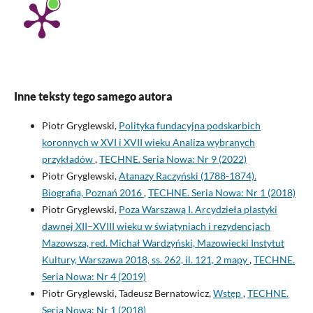
Inne teksty tego samego autora
Piotr Gryglewski,
Polityka fundacyjna podskarbich
koronnych w XVI i XVII wieku Analiza wybranych
przykładów
,
TECHNE. Seria Nowa: Nr 9 (2022)
Piotr Gryglewski,
Atanazy Raczyński (1788-1874).
Biografia, Poznań 2016
,
TECHNE. Seria Nowa: Nr 1 (2018)
Piotr Gryglewski,
Poza Warszawą I. Arcydzieła plastyki
dawnej XII–XVIII wieku w świątyniach i rezydencjach
Mazowsza, red. Michał Wardzyński, Mazowiecki Instytut
Kultury, Warszawa 2018, ss. 262, il. 121, 2 mapy
,
TECHNE.
Seria Nowa: Nr 4 (2019)
Piotr Gryglewski, Tadeusz Bernatowicz,
Wstęp
,
TECHNE.
Seria Nowa: Nr 1 (2018)