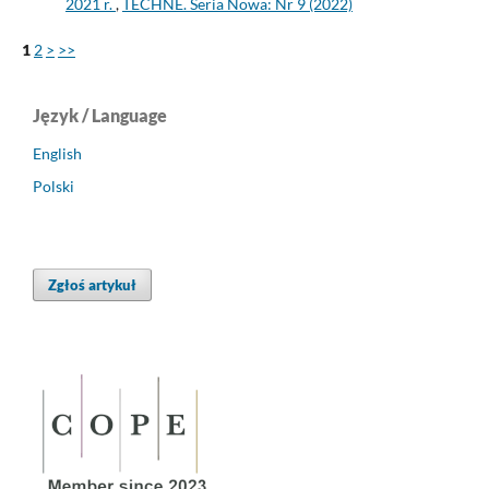
2021 r.
,
TECHNE. Seria Nowa: Nr 9 (2022)
1
2
>
>>
Język / Language
English
Polski
Zgłoś artykuł