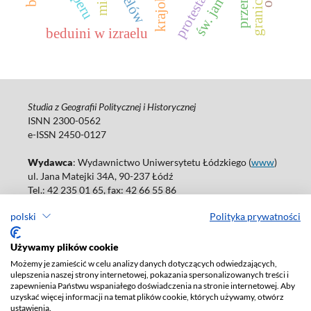
protestantyzm
przemyt
zelów
peru
granice
beduini w izraelu
Studia z Geografii Politycznej i Historycznej
ISNN 2300-0562
e-ISSN 2450-0127
Wydawca
: Wydawnictwo Uniwersytetu Łódzkiego (
www
)
ul. Jana Matejki 34A, 90-237 Łódź
Tel.: 42 235 01 65, fax: 42 66 55 86
Biuro: agnieszka.janicka@uni.lodz.pl
polski
Polityka prywatności
Deklaracja dostępności
Używamy plików cookie
Możemy je zamieścić w celu analizy danych dotyczących odwiedzających,
ulepszenia naszej strony internetowej, pokazania spersonalizowanych treści i
zapewnienia Państwu wspaniałego doświadczenia na stronie internetowej. Aby
uzyskać więcej informacji na temat plików cookie, których używamy, otwórz
ustawienia.