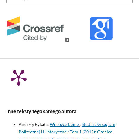
0
Inne teksty tego samego autora
Andrzej Rykała,
Wprowadzenie
,
Studia z Geografii
Politycznej i Historycznej: Tom 1 (2012): Granice,