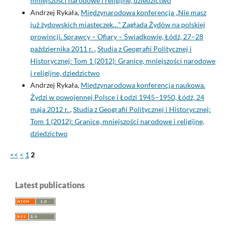
mniejszości narodowe i religijne, dziedzictwo
Andrzej Rykała,
Międzynarodowa konferencja „Nie masz
już żydowskich miasteczek…” Zagłada Żydów na polskiej
prowincji. Sprawcy – Ofiary – Świadkowie, Łódź, 27–28
października 2011 r.
,
Studia z Geografii Politycznej i
Historycznej: Tom 1 (2012): Granice, mniejszości narodowe
i religijne, dziedzictwo
Andrzej Rykała,
Międzynarodowa konferencja naukowa.
Żydzi w powojennej Polsce i Łodzi 1945–1950, Łódź, 24
maja 2012 r.
,
Studia z Geografii Politycznej i Historycznej:
Tom 1 (2012): Granice, mniejszości narodowe i religijne,
dziedzictwo
<<
<
1
2
Latest publications