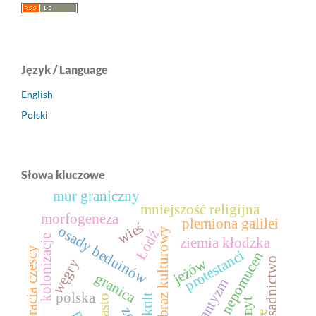
Język / Language
English
Polski
Słowa kluczowe
mur graniczny
mniejszość religijna
morfogeneza
plemiona galilei
wieś
osady beduinów
krajobraz kulturowy
Łódź
kolonizacje
ziemia kłodzka
bracia czescy
protestanci
św. jan nepomucen
jeżów
osadnictwo
węgry
granica
polska
kult
miasto