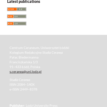
Latest publications
Centrum Ceraneum, Uniwersytet Łódzki
Kolegium Redakcyjne
Studia Ceranea
Pałac Biedermanna
Franciszkańska 1/3
91–433 Łódź, Polska
s.ceranea@uni.lodz.pl
Studia Ceranea
ISSN 2084–140X
e-ISSN 2449–8378
Publisher
: Lodz University Press