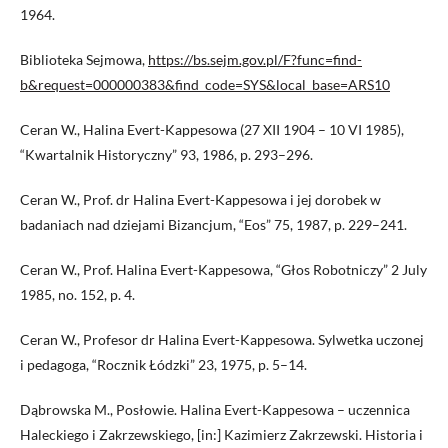
1964.
Biblioteka Sejmowa,
https://bs.sejm.gov.pl/F?func=find-
b&request=000000383&find_code=SYS&local_base=ARS10
Ceran W., Halina Evert-Kappesowa (27 XII 1904 – 10 VI 1985),
“Kwartalnik Historyczny” 93, 1986, p. 293–296.
Ceran W., Prof. dr Halina Evert-Kappesowa i jej dorobek w
badaniach nad dziejami Bizancjum, “Eos” 75, 1987, p. 229–241.
Ceran W., Prof. Halina Evert-Kappesowa, “Głos Robotniczy” 2 July
1985, no. 152, p. 4.
Ceran W., Profesor dr Halina Evert-Kappesowa. Sylwetka uczonej
i pedagoga, “Rocznik Łódzki” 23, 1975, p. 5–14.
Dąbrowska M., Posłowie. Halina Evert-Kappesowa – uczennica
Haleckiego i Zakrzewskiego, [in:] Kazimierz Zakrzewski. Historia i