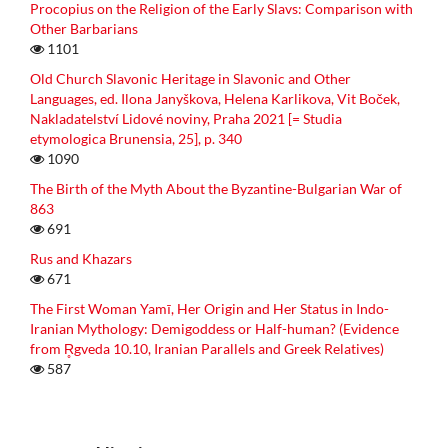
Procopius on the Religion of the Early Slavs: Comparison with
Other Barbarians
1101
Old Church Slavonic Heritage in Slavonic and Other
Languages, ed. Ilona Janyškova, Helena Karlikova, Vit Boček,
Nakladatelství Lidové noviny, Praha 2021 [= Studia
etymologica Brunensia, 25], p. 340
1090
The Birth of the Myth About the Byzantine-Bulgarian War of
863
691
Rus and Khazars
671
The First Woman Yamī, Her Origin and Her Status in Indo-
Iranian Mythology: Demigoddess or Half-human? (Evidence
from R̥gveda 10.10, Iranian Parallels and Greek Relatives)
587