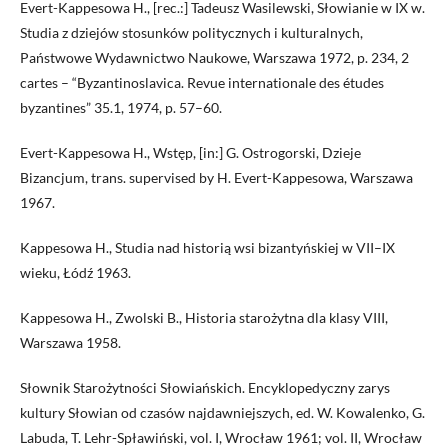
Evert-Kappesowa H., [rec.:] Tadeusz Wasilewski, Słowianie w IX w.
Studia z dziejów stosunków politycznych i kulturalnych,
Państwowe Wydawnictwo Naukowe, Warszawa 1972, p. 234, 2
cartes – “Byzantinoslavica. Revue internationale des études
byzantines” 35.1, 1974, p. 57–60.
Evert-Kappesowa H., Wstęp, [in:] G. Ostrogorski, Dzieje
Bizancjum, trans. supervised by H. Evert-Kappesowa, Warszawa
1967.
Kappesowa H., Studia nad historią wsi bizantyńskiej w VII–IX
wieku, Łódź 1963.
Kappesowa H., Zwolski B., Historia starożytna dla klasy VIII,
Warszawa 1958.
Słownik Starożytności Słowiańskich. Encyklopedyczny zarys
kultury Słowian od czasów najdawniejszych, ed. W. Kowalenko, G.
Labuda, T. Lehr-Spławiński, vol. I, Wrocław 1961; vol. II, Wrocław