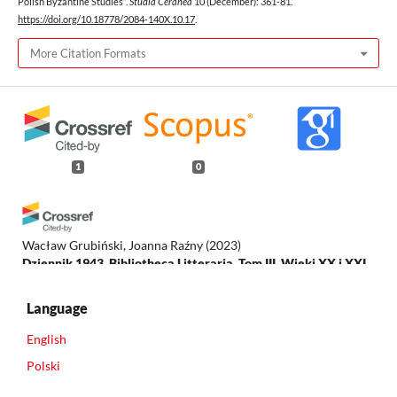
Polish Byzantine Studies”.
Studia Ceranea
10 (December): 361-81.
https://doi.org/10.18778/2084-140X.10.17
.
More Citation Formats
1
0
Wacław Grubiński, Joanna Raźny
(2023)
Dziennik 1943. Bibliotheca Litteraria. Tom III. Wieki XX i XXI.
.
Language
English
Polski